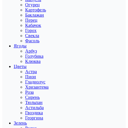
Огурец
Картофель
Баклажан
Перец
Кабачок
Горох
Свекла
Фасоль
Ягоды
Арбуз
Голубика
Клюква
Цветы
Астра
Пион
Гладиолус
Хризантема
Роза
Сирень
Тюльпан
Астильба
Гвоздика
Георгина
Зелень