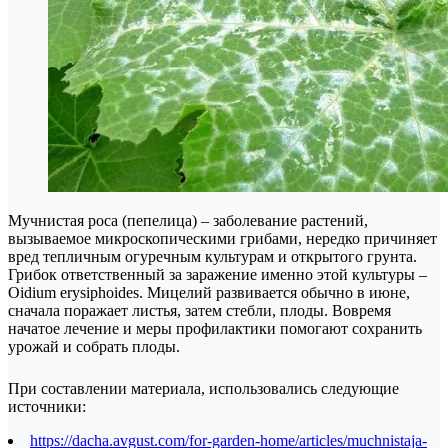
Мучнистая роса (пепелица) – заболевание растений,
вызываемое микроскопическими грибами, нередко причиняет
вред тепличным огуречным культурам и открытого грунта.
Грибок ответственный за заражение именно этой культуры –
Oidium erysiphoides. Мицелий развивается обычно в июне,
сначала поражает листья, затем стебли, плоды. Вовремя
начатое лечение и меры профилактики помогают сохранить
урожай и собрать плоды.
При составлении материала, использовались следующие
источники:
https://dacha.avgust.com/for-garden-home/articles/muchnistaja-