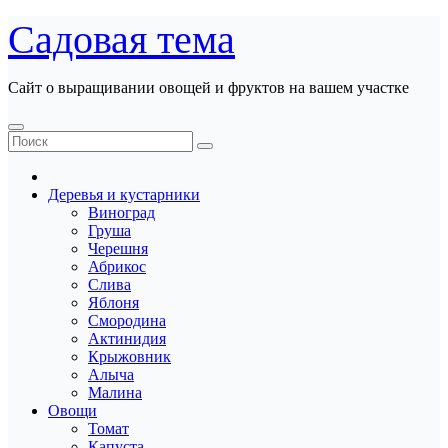
Перейти
Садовая тема
к
содержанию
Сайт о выращивании овощей и фруктов на вашем участке
Деревья и кустарники
Виноград
Груша
Черешня
Абрикос
Слива
Яблоня
Смородина
Актинидия
Крыжовник
Алыча
Малина
Овощи
Томат
Капуста