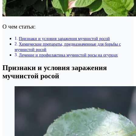
О чем статья:
Признаки и условия заражения мучнистой росой
Химические препараты, предназначенные для борьбы с
мучнистой росой
Лечение и профилактика мучнистой росы на огурцах
Признаки и условия заражения
мучнистой росой