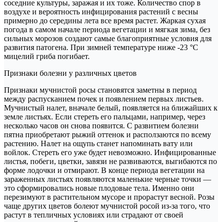
соседние культуры, заражая и их тоже. Количество спор в
воздухе и вероятность инфицирования растений с весны
примерно до середины лета все время растет. Жаркая сухая
погода в самом начале периода вегетации и мягкая зима, без
сильных морозов создают самые благоприятные условия для
развития патогена. При зимней температуре ниже -23 °С
мицелий гриба погибает.
Признаки болезни у различных цветов
Признаки мучнистой росы становятся заметны в период
между распусканием почек и появлением первых листьев.
Мучнистый налет, вначале белый, появляется на ближайших к
земле листьях. Если стереть его пальцами, например, через
несколько часов он снова появится. С развитием болезни
пятна приобретают рыжий оттенок и расползаются по всему
растению. Налет на ощупь станет напоминать вату или
войлок. Стереть его уже будет невозможно. Инфицированные
листья, побеги, цветки, завязи не развиваются, выгибаются по
форме лодочки и отмирают. В конце периода вегетации на
зараженных листьях появляются маленькие черные точки —
это сформировались новые плодовые тела. Именно они
перезимуют в растительном мусоре и прорастут весной. Розы
чаще других цветов болеют мучнистой росой из-за того, что
растут в тепличных условиях или страдают от своей