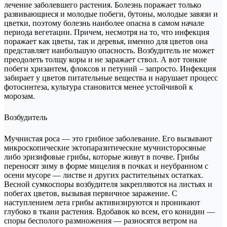
лечение заболевшего растения. Болезнь поражает только
развивающиеся и молодые побеги, бутоны, молодые завязи и
цветки, поэтому болезнь наиболее опасна в самом начале
периода вегетации. Причем, несмотря на то, что инфекция
поражает как цветы, так и деревья, именно для цветов она
представляет наибольшую опасность. Возбудитель не может
преодолеть толщу коры и не заражает ствол. А вот тонкие
побеги хризантем, флоксов и петуний – запросто. Инфекция
забирает у цветов питательные вещества и нарушает процесс
фотосинтеза, культура становится менее устойчивой к
морозам.
Возбудитель
Мучнистая роса — это грибное заболевание. Его вызывают
микроскопические эктопаразитические мучнисторосяные
либо эризифовые грибы, которые живут в почве. Грибы
переносят зиму в форме мицелия в почках и неубранном с
осени мусоре — листве и других растительных остатках.
Весной сумкоспоры возбудителя закрепляются на листьях и
побегах цветов, вызывая первичное заражение. С
наступлением лета грибы активизируются и проникают
глубоко в ткани растения. Вдобавок ко всем, его конидии —
споры бесполого размножения — разносятся ветром на