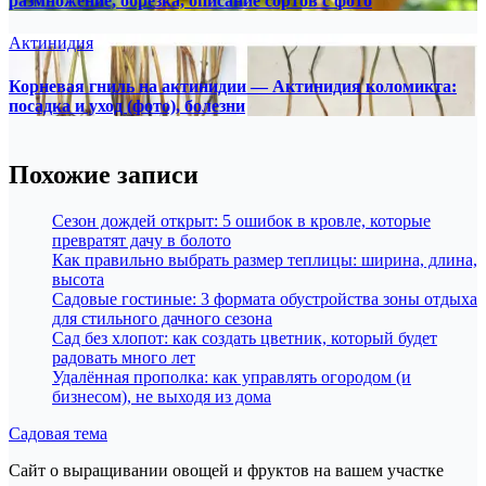
размножение, обрезка, описание сортов с фото
Актинидия
Корневая гниль на актинидии — Актинидия коломикта:
посадка и уход (фото), болезни
Похожие записи
Сезон дождей открыт: 5 ошибок в кровле, которые
превратят дачу в болото
Как правильно выбрать размер теплицы: ширина, длина,
высота
Садовые гостиные: 3 формата обустройства зоны отдыха
для стильного дачного сезона
Сад без хлопот: как создать цветник, который будет
радовать много лет
Удалённая прополка: как управлять огородом (и
бизнесом), не выходя из дома
Садовая тема
Сайт о выращивании овощей и фруктов на вашем участке