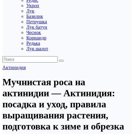
Редис
Укроп
Лук
Базилик
Петрушка
Лук батун
Чеснок
Кориандр
Редька
Лук шалот
Актинидия
Мучнистая роса на
актинидии — Актинидия:
посадка и уход, правила
выращивания растения,
подготовка к зиме и обрезка