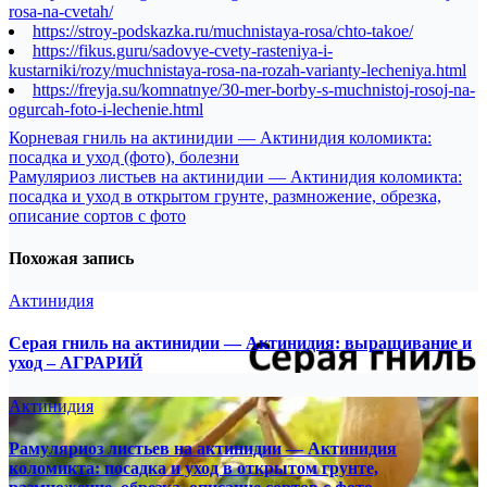
rosa-na-cvetah/
https://stroy-podskazka.ru/muchnistaya-rosa/chto-takoe/
https://fikus.guru/sadovye-cvety-rasteniya-i-
kustarniki/rozy/muchnistaya-rosa-na-rozah-varianty-lecheniya.html
https://freyja.su/komnatnye/30-mer-borby-s-muchnistoj-rosoj-na-
ogurcah-foto-i-lechenie.html
Навигация
Корневая гниль на актинидии — Актинидия коломикта:
посадка и уход (фото), болезни
по
Рамуляриоз листьев на актинидии — Актинидия коломикта:
записям
посадка и уход в открытом грунте, размножение, обрезка,
описание сортов с фото
Похожая запись
Актинидия
Серая гниль на актинидии — Актинидия: выращивание и
уход – АГРАРИЙ
Актинидия
Рамуляриоз листьев на актинидии — Актинидия
коломикта: посадка и уход в открытом грунте,