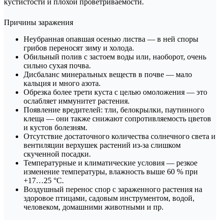
кустистости и плохой проветриваемости.
Причины заражения
Неубранная опавшая осенью листва — в ней споры
грибов переносят зиму и холода.
Обильный полив с застоем воды или, наоборот, очень
сильно сухая почва.
Дисбаланс минеральных веществ в почве — мало
кальция и много азота.
Обрезка более трети куста с целью омоложения — это
ослабляет иммунитет растения.
Появление вредителей: тли, белокрылки, паутинного
клеща — они также снижают сопротивляемость цветов
и кустов болезням.
Отсутствие достаточного количества солнечного света и
вентиляции верхушек растений из-за слишком
скученной посадки.
Температурные и климатические условия — резкое
изменение температуры, влажность выше 60 % при
+17…25 °С.
Воздушный перенос спор с зараженного растения на
здоровое птицами, садовым инструментом, водой,
человеком, домашними животными и пр.