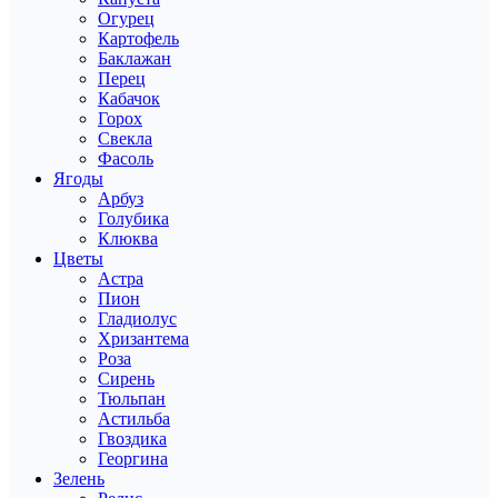
Огурец
Картофель
Баклажан
Перец
Кабачок
Горох
Свекла
Фасоль
Ягоды
Арбуз
Голубика
Клюква
Цветы
Астра
Пион
Гладиолус
Хризантема
Роза
Сирень
Тюльпан
Астильба
Гвоздика
Георгина
Зелень