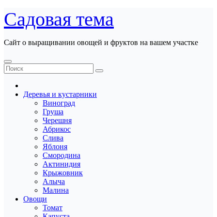
Перейти
Садовая тема
к
содержанию
Сайт о выращивании овощей и фруктов на вашем участке
Деревья и кустарники
Виноград
Груша
Черешня
Абрикос
Слива
Яблоня
Смородина
Актинидия
Крыжовник
Алыча
Малина
Овощи
Томат
Капуста