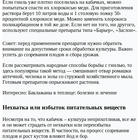
Если гниль уже плотно поселилась на кабачках, можно
попытаться спасти их хлорокисью меди. Для приготовления
раствора берут 10 литров воды и 1 столовую ложку 50-
процентной хлорокиси меди. Можно заменить хлорокись
поликарбацином в той же дозе. Если нет ни того, ни другого,
используют специальные препараты типа «Барьер», «Заслон».
Совет: перед применением препаратов нужно обратить
внимание на допустимые сроки обработки культуры. Важно
успеть до созревания плодов и сбора урожая.
Если рассматривать народные способы борьбы с гнилью, то
здесь популярны такой метод — смешивают отвар ромашки
аптечной, чеснока и золы со стружкой хозяйственного мыла.
Готовым препаратом опрыскивают растения.
Интересно: Баклажаны в теплице: болезни и лечение
Нехватка или избыток питательных веществ
Несмотря на то, что кабачок – культура неприхотливая, все же
и он может страдать от нехватки или переизбытка
питательных веществ. В частности, на процесс созревания
плодов и рост кустов влияют йод и бор.