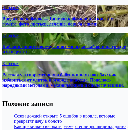
Кабачок
Вредители кабачок — Болезни кабачков в открытом
грунте: фото листьев, лечение, борьба с ними
Кабачок
Кабачки гниют: почему гниют молодые кабачки на грядке
и что делать
Кабачок
Расскажу о современных и бабушкиных способах: как
избавиться от улиток в огороде навсегда. Поделюсь
народными методами, механическими и биологическими.
Похожие записи
Сезон дождей открыт: 5 ошибок в кровле, которые
превратят дачу в болото
Как правильно выбрать размер теплицы: ширина, длина,