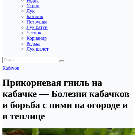
Редис
Укроп
Лук
Базилик
Петрушка
Лук батун
Чеснок
Кориандр
Редька
Лук шалот
Кабачок
Прикорневая гниль на
кабачке — Болезни кабачков
и борьба с ними на огороде и
в теплице