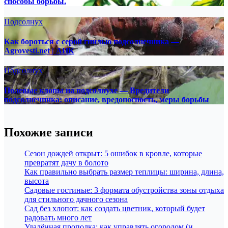
способы борьбы.
Подсолнух
Как бороться с серой гнилью подсолнечника —
Agrovesti.net | АПК
Подсолнух
Полевые клопы на подсолнухе — Вредители
подсолнечника: описание, вредоносность, меры борьбы
Похожие записи
Сезон дождей открыт: 5 ошибок в кровле, которые
превратят дачу в болото
Как правильно выбрать размер теплицы: ширина, длина,
высота
Садовые гостиные: 3 формата обустройства зоны отдыха
для стильного дачного сезона
Сад без хлопот: как создать цветник, который будет
радовать много лет
Удалённая прополка: как управлять огородом (и