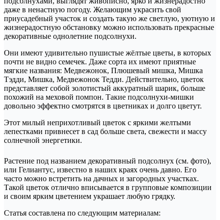
подсолнухами, выглядят живописно, ярко и жизнерадостно
даже в ненастную погоду. Желающим украсить свой
приусадебный участок и создать такую же светлую, уютную и
жизнерадостную обстановку можно использовать прекрасные
декоративные однолетние подсолнухи.
Они имеют удивительно пушистые жёлтые цветы, в которых
почти не видно семечек. Даже сорта их имеют приятные
мягкие названия: Медвежонок, Плюшевый мишка, Мишка
Тэдди, Мишка, Медвежонок Тедди. Действительно, цветок
представляет собой золотистый аккуратный шарик, больше
похожий на меховой помпон. Такие подсолнухи-мишки
довольно эффектно смотрятся в цветниках и долго цветут.
Этот милый неприхотливый цветок с яркими желтыми
лепестками привнесет в сад больше света, свежести и массу
солнечной энергетики.
Растение под названием декоративный подсолнух (см. фото),
или Гелиантус, известно в наших краях очень давно. Его
часто можно встретить на дачных и загородных участках.
Такой цветок отлично вписывается в групповые композиции
и своим ярким цветением украшает любую грядку.
Статья составлена по следующим материалам: