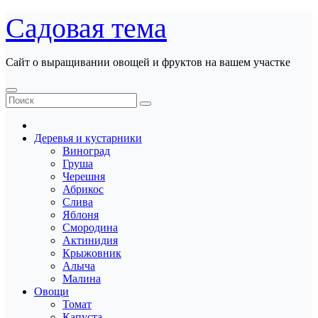
Перейти
Садовая тема
к
содержанию
Сайт о выращивании овощей и фруктов на вашем участке
Деревья и кустарники
Виноград
Груша
Черешня
Абрикос
Слива
Яблоня
Смородина
Актинидия
Крыжовник
Алыча
Малина
Овощи
Томат
Капуста