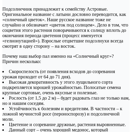
Подсолнечник принадлежит к семейству Астровые.
Оригинальное название с латыни дословно переводится, как
«солнечный цветок». Наше русское название тоже не
случайно и обозначает «цветок под солнцем». Дело в том, что
соцветия этого растения поворачиваются к солнцу вплоть до
окончания периода цветения (процесс именуется
«гелионутацией»). Взрослые отцветшие подсолнухи всегда
смотрят в одну сторону – на восток.
Почему наш выбор пал именно на «Солнечный круг»?
Причин несколько:
Скороспелость (от появления всходов до созревания
урожая проходит от 64 до 71 дня).
Высокая декоративность у этого лущильного сорта
подкрепляется хорошей урожайностью. Полосатые семена
крупные сортовые, очень вкусные и полезные.
Рослость (от 1,5 до 2 м) – будет радовать глаз не только нам,
но и нашим соседям.
Устойчивость к болезням и вредителям. В частности – к
ложной мучнистой росе (пероноспорозу) и подсолнечной
моли.
Цветение и созревание дружные, растения выровненные.
Данный сорт – очень хороший медонос, который