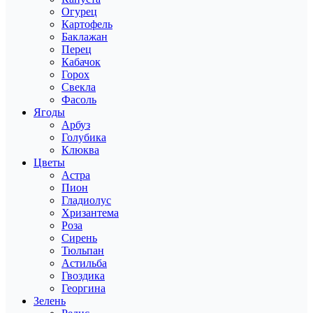
Огурец
Картофель
Баклажан
Перец
Кабачок
Горох
Свекла
Фасоль
Ягоды
Арбуз
Голубика
Клюква
Цветы
Астра
Пион
Гладиолус
Хризантема
Роза
Сирень
Тюльпан
Астильба
Гвоздика
Георгина
Зелень