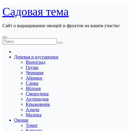
Перейти
Садовая тема
к
содержанию
Сайт о выращивании овощей и фруктов на вашем участке
Деревья и кустарники
Виноград
Груша
Черешня
Абрикос
Слива
Яблоня
Смородина
Актинидия
Крыжовник
Алыча
Малина
Овощи
Томат
Капуста