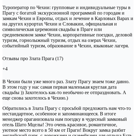
Туроператор по Чехии: групповые и индивидуальные туры в
Прагу с богатой экскурсионной программой по городам и
замкам Чехии и Европы, отдых и лечение в Карловых Варах и
на других курортах Чехии и Словакии, официальная и
символическая церемония свадьбы в Праге или
средневековом замке Чехии, корпоративные поездки, деловой
туризм, горнолыжный туризм, отдых на озерах Чехии,
событийный туризм, образование в Чехии, языковые лагеря.
Отзывы про Злата Прага (17)
+4
В Чехии были уже много раз. Злату Прагу знаем тоже давно.
В этом году у нас самая первая маленькая круглая дата
свадьбы )) Захотелось как-то необычно ее отпраздновать. А
еще снова захотелось в Чехию.)
Обратились в Злата Прагу с просьбой предложить нам что-то
нестандартное, особенное и запоминающееся. В итоге
менеджер ораганизовала нам поездку в чудесный замковый
отель Шато Мцелы! Это очень красивое, романтичное,
уютное место всего в 50 км от Праги! Вокруг замка разбит
английский парк, с дорожками и скамейками для отдыха.Есть