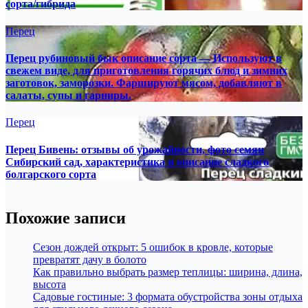
сорта/гибрида
Перец
Перец рубиновый бык описание сорта — Используют в
свежем виде, для приготовления горячих блюд и зимних
заготовок, заморозки. Фаршируют мясом, добавляют в
салаты, супы и гарниры.
Перец
Перец Бивень: отзывы об урожайности, фото семян
Сибирский сад, характеристика и описание сладкого
болгарского сорта
Похожие записи
Сезон дождей открыт: 5 ошибок в кровле, которые
превратят дачу в болото
Как правильно выбрать размер теплицы: ширина, длина,
высота
Садовые гостиные: 3 формата обустройства зоны отдыха