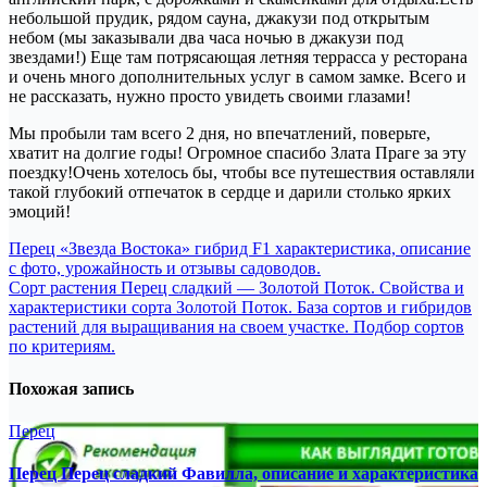
небольшой прудик, рядом сауна, джакузи под открытым
небом (мы заказывали два часа ночью в джакузи под
звездами!) Еще там потрясающая летняя террасса у ресторана
и очень много дополнительных услуг в самом замке. Всего и
не рассказать, нужно просто увидеть своими глазами!
Мы пробыли там всего 2 дня, но впечатлений, поверьте,
хватит на долгие годы! Огромное спасибо Злата Праге за эту
поездку!Очень хотелось бы, чтобы все путешествия оставляли
такой глубокий отпечаток в сердце и дарили столько ярких
эмоций!
Навигация
Перец «Звезда Востока» гибрид F1 характеристика, описание
с фото, урожайность и отзывы садоводов.
по
Сорт растения Перец сладкий — Золотой Поток. Свойства и
записям
характеристики сорта Золотой Поток. База сортов и гибридов
растений для выращивания на своем участке. Подбор сортов
по критериям.
Похожая запись
Перец
Перец Перец сладкий Фавилла, описание и характеристика