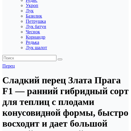
Редис
Укроп
Лук
Базилик
Петрушка
Лук батун
Чеснок
Кориандр
Редька
Лук шалот
Перец
Сладкий перец Злата Прага
F1 — ранний гибридный сорт
для теплиц с плодами
конусовидной формы, быстро
восходит и дает большой