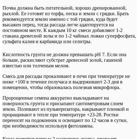
Почва должна быть питательной, хорошо дренированной,
рыхлой. Ее готовят из торфа, песка и земли с грядки. Брать
рекомендуется землю именно с той грядки, куда будет
высажен перец, тогда рассада легче адаптируется на
постоянном месте. К каждым 10 кг смеси добавляют 1-2
стакана древесной золы и по 1-2 чайных ложки суперфосфата,
сульфата калия и карбамида или селитры.
Кислотность грунта не должна превышать рН 7. Если она
больше, раскисляют субстрат древесной золой, гашеной
известью или толченым мелом.
Смесь для рассады прокаливают в печи при температуре не
ниже +100 в течение получаса и выдерживают 2-3 дня в
помещении, чтобы образовалась полезная микрофлора.
Пророщенные семена аккуратно выкладывают на
поверхность грунта и присыпают сантиметровым слоем
земли. Поливают из пульверизатора, накрывают пленкой и
проращивают в тепле при температуре +23-28. Ростки
переносят на подоконник и освещают по 12 часов в сутки,
при необходимости используя фитолампы.
Когда появятся первые 2 настоящих листка, проводят