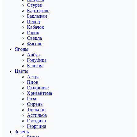
Огурец
Картофель
Баклажан
Перец
Кабачок
Горох
Свекла
Фасоль
Ягоды
Арбуз
Голубика
Клюква
Цветы
Астра
Пион
Гладиолус
Хризантема
Роза
Сирень
Тюльпан
Астильба
Гвоздика
Георгина
Зелень