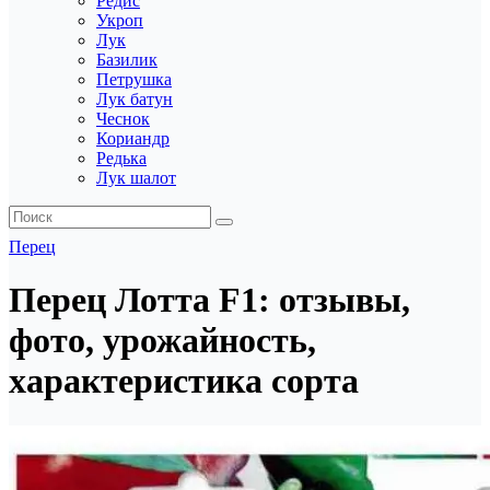
Редис
Укроп
Лук
Базилик
Петрушка
Лук батун
Чеснок
Кориандр
Редька
Лук шалот
Перец
Перец Лотта F1: отзывы,
фото, урожайность,
характеристика сорта