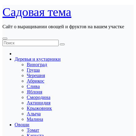
Перейти
Садовая тема
к
содержанию
Сайт о выращивании овощей и фруктов на вашем участке
Деревья и кустарники
Виноград
Груша
Черешня
Абрикос
Слива
Яблоня
Смородина
Актинидия
Крыжовник
Алыча
Малина
Овощи
Томат
Капуста