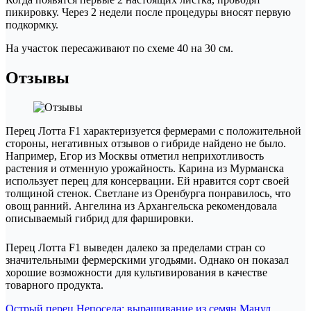
пикировку. Через 2 недели после процедуры вносят первую
подкормку.
На участок пересаживают по схеме 40 на 30 см.
Отзывы
Перец Лотта F1 характеризуется фермерами с положительной
стороны, негативных отзывов о гибриде найдено не было.
Например, Егор из Москвы отметил неприхотливость
растения и отменную урожайность. Карина из Мурманска
использует перец для консервации. Ей нравится сорт своей
толщиной стенок. Светлане из Оренбурга понравилось, что
овощ ранний. Ангелина из Архангельска рекомендовала
описываемый гибрид для фаршировки.
Перец Лотта F1 выведен далеко за пределами стран со
значительными фермерскими угодьями. Однако он показал
хорошие возможности для культивирования в качестве
товарного продукта.
Навигация
Острый перец Непоседа: выращивание из семян Манул,