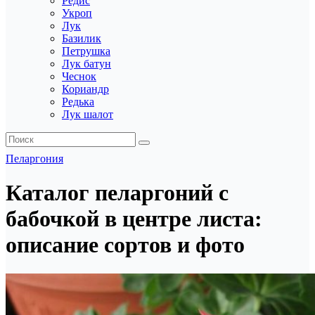
Редис
Укроп
Лук
Базилик
Петрушка
Лук батун
Чеснок
Кориандр
Редька
Лук шалот
Пеларгония
Каталог пеларгоний с
бабочкой в центре листа:
описание сортов и фото