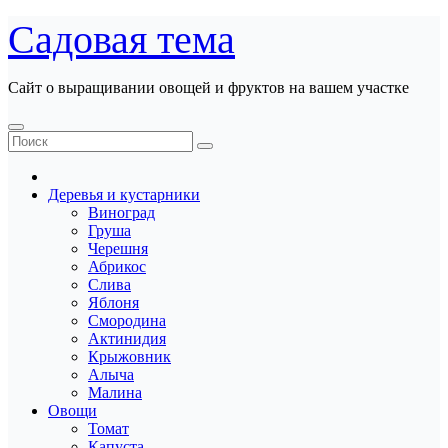
Перейти
Садовая тема
к
содержанию
Сайт о выращивании овощей и фруктов на вашем участке
Деревья и кустарники
Виноград
Груша
Черешня
Абрикос
Слива
Яблоня
Смородина
Актинидия
Крыжовник
Алыча
Малина
Овощи
Томат
Капуста