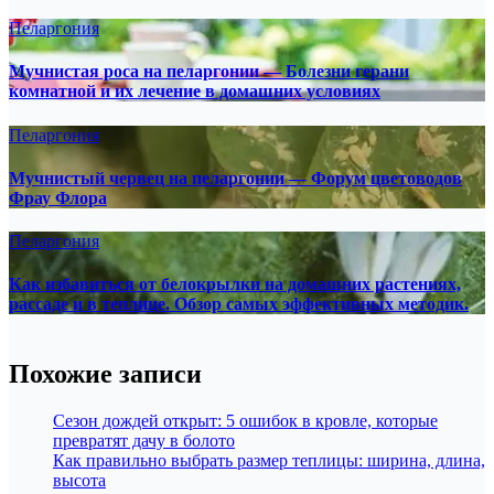
Пеларгония
Мучнистая роса на пеларгонии — Болезни герани
комнатной и их лечение в домашних условиях
Пеларгония
Мучнистый червец на пеларгонии — Форум цветоводов
Фрау Флора
Пеларгония
Как избавиться от белокрылки на домашних растениях,
рассаде и в теплице. Обзор самых эффективных методик.
Похожие записи
Сезон дождей открыт: 5 ошибок в кровле, которые
превратят дачу в болото
Как правильно выбрать размер теплицы: ширина, длина,
высота