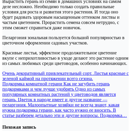
Вырастить герань из семян в домашних условиях на самом
деле несложно. Необходимо только создать правильные
условия для роста и развития этого растения. И тогда оно
будет радовать здоровым насыщенным оттенком листвы и
частым цветением. Прорастить семена совсем нетрудно, с
этим сможет справиться даже новичок.
Пеларгония зональная пользуется большой популярностью в
цветочном оформлении садовых участков.
Красивые листья, эффектное продолжительное цветение
вкупе с неприхотливостью в уходе делают это растение одним
из самых любимых среди цветоводов, особенно начинающих.
Навигация
Очень декоративный привлекательный сорт. Листья красные с
зеленой каймой на протяжении всего сезона.
по
Подкормка комнатной герани Как не загубить герань
записям
подкормками и чем лучше удобрять Одно из самых
популярных комнатных растений у цветоводов является
герань. Цветок в народе имеет и другое название —
пеларгония. Малоопытные хозяйки не всегда знают, какая
нужна подкормка герани, как часто нужно ее вносить. В
статье разберем детально эти и другие вопросы. Подкормка…
Похожая запись