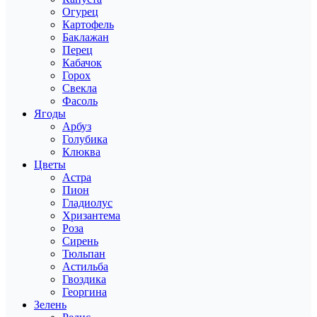
Огурец
Картофель
Баклажан
Перец
Кабачок
Горох
Свекла
Фасоль
Ягоды
Арбуз
Голубика
Клюква
Цветы
Астра
Пион
Гладиолус
Хризантема
Роза
Сирень
Тюльпан
Астильба
Гвоздика
Георгина
Зелень