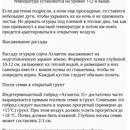
температура установится на уровне +12 и выше.
Если растения подросли, а ночи еще прохладные, то ставятся
небольшие дуги, чтобы укрывать их на ночь и не приминать
листья. Не держать огурцы под пленкой в теплые дни, так как
они привыкнут к высокой температуре и потом им опять
придется адаптироваться к открытому воздуху.
Высаживание рассады
Рассаду огурцов сорта Атлантис высаживают на
подготовленную заранее землю. Формируют лунки глубиной
10-12 см, увлажняют их теплой водой, и размещают в них
саженцы вместе с комом почвы из стаканчика, чтобы не
повредить корни. Каждый кустик следует обильно полить.
Посев семян в открытый грунт
Индетерминантный гибрид «Атлантис f1» достаточно часто
выращивается прямым посевом семян в грунт. Семенами это
гибрид следует высевать в хорошо прогретый (примерно до
+15°C) грунт. При этом воздух должен успеть прогреться до
+18 °C. Почва должна быть влажной. Глубина посева семян
может составлять 2-3 см.