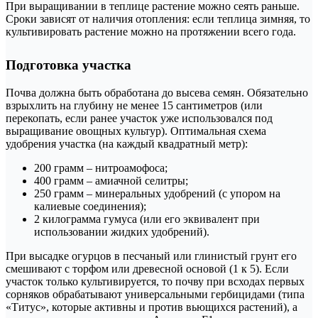
При выращивании в теплице растение можно сеять раньше.
Сроки зависят от наличия отопления: если теплица зимняя, то
культивировать растение можно на протяжении всего года.
Подготовка участка
Почва должна быть обработана до высева семян. Обязательно
взрыхлить на глубину не менее 15 сантиметров (или
перекопать, если ранее участок уже использовался под
выращивание овощных культур). Оптимальная схема
удобрения участка (на каждый квадратный метр):
200 грамм – нитроамофоса;
400 грамм – амиачной селитры;
250 грамм – минеральных удобрений (с упором на
калиевые соединения);
2 килограмма гумуса (или его эквивалент при
использовании жидких удобрений).
При высадке огурцов в песчаный или глинистый грунт его
смешивают с торфом или древесной основой (1 к 5). Если
участок только культивируется, то почву при всходах первых
сорняков обрабатывают универсальными гербицидами (типа
«Титус», которые активны и против вьющихся растений), а