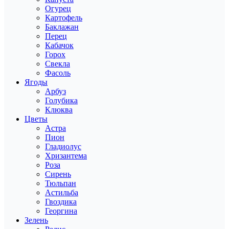
Огурец
Картофель
Баклажан
Перец
Кабачок
Горох
Свекла
Фасоль
Ягоды
Арбуз
Голубика
Клюква
Цветы
Астра
Пион
Гладиолус
Хризантема
Роза
Сирень
Тюльпан
Астильба
Гвоздика
Георгина
Зелень