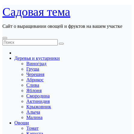
Перейти
Садовая тема
к
содержанию
Сайт о выращивании овощей и фруктов на вашем участке
Деревья и кустарники
Виноград
Груша
Черешня
Абрикос
Слива
Яблоня
Смородина
Актинидия
Крыжовник
Алыча
Малина
Овощи
Томат
Капуста