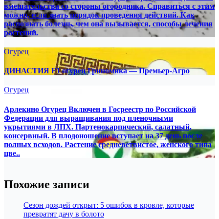
вмешательства со стороны огородника. Справиться с этим
можно, если знать порядок проведения действий. Как
распознать болезнь, чем она вызывается, способы лечения
растений.
Огурец
ДИНАСТИЯ F1 огурец Гриномика — Премьер-Агро
Огурец
Арлекино Огурец Включен в Госреестр по Российской
Федерации для выращивания под пленочными
укрытиями в ЛПХ. Партенокарпический, салатный,
консервный. В плодоношение вступает на 37 день после
полных всходов. Растение средневетвистое, женского типа
цве..
Похожие записи
Сезон дождей открыт: 5 ошибок в кровле, которые
превратят дачу в болото