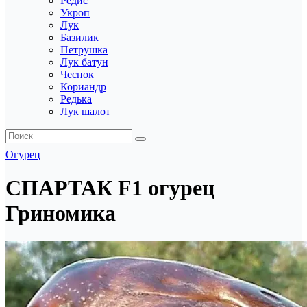
Редис
Укроп
Лук
Базилик
Петрушка
Лук батун
Чеснок
Кориандр
Редька
Лук шалот
Огурец
СПАРТАК F1 огурец
Гриномика