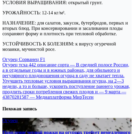
УСЛОВИЯ ВЫРАЩИВАНИЯ: открытый грунт.
УРОЖАЙНОСТЬ: 12-14 кг/м².
НАЗНАЧЕНИЕ: для салатов, закусок, бутербродов, первых и
вторых блюд. При консервировании и засаливании плоды
сохраняют форму и плотность при тепловой обработке.
УСТОЙЧИВОСТЬ К БОЛЕЗНЯМ: к вирусу огуречной
мозаики, мучнистой росе.
Навигация
Огурец Сорванец F1
Огурец тсха 442 описание сорта — В средней полосе России,
по
а в отдельные годы и в южных районах, для обильного и
записям
регулярного плодоношения огурца в саду не хватает тепла.
Улучшить тепловые условия выращивания огурца, на 2—3
недели, а то и больше, ускорить поступление раннего урожая,
продлить сроки потребления свежих плодов и — 9 марта —
43870281587 — Медиаплатформа МирТесен
Похожая запись
Огурец
Появление черной ножки на огурцах требует немедленного