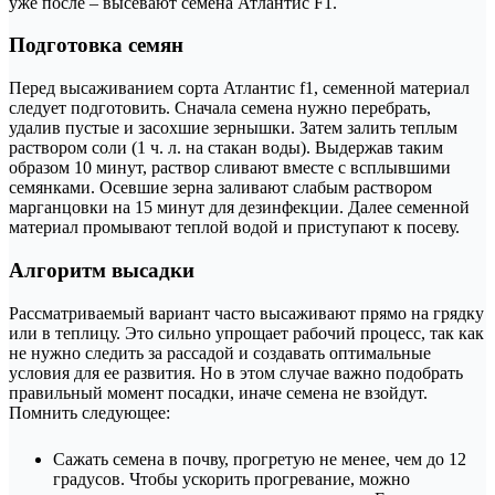
уже после – высевают семена Атлантис F1.
Подготовка семян
Перед высаживанием сорта Атлантис f1, семенной материал
следует подготовить. Сначала семена нужно перебрать,
удалив пустые и засохшие зернышки. Затем залить теплым
раствором соли (1 ч. л. на стакан воды). Выдержав таким
образом 10 минут, раствор сливают вместе с всплывшими
семянками. Осевшие зерна заливают слабым раствором
марганцовки на 15 минут для дезинфекции. Далее семенной
материал промывают теплой водой и приступают к посеву.
Алгоритм высадки
Рассматриваемый вариант часто высаживают прямо на грядку
или в теплицу. Это сильно упрощает рабочий процесс, так как
не нужно следить за рассадой и создавать оптимальные
условия для ее развития. Но в этом случае важно подобрать
правильный момент посадки, иначе семена не взойдут.
Помнить следующее:
Сажать семена в почву, прогретую не менее, чем до 12
градусов. Чтобы ускорить прогревание, можно