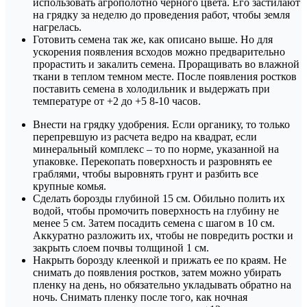
использовать агрополотно черного цвета. Его застилают
на грядку за неделю до проведения работ, чтобы земля
нагрелась.
Готовить семена так же, как описано выше. Но для
ускорения появления всходов можно предварительно
прорастить и закалить семена. Проращивать во влажной
ткани в теплом темном месте. После появления ростков
поставить семена в холодильник и выдержать при
температуре от +2 до +5 8-10 часов.
Внести на грядку удобрения. Если органику, то только
перепревшую из расчета ведро на квадрат, если
минеральный комплекс – то по норме, указанной на
упаковке. Перекопать поверхность и разровнять ее
граблями, чтобы выровнять грунт и разбить все
крупные комья.
Сделать борозды глубиной 15 см. Обильно полить их
водой, чтобы промочить поверхность на глубину не
менее 5 см. Затем посадить семена с шагом в 10 см.
Аккуратно разложить их, чтобы не повредить ростки и
закрыть слоем почвы толщиной 1 см.
Накрыть борозду клеенкой и прижать ее по краям. Не
снимать до появления ростков, затем можно убирать
пленку на день, но обязательно укладывать обратно на
ночь. Снимать пленку после того, как ночная