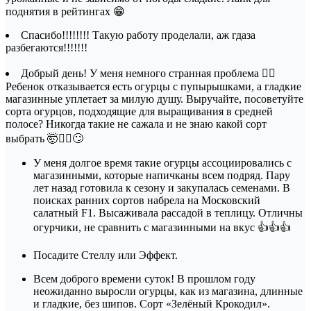
поднятия в рейтингах 😁
Спасибо!!!!!!!! Такую работу проделали, аж гдаза
разбегаются!!!!!!!
Добрый день! У меня немного странная проблема 🤦‍♀️
Ребенок отказывается есть огурцы с пупырышками, а гладкие
магазинные уплетает за милую душу. Выручайте, посоветуйте
сорта огурцов, подходящие для выращивания в средней
полосе? Никогда такие не сажала и не знаю какой сорт
выбрать 🤯🙇‍♀️🙄
У меня долгое время такие огурцы ассоциировались с
магазинными, которые напичканы всем подряд. Пару
лет назад готовила к сезону и закупалась семенами. В
поисках ранних сортов набрела на Московский
салатный F1. Высаживала рассадой в теплицу. Отличны
огурчики, не сравнить с магазинными на вкус 👍👍👍
Посадите Стеллу или Эффект.
Всем доброго времени суток! В прошлом году
неожиданно выросли огурцы, как из магазина, длинные
и гладкие, без шипов. Сорт «Зелёный Крокодил».