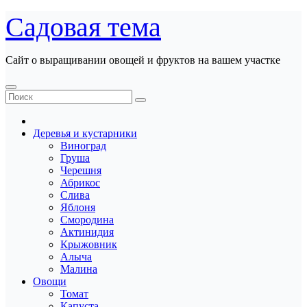
Перейти
Садовая тема
к
содержанию
Сайт о выращивании овощей и фруктов на вашем участке
Деревья и кустарники
Виноград
Груша
Черешня
Абрикос
Слива
Яблоня
Смородина
Актинидия
Крыжовник
Алыча
Малина
Овощи
Томат
Капуста