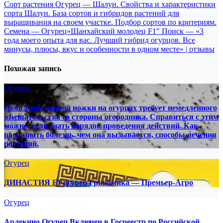
Навигация
Сорт растения Огурец — Шалун. Свойства и характеристики
сорта Шалун. База сортов и гибридов растений для
по
выращивания на своем участке. Подбор сортов по критериям.
записям
Семена — Огурец»Шанхайский молодец F1″ Поиск — «3
года моего опыта для вас. Лучший гибрид огурцов. Все
минусы, плюсы, вкус и особенности в одном месте» | отзывы
Похожая запись
Огурец
Появление черной ножки на огурцах требует немедленного
вмешательства со стороны огородника. Справиться с этим
можно, если знать порядок проведения действий. Как
распознать болезнь, чем она вызывается, способы лечения
растений.
Огурец
ДИНАСТИЯ F1 огурец Гриномика — Премьер-Агро
Огурец
Арлекино Огурец Включен в Госреестр по Российской