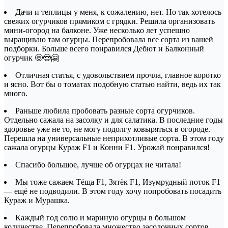
Дачи и теплицы у меня, к сожалению, нет. Но так хотелось
свежих огурчиков прямиком с грядки. Решила организовать
мини-огород на балконе. Уже несколько лет успешно
выращиваю там огурцы. Перепробовала все сорта из вашей
подборки. Больше всего понравился Дебют и Балконный
огурчик 🤩😍🤗
Отличная статья, с удовольствием прочла, главное коротко
и ясно. Вот бы о томатах подобную статью найти, ведь их так
много.
Раньше любила пробовать разные сорта огурчиков.
Отдельно сажала на засолку и для салатика. В последние годы
здоровье уже не то, не могу подолгу ковыряться в огороде.
Перешла на универсальные неприхотливые сорта. В этом году
сажала огурцы Кураж F1 и Конни F1. Урожай понравился!
Спасибо большое, лучше об огурцах не читала!
Мы тоже сажаем Тёща F1, Зятёк F1, Изумрудный поток F1
— ещё не подводили. В этом году хочу попробовать посадить
Кураж и Мурашка.
Каждый год солю и мариную огурцы в большом
количестве. Перепробовала множество засолочных сортов.