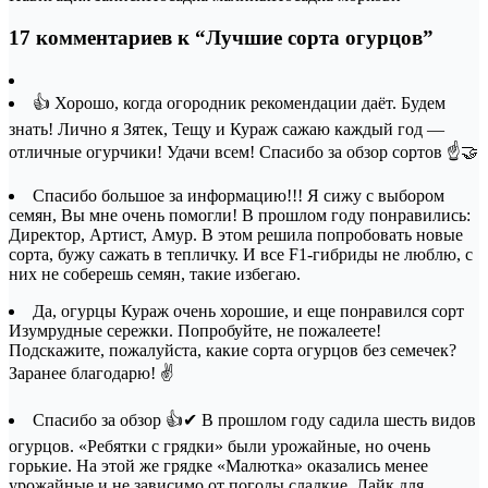
17 комментариев к “Лучшие сорта огурцов”
👍 Хорошо, когда огородник рекомендации даёт. Будем
знать! Лично я Зятек, Тещу и Кураж сажаю каждый год —
отличные огурчики! Удачи всем! Спасибо за обзор сортов ☝🤝
Спасибо большое за информацию!!! Я сижу с выбором
семян, Вы мне очень помогли! В прошлом году понравились:
Директор, Артист, Амур. В этом решила попробовать новые
сорта, бужу сажать в тепличку. И все F1-гибриды не люблю, с
них не соберешь семян, такие избегаю.
Да, огурцы Кураж очень хорошие, и еще понравился сорт
Изумрудные сережки. Попробуйте, не пожалеете!
Подскажите, пожалуйста, какие сорта огурцов без семечек?
Заранее благодарю! ✌
Спасибо за обзор 👍✔ В прошлом году садила шесть видов
огурцов. «Ребятки с грядки» были урожайные, но очень
горькие. На этой же грядке «Малютка» оказались менее
урожайные и не зависимо от погоды сладкие. Лайк для