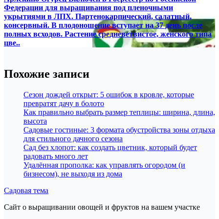
Федерации для выращивания под пленочными
укрытиями в ЛПХ. Партенокарпический, салатный,
консервный. В плодоношение вступает на 37 день после
полных всходов. Растение средневетвистое, женского типа
цве..
Похожие записи
Сезон дождей открыт: 5 ошибок в кровле, которые
превратят дачу в болото
Как правильно выбрать размер теплицы: ширина, длина,
высота
Садовые гостиные: 3 формата обустройства зоны отдыха
для стильного дачного сезона
Сад без хлопот: как создать цветник, который будет
радовать много лет
Удалённая прополка: как управлять огородом (и
бизнесом), не выходя из дома
Садовая тема
Сайт о выращивании овощей и фруктов на вашем участке