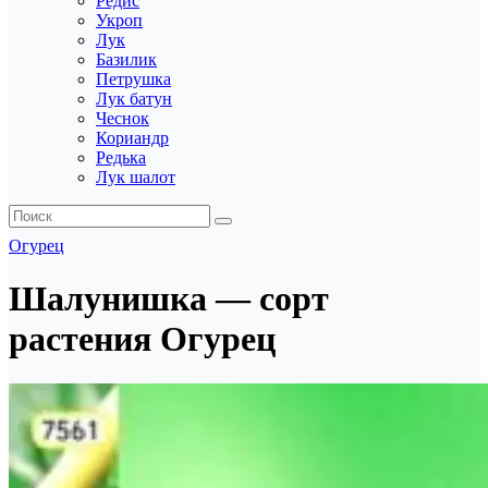
Редис
Укроп
Лук
Базилик
Петрушка
Лук батун
Чеснок
Кориандр
Редька
Лук шалот
Огурец
Шалунишка — сорт
растения Огурец