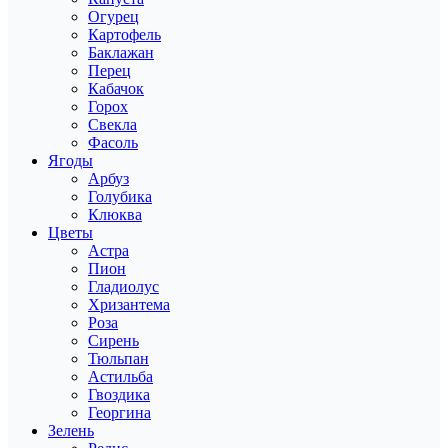
Огурец
Картофель
Баклажан
Перец
Кабачок
Горох
Свекла
Фасоль
Ягоды
Арбуз
Голубика
Клюква
Цветы
Астра
Пион
Гладиолус
Хризантема
Роза
Сирень
Тюльпан
Астильба
Гвоздика
Георгина
Зелень