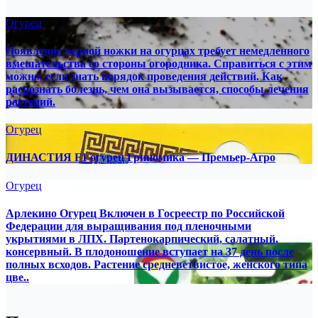
Огурец
Появление черной ножки на огурцах требует немедленного
вмешательства со стороны огородника. Справиться с этим
можно, если знать порядок проведения действий. Как
распознать болезнь, чем она вызывается, способы лечения
растений.
Огурец
ДИНАСТИЯ F1 огурец Гриномика — Премьер-Агро
Огурец
Арлекино Огурец Включен в Госреестр по Российской
Федерации для выращивания под пленочными
укрытиями в ЛПХ. Партенокарпический, салатный,
консервный. В плодоношение вступает на 37 день после
полных всходов. Растение средневетвистое, женского типа
цве..