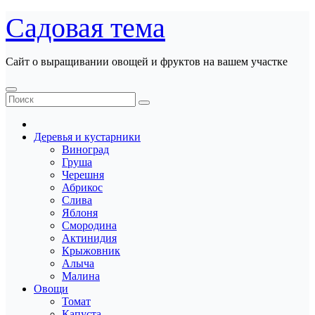
Перейти
Садовая тема
к
содержанию
Сайт о выращивании овощей и фруктов на вашем участке
Деревья и кустарники
Виноград
Груша
Черешня
Абрикос
Слива
Яблоня
Смородина
Актинидия
Крыжовник
Алыча
Малина
Овощи
Томат
Капуста