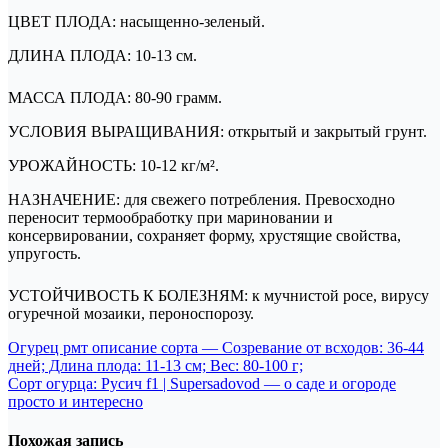
ЦВЕТ ПЛОДА: насыщенно-зеленый.
ДЛИНА ПЛОДА: 10-13 см.
МАССА ПЛОДА: 80-90 грамм.
УСЛОВИЯ ВЫРАЩИВАНИЯ: открытый и закрытый грунт.
УРОЖАЙНОСТЬ: 10-12 кг/м².
НАЗНАЧЕНИЕ: для свежего потребления. Превосходно
переносит термообработку при мариновании и
консервировании, сохраняет форму, хрустящие свойства,
упругость.
УСТОЙЧИВОСТЬ К БОЛЕЗНЯМ: к мучнистой росе, вирусу
огуречной мозаики, пероноспорозу.
Навигация
Огурец рмт описание сорта — Созревание от всходов: 36-44
дней; Длина плода: 11-13 см; Вес: 80-100 г;
по
Сорт огурца: Русич f1 | Supersadovod — о саде и огороде
записям
просто и интересно
Похожая запись