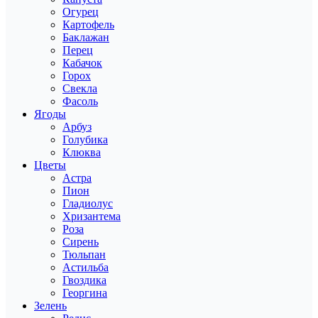
Огурец
Картофель
Баклажан
Перец
Кабачок
Горох
Свекла
Фасоль
Ягоды
Арбуз
Голубика
Клюква
Цветы
Астра
Пион
Гладиолус
Хризантема
Роза
Сирень
Тюльпан
Астильба
Гвоздика
Георгина
Зелень