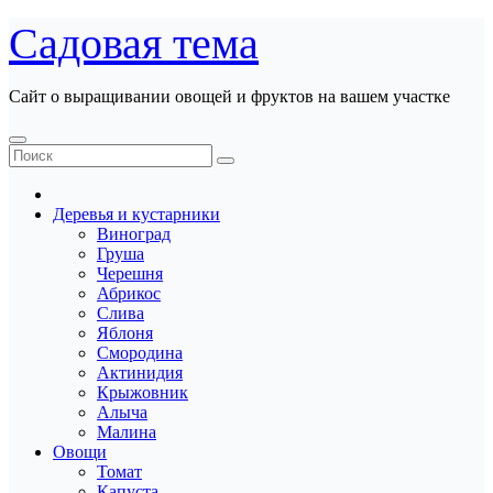
Перейти
Садовая тема
к
содержанию
Сайт о выращивании овощей и фруктов на вашем участке
Деревья и кустарники
Виноград
Груша
Черешня
Абрикос
Слива
Яблоня
Смородина
Актинидия
Крыжовник
Алыча
Малина
Овощи
Томат
Капуста