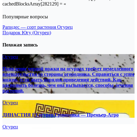
cachedBlocksArray[282129] = «
Популярные вопросы
Навигация
Рапидес — сорт растения Огурец
Подарок Югу (Огурец)
по
записям
Похожая запись
Огурец
Появление черной ножки на огурцах требует немедленного
вмешательства со стороны огородника. Справиться с этим
можно, если знать порядок проведения действий. Как
распознать болезнь, чем она вызывается, способы лечения
растений.
Огурец
ДИНАСТИЯ F1 огурец Гриномика — Премьер-Агро
Огурец