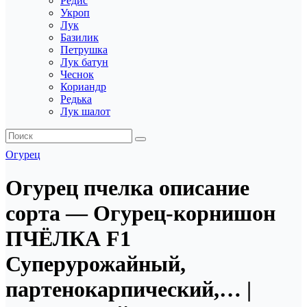
Редис
Укроп
Лук
Базилик
Петрушка
Лук батун
Чеснок
Кориандр
Редька
Лук шалот
Огурец
Огурец пчелка описание
сорта — Огурец-корнишон
ПЧЁЛКА F1
Суперурожайный,
партенокарпический,… |