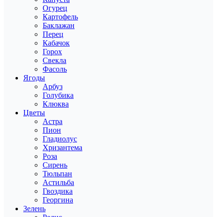
Огурец
Картофель
Баклажан
Перец
Кабачок
Горох
Свекла
Фасоль
Ягоды
Арбуз
Голубика
Клюква
Цветы
Астра
Пион
Гладиолус
Хризантема
Роза
Сирень
Тюльпан
Астильба
Гвоздика
Георгина
Зелень