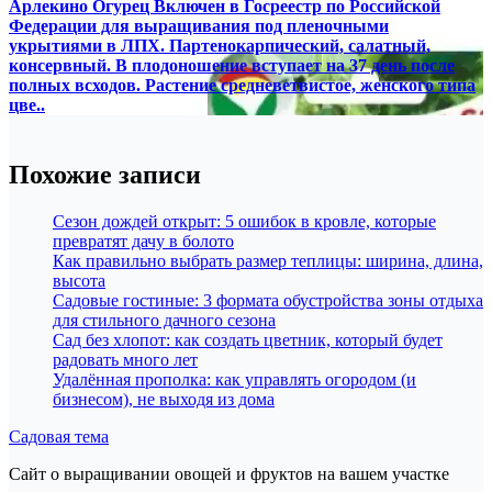
Арлекино Огурец Включен в Госреестр по Российской
Федерации для выращивания под пленочными
укрытиями в ЛПХ. Партенокарпический, салатный,
консервный. В плодоношение вступает на 37 день после
полных всходов. Растение средневетвистое, женского типа
цве..
Похожие записи
Сезон дождей открыт: 5 ошибок в кровле, которые
превратят дачу в болото
Как правильно выбрать размер теплицы: ширина, длина,
высота
Садовые гостиные: 3 формата обустройства зоны отдыха
для стильного дачного сезона
Сад без хлопот: как создать цветник, который будет
радовать много лет
Удалённая прополка: как управлять огородом (и
бизнесом), не выходя из дома
Садовая тема
Сайт о выращивании овощей и фруктов на вашем участке