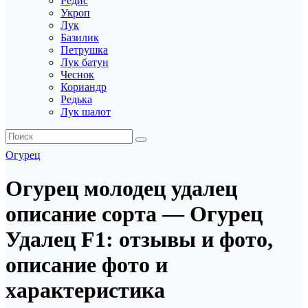
Редис
Укроп
Лук
Базилик
Петрушка
Лук батун
Чеснок
Кориандр
Редька
Лук шалот
Огурец
Огурец молодец удалец
описание сорта — Огурец
Удалец F1: отзывы и фото,
описание фото и
характеристика