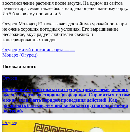
восстановление растения после засухи. На одном из сайтов
реализатора семян также была найдена оценка данному сорту.
Из 5 баллов ему поставили 5.
Огурец Молодец F1 показывает достойную урожайность при
не очень хороших погодных условиях. Его выращивание
несложное, вкус радует любителей свежих и
консервированных плодов.
Навигация
Огурец митяй описание сорта — —
Монарх (Огурец)
по
записям
Похожая запись
Огурец
Появление черной ножки на огурцах требует немедленного
вмешательства со стороны огородника. Справиться с этим
можно, если знать порядок проведения действий. Как
распознать болезнь, чем она вызывается, способы лечения
растений.
Огурец