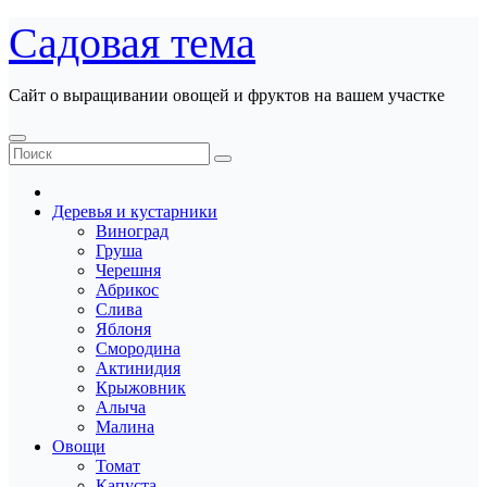
Перейти
Садовая тема
к
содержанию
Сайт о выращивании овощей и фруктов на вашем участке
Деревья и кустарники
Виноград
Груша
Черешня
Абрикос
Слива
Яблоня
Смородина
Актинидия
Крыжовник
Алыча
Малина
Овощи
Томат
Капуста