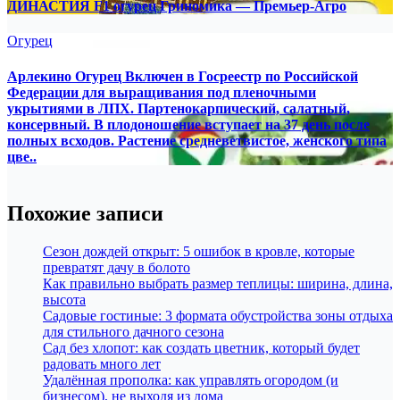
ДИНАСТИЯ F1 огурец Гриномика — Премьер-Агро
Огурец
Арлекино Огурец Включен в Госреестр по Российской
Федерации для выращивания под пленочными
укрытиями в ЛПХ. Партенокарпический, салатный,
консервный. В плодоношение вступает на 37 день после
полных всходов. Растение средневетвистое, женского типа
цве..
Похожие записи
Сезон дождей открыт: 5 ошибок в кровле, которые
превратят дачу в болото
Как правильно выбрать размер теплицы: ширина, длина,
высота
Садовые гостиные: 3 формата обустройства зоны отдыха
для стильного дачного сезона
Сад без хлопот: как создать цветник, который будет
радовать много лет
Удалённая прополка: как управлять огородом (и
бизнесом), не выходя из дома