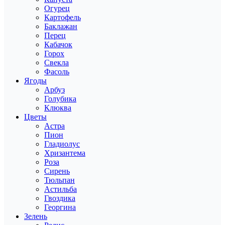
Огурец
Картофель
Баклажан
Перец
Кабачок
Горох
Свекла
Фасоль
Ягоды
Арбуз
Голубика
Клюква
Цветы
Астра
Пион
Гладиолус
Хризантема
Роза
Сирень
Тюльпан
Астильба
Гвоздика
Георгина
Зелень