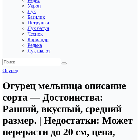
Редис
Укроп
Лук
Базилик
Петрушка
Лук батун
Чеснок
Кориандр
Редька
Лук шалот
Огурец
Огурец мельница описание
сорта — Достоинства:
Ранний, вкусный, средний
размер. | Недостатки: Может
перерасти до 20 см, цена,