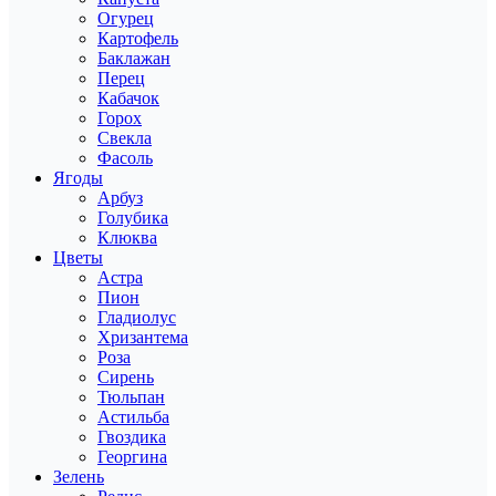
Огурец
Картофель
Баклажан
Перец
Кабачок
Горох
Свекла
Фасоль
Ягоды
Арбуз
Голубика
Клюква
Цветы
Астра
Пион
Гладиолус
Хризантема
Роза
Сирень
Тюльпан
Астильба
Гвоздика
Георгина
Зелень