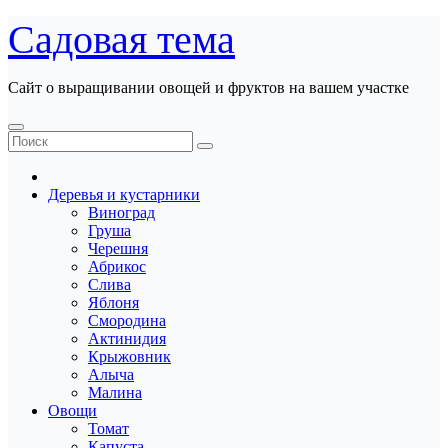
Перейти
Садовая тема
к
содержанию
Сайт о выращивании овощей и фруктов на вашем участке
Деревья и кустарники
Виноград
Груша
Черешня
Абрикос
Слива
Яблоня
Смородина
Актинидия
Крыжовник
Алыча
Малина
Овощи
Томат
Капуста