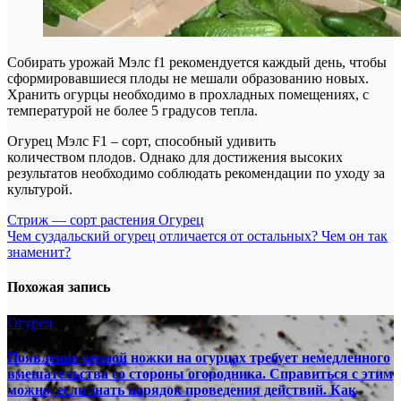
Собирать урожай Мэлс f1 рекомендуется каждый день, чтобы
сформировавшиеся плоды не мешали образованию новых.
Хранить огурцы необходимо в прохладных помещениях, с
температурой не более 5 градусов тепла.
Огурец Мэлс F1 – сорт, способный удивить
количеством плодов. Однако для достижения высоких
результатов необходимо соблюдать рекомендации по уходу за
культурой.
Навигация
Стриж — сорт растения Огурец
Чем суздальский огурец отличается от остальных? Чем он так
по
знаменит?
записям
Похожая запись
Огурец
Появление черной ножки на огурцах требует немедленного
вмешательства со стороны огородника. Справиться с этим
можно, если знать порядок проведения действий. Как