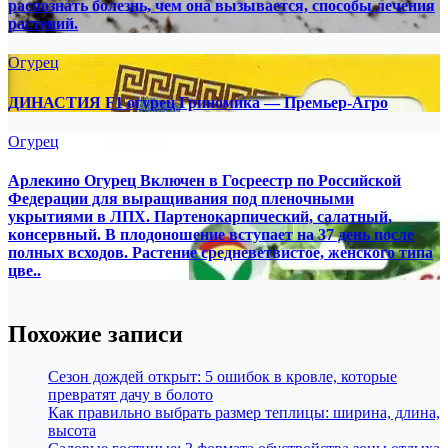
распознать болезнь, чем она вызывается, способы лечения
растений.
Огурец
ДИНАСТИЯ F1 огурец Гриномика — Премьер-Агро
Огурец
Арлекино Огурец Включен в Госреестр по Российской
Федерации для выращивания под пленочными
укрытиями в ЛПХ. Партенокарпический, салатный,
консервный. В плодоношение вступает на 37 день после
полных всходов. Растение средневетвистое, женского типа
цве..
Похожие записи
Сезон дождей открыт: 5 ошибок в кровле, которые
превратят дачу в болото
Как правильно выбрать размер теплицы: ширина, длина,
высота