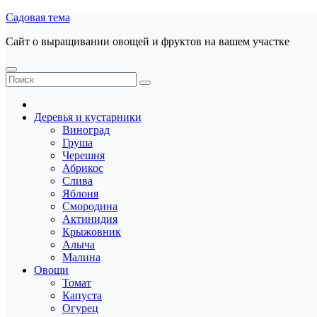
Перейти
Садовая тема
к
Сайт о выращивании овощей и фруктов на вашем участке
содержанию
Деревья и кустарники
Виноград
Груша
Черешня
Абрикос
Слива
Яблоня
Смородина
Актинидия
Крыжовник
Алыча
Малина
Овощи
Томат
Капуста
Огурец