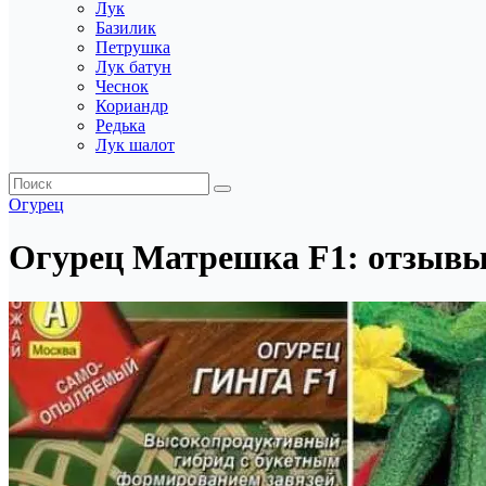
Лук
Базилик
Петрушка
Лук батун
Чеснок
Кориандр
Редька
Лук шалот
Огурец
Огурец Матрешка F1: отзывы 