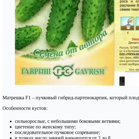
Матрешка F1 – пучковый гибрид-партенокарпик, который плод
Особенности кустов:
сильнорослые, с небольшими боковыми ветвями;
цветение по женскому типу;
последовательное пучковое созревание;
в пучках число завязей варьируется от 2 до 8.