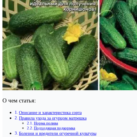
О чем статья:
Описание и характеристика сорта
Правила ухода за огурцом матрешка
Норма полива
Подходящая подкормка
Болезни и вредители огуречной культуры