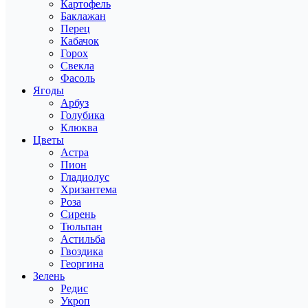
Картофель
Баклажан
Перец
Кабачок
Горох
Свекла
Фасоль
Ягоды
Арбуз
Голубика
Клюква
Цветы
Астра
Пион
Гладиолус
Хризантема
Роза
Сирень
Тюльпан
Астильба
Гвоздика
Георгина
Зелень
Редис
Укроп