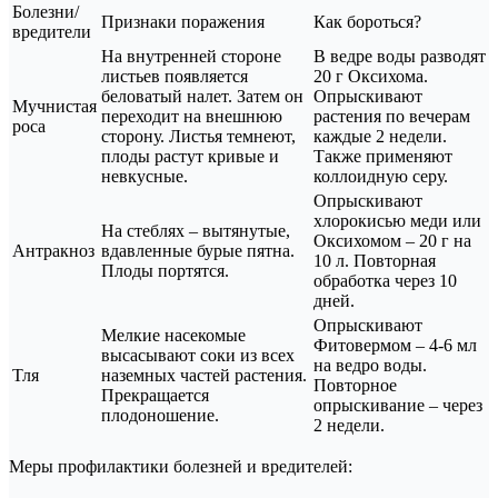
Болезни/
Признаки поражения
Как бороться?
вредители
На внутренней стороне
В ведре воды разводят
листьев появляется
20 г Оксихома.
беловатый налет. Затем он
Опрыскивают
Мучнистая
переходит на внешнюю
растения по вечерам
роса
сторону. Листья темнеют,
каждые 2 недели.
плоды растут кривые и
Также применяют
невкусные.
коллоидную серу.
Опрыскивают
хлорокисью меди или
На стеблях – вытянутые,
Оксихомом – 20 г на
Антракноз
вдавленные бурые пятна.
10 л. Повторная
Плоды портятся.
обработка через 10
дней.
Опрыскивают
Мелкие насекомые
Фитовермом – 4-6 мл
высасывают соки из всех
на ведро воды.
Тля
наземных частей растения.
Повторное
Прекращается
опрыскивание – через
плодоношение.
2 недели.
Меры профилактики болезней и вредителей: