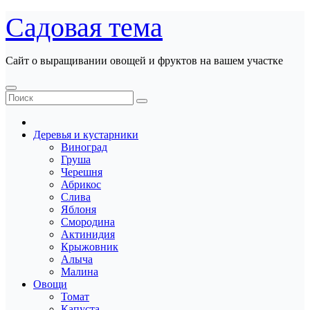
Перейти
Садовая тема
к
содержанию
Сайт о выращивании овощей и фруктов на вашем участке
Деревья и кустарники
Виноград
Груша
Черешня
Абрикос
Слива
Яблоня
Смородина
Актинидия
Крыжовник
Алыча
Малина
Овощи
Томат
Капуста