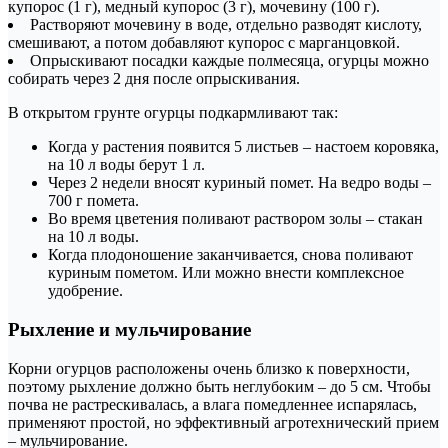
купорос (1 г), медный купорос (3 г), мочевину (100 г).
Растворяют мочевину в воде, отдельно разводят кислоту,
смешивают, а потом добавляют купорос с марганцовкой.
Опрыскивают посадки каждые полмесяца, огурцы можно
собирать через 2 дня после опрыскивания.
В открытом грунте огурцы подкармливают так:
Когда у растения появится 5 листьев – настоем коровяка,
на 10 л воды берут 1 л.
Через 2 недели вносят куриный помет. На ведро воды –
700 г помета.
Во время цветения поливают раствором золы – стакан
на 10 л воды.
Когда плодоношение заканчивается, снова поливают
куриным пометом. Или можно внести комплексное
удобрение.
Рыхление и мульчирование
Корни огурцов расположены очень близко к поверхности,
поэтому рыхление должно быть неглубоким – до 5 см. Чтобы
почва не растрескивалась, а влага помедленнее испарялась,
применяют простой, но эффективный агротехнический прием
– мульчирование.