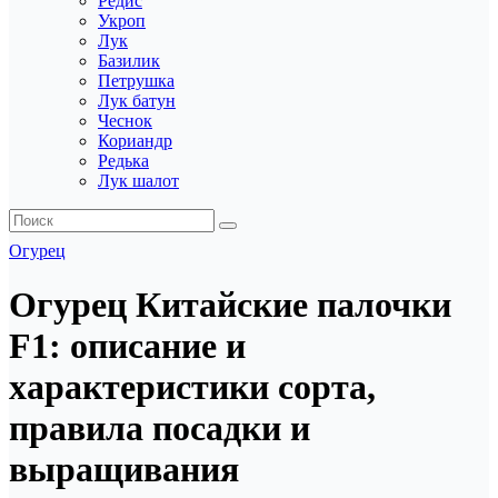
Редис
Укроп
Лук
Базилик
Петрушка
Лук батун
Чеснок
Кориандр
Редька
Лук шалот
Огурец
Огурец Китайские палочки
F1: описание и
характеристики сорта,
правила посадки и
выращивания