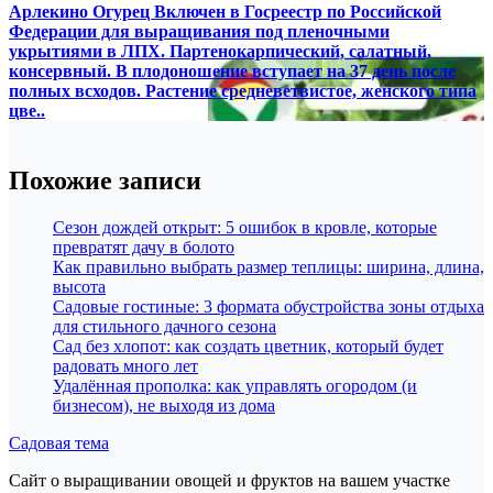
Арлекино Огурец Включен в Госреестр по Российской
Федерации для выращивания под пленочными
укрытиями в ЛПХ. Партенокарпический, салатный,
консервный. В плодоношение вступает на 37 день после
полных всходов. Растение средневетвистое, женского типа
цве..
Похожие записи
Сезон дождей открыт: 5 ошибок в кровле, которые
превратят дачу в болото
Как правильно выбрать размер теплицы: ширина, длина,
высота
Садовые гостиные: 3 формата обустройства зоны отдыха
для стильного дачного сезона
Сад без хлопот: как создать цветник, который будет
радовать много лет
Удалённая прополка: как управлять огородом (и
бизнесом), не выходя из дома
Садовая тема
Сайт о выращивании овощей и фруктов на вашем участке