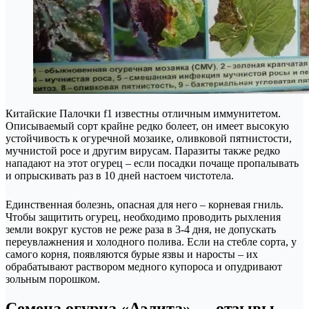
Китайские Палочки f1 известны отличным иммунитетом.
Описываемый сорт крайне редко болеет, он имеет высокую
устойчивость к огуречной мозаике, оливковой пятнистости,
мучнистой росе и другим вирусам. Паразиты также редко
нападают на этот огурец – если посадки почаще пропалывать
и опрыскивать раз в 10 дней настоем чистотела.
Единственная болезнь, опасная для него – корневая гниль.
Чтобы защитить огурец, необходимо проводить рыхления
земли вокруг кустов не реже раза в 3-4 дня, не допускать
переувлажнения и холодного полива. Если на стебле сорта, у
самого корня, появляются бурые язвы и наросты – их
обрабатывают раствором медного купороса и опудривают
зольным порошком.
Семена огурца «Аэлита» — отзывы