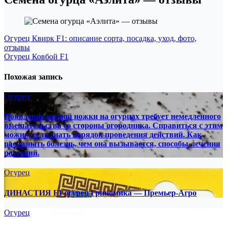
Навигация
Огурец Квирк F1: описание сорта, посадка, уход, фото,
отзывы
по
Огурец Ковбой F1
записям
Похожая запись
Огурец
Появление черной ножки на огурцах требует немедленного
вмешательства со стороны огородника. Справиться с этим
можно, если знать порядок проведения действий. Как
распознать болезнь, чем она вызывается, способы лечения
растений.
Огурец
ДИНАСТИЯ F1 огурец Гриномика — Премьер-Агро
Огурец