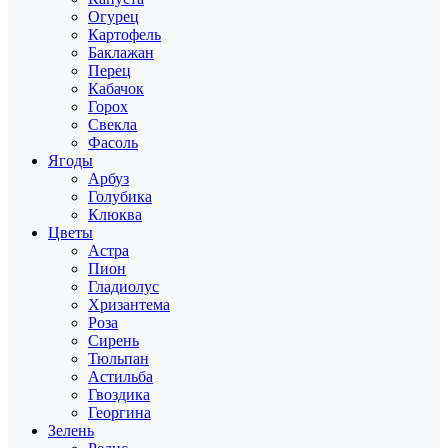
Огурец
Картофель
Баклажан
Перец
Кабачок
Горох
Свекла
Фасоль
Ягоды
Арбуз
Голубика
Клюква
Цветы
Астра
Пион
Гладиолус
Хризантема
Роза
Сирень
Тюльпан
Астильба
Гвоздика
Георгина
Зелень