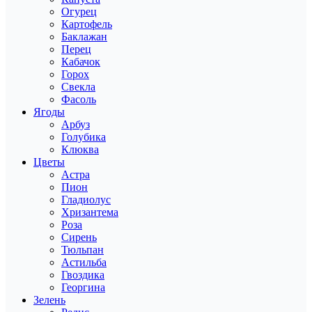
Огурец
Картофель
Баклажан
Перец
Кабачок
Горох
Свекла
Фасоль
Ягоды
Арбуз
Голубика
Клюква
Цветы
Астра
Пион
Гладиолус
Хризантема
Роза
Сирень
Тюльпан
Астильба
Гвоздика
Георгина
Зелень