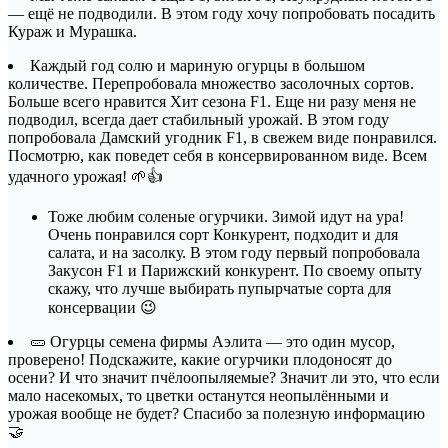
— ещё не подводили. В этом году хочу попробовать посадить
Кураж и Мурашка.
Каждый год солю и мариную огурцы в большом
количестве. Перепробовала множество засолочных сортов.
Больше всего нравится Хит сезона F1. Еще ни разу меня не
подводил, всегда дает стабильный урожай. В этом году
попробовала Дамский угодник F1, в свежем виде понравился.
Посмотрю, как поведет себя в консервированном виде. Всем
удачного урожая! 🌱👍
Тоже любим соленые огурчики. Зимой идут на ура!
Очень понравился сорт Конкурент, подходит и для
салата, и на засолку. В этом году первый попробовала
Закусон F1 и Парижский конкурент. По своему опыту
скажу, что лучше выбирать пупырчатые сорта для
консервации 😉
🥒 Огурцы семена фирмы Аэлита — это один мусор,
проверено! Подскажите, какие огурчики плодоносят до
осени? И что значит пчёлоопыляемые? Значит ли это, что если
мало насекомых, то цветки останутся неопылёнными и
урожая вообще не будет? Спасибо за полезную информацию
🤝