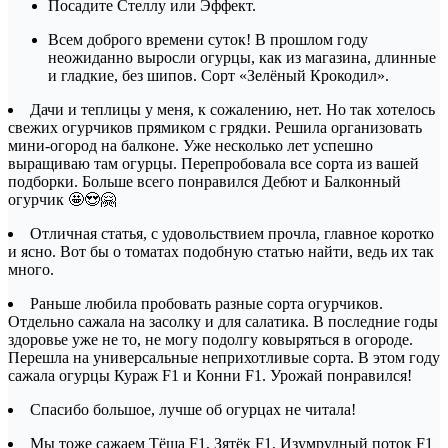
Посадите Стеллу или Эффект.
Всем доброго времени суток! В прошлом году
неожиданно выросли огурцы, как из магазина, длинные
и гладкие, без шипов. Сорт «Зелёный Крокодил».
Дачи и теплицы у меня, к сожалению, нет. Но так хотелось
свежих огурчиков прямиком с грядки. Решила организовать
мини-огород на балконе. Уже несколько лет успешно
выращиваю там огурцы. Перепробовала все сорта из вашей
подборки. Больше всего понравился Дебют и Балконный
огурчик 🤩😍🤗
Отличная статья, с удовольствием прочла, главное коротко
и ясно. Вот бы о томатах подобную статью найти, ведь их так
много.
Раньше любила пробовать разные сорта огурчиков.
Отдельно сажала на засолку и для салатика. В последние годы
здоровье уже не то, не могу подолгу ковыряться в огороде.
Перешла на универсальные неприхотливые сорта. В этом году
сажала огурцы Кураж F1 и Конни F1. Урожай понравился!
Спасибо большое, лучше об огурцах не читала!
Мы тоже сажаем Тёща F1, Зятёк F1, Изумрудный поток F1