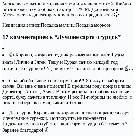
Увлекаюсь опытным садоводством и журналистикой. Люблю
читать классику, любимый автор — Ф. М. Достоевский.
Мечтаю стать директором крупного с/х предприятия 🙂
Навигация записиПосадка малиныПосадка моркови
17 комментариев к “Лучшие сорта огурцов”
👍 Хорошо, когда огородник рекомендации даёт. Будем
знать! Лично я Зятек, Тещу и Кураж сажаю каждый год —
отличные огурчики! Удачи всем! Спасибо за обзор сортов ☝🤝
Спасибо большое за информацию!!! Я сижу с выбором
семян, Вы мне очень помогли! В прошлом году понравились:
Директор, Артист, Амур. В этом решила попробовать новые
сорта, бужу сажать в тепличку. И все F1-гибриды не люблю, с
них не соберешь семян, такие избегаю.
Да, огурцы Кураж очень хорошие, и еще понравился сорт
Изумрудные сережки. Попробуйте, не пожалеете!
Подскажите, пожалуйста, какие сорта огурцов без семечек?
Заранее благодарю! ✌