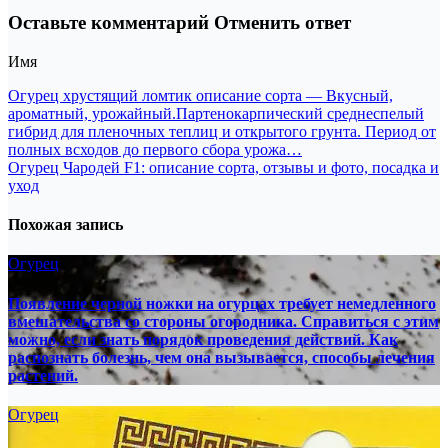
Оставьте комментарий Отменить ответ
Имя
Навигация
Огурец хрустящий ломтик описание сорта — Вкусный,
ароматный, урожайный.Партенокарпический среднеспелый
по
гибрид для пленочных теплиц и открытого грунта. Период от
записям
полных всходов до первого сбора урожа…
Огурец Чародей F1: описание сорта, отзывы и фото, посадка и
уход
Похожая запись
Огурец
Появление черной ножки на огурцах требует немедленного
вмешательства со стороны огородника. Справиться с этим
можно, если знать порядок проведения действий. Как
распознать болезнь, чем она вызывается, способы лечения
растений.
Огурец