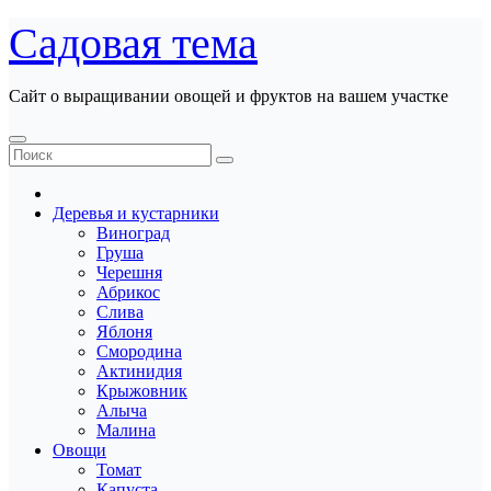
Перейти
Садовая тема
к
содержанию
Сайт о выращивании овощей и фруктов на вашем участке
Деревья и кустарники
Виноград
Груша
Черешня
Абрикос
Слива
Яблоня
Смородина
Актинидия
Крыжовник
Алыча
Малина
Овощи
Томат
Капуста