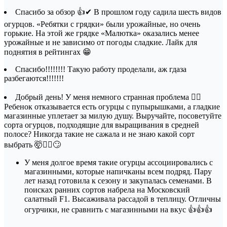
Спасибо за обзор 👍✔ В прошлом году садила шесть видов
огурцов. «Ребятки с грядки» были урожайные, но очень
горькие. На этой же грядке «Малютка» оказались менее
урожайные и не зависимо от погоды сладкие. Лайк для
поднятия в рейтингах 😁
Спасибо!!!!!!!! Такую работу проделали, аж гдаза
разбегаются!!!!!!!
Добрый день! У меня немного странная проблема 🤦‍♀️
Ребенок отказывается есть огурцы с пупырышками, а гладкие
магазинные уплетает за милую душу. Выручайте, посоветуйте
сорта огурцов, подходящие для выращивания в средней
полосе? Никогда такие не сажала и не знаю какой сорт
выбрать 🤯🙇‍♀️🙄
У меня долгое время такие огурцы ассоциировались с
магазинными, которые напичканы всем подряд. Пару
лет назад готовила к сезону и закупалась семенами. В
поисках ранних сортов набрела на Московский
салатный F1. Высаживала рассадой в теплицу. Отличны
огурчики, не сравнить с магазинными на вкус 👍👍👍