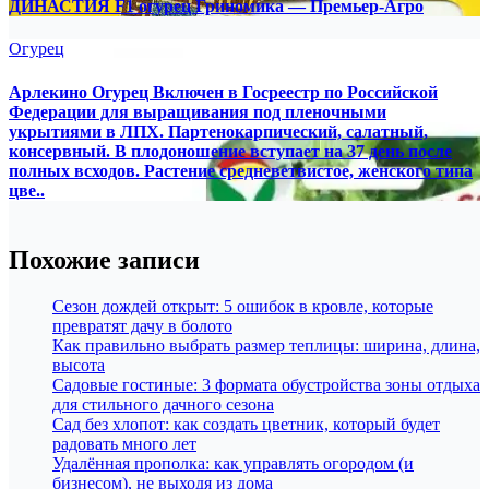
ДИНАСТИЯ F1 огурец Гриномика — Премьер-Агро
Огурец
Арлекино Огурец Включен в Госреестр по Российской
Федерации для выращивания под пленочными
укрытиями в ЛПХ. Партенокарпический, салатный,
консервный. В плодоношение вступает на 37 день после
полных всходов. Растение средневетвистое, женского типа
цве..
Похожие записи
Сезон дождей открыт: 5 ошибок в кровле, которые
превратят дачу в болото
Как правильно выбрать размер теплицы: ширина, длина,
высота
Садовые гостиные: 3 формата обустройства зоны отдыха
для стильного дачного сезона
Сад без хлопот: как создать цветник, который будет
радовать много лет
Удалённая прополка: как управлять огородом (и
бизнесом), не выходя из дома