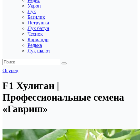
Редис
Укроп
Лук
Базилик
Петрушка
Лук батун
Чеснок
Кориандр
Редька
Лук шалот
Огурец
F1 Хулиган |
Профессиональные семена
«Гавриш»