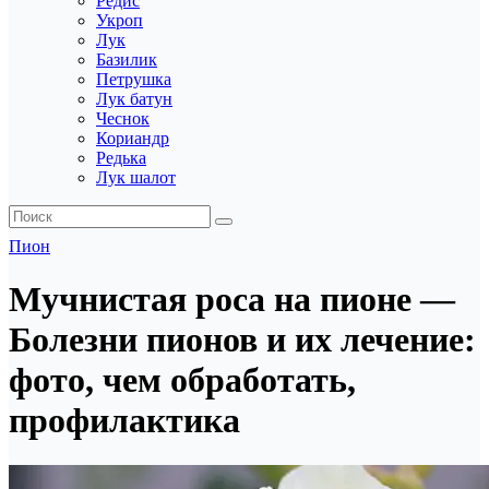
Редис
Укроп
Лук
Базилик
Петрушка
Лук батун
Чеснок
Кориандр
Редька
Лук шалот
Пион
Мучнистая роса на пионе —
Болезни пионов и их лечение:
фото, чем обработать,
профилактика