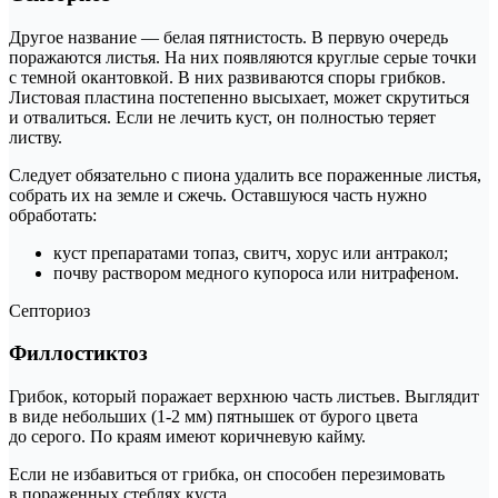
Другое название — белая пятнистость. В первую очередь
поражаются листья. На них появляются круглые серые точки
с темной окантовкой. В них развиваются споры грибков.
Листовая пластина постепенно высыхает, может скрутиться
и отвалиться. Если не лечить куст, он полностью теряет
листву.
Следует обязательно с пиона удалить все пораженные листья,
собрать их на земле и сжечь. Оставшуюся часть нужно
обработать:
куст препаратами топаз, свитч, хорус или антракол;
почву раствором медного купороса или нитрафеном.
Септориоз
Филлостиктоз
Грибок, который поражает верхнюю часть листьев. Выглядит
в виде небольших (1-2 мм) пятнышек от бурого цвета
до серого. По краям имеют коричневую кайму.
Если не избавиться от грибка, он способен перезимовать
в пораженных стеблях куста.