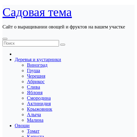
Перейти
Садовая тема
к
содержанию
Сайт о выращивании овощей и фруктов на вашем участке
Деревья и кустарники
Виноград
Груша
Черешня
Абрикос
Слива
Яблоня
Смородина
Актинидия
Крыжовник
Алыча
Малина
Овощи
Томат
Капуста