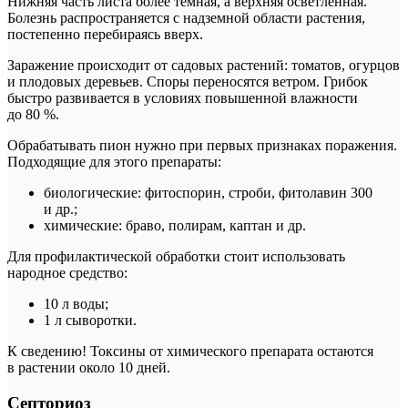
Нижняя часть листа более темная, а верхняя осветленная.
Болезнь распространяется с надземной области растения,
постепенно перебираясь вверх.
Заражение происходит от садовых растений: томатов, огурцов
и плодовых деревьев. Споры переносятся ветром. Грибок
быстро развивается в условиях повышенной влажности
до 80 %.
Обрабатывать пион нужно при первых признаках поражения.
Подходящие для этого препараты:
биологические: фитоспорин, строби, фитолавин 300
и др.;
химические: браво, полирам, каптан и др.
Для профилактической обработки стоит использовать
народное средство:
10 л воды;
1 л сыворотки.
К сведению! Токсины от химического препарата остаются
в растении около 10 дней.
Септориоз