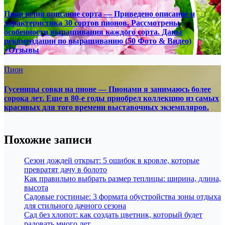
Пион юлия описание сорта — Приведено описание и
характеристика 30 сортов пионов. Рассмотрены
особенности выращивания каждого сорта. Даны
рекомендации по выращиванию (50 Фото & Видео)
+Отзывы
Пион
Гусеницы совки на пионе — Пионами я занимаюсь более
сорока лет. Еще в 80-е годы приобрел коллекцию из самых
красивых для того времени выставочных экземпляров.
Похожие записи
Сезон дождей открыт: 5 ошибок в кровле, которые
превратят дачу в болото
Как правильно выбрать размер теплицы: ширина, длина,
высота
Садовые гостиные: 3 формата обустройства зоны отдыха
для стильного дачного сезона
Сад без хлопот: как создать цветник, который будет
радовать много лет