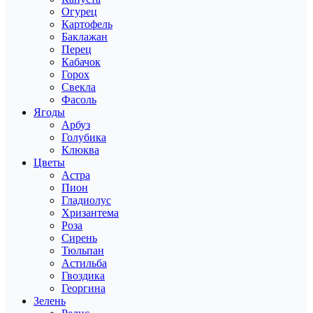
Огурец
Картофель
Баклажан
Перец
Кабачок
Горох
Свекла
Фасоль
Ягоды
Арбуз
Голубика
Клюква
Цветы
Астра
Пион
Гладиолус
Хризантема
Роза
Сирень
Тюльпан
Астильба
Гвоздика
Георгина
Зелень