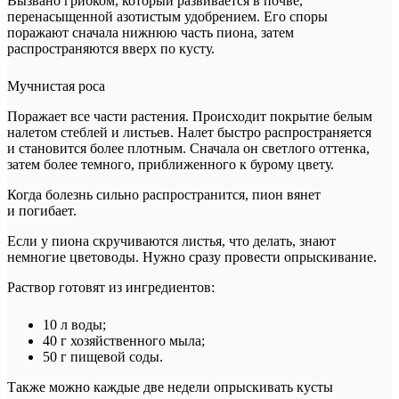
Вызвано грибком, который развивается в почве,
перенасыщенной азотистым удобрением. Его споры
поражают сначала нижнюю часть пиона, затем
распространяются вверх по кусту.
Мучнистая роса
Поражает все части растения. Происходит покрытие белым
налетом стеблей и листьев. Налет быстро распространяется
и становится более плотным. Сначала он светлого оттенка,
затем более темного, приближенного к бурому цвету.
Когда болезнь сильно распространится, пион вянет
и погибает.
Если у пиона скручиваются листья, что делать, знают
немногие цветоводы. Нужно сразу провести опрыскивание.
Раствор готовят из ингредиентов:
10 л воды;
40 г хозяйственного мыла;
50 г пищевой соды.
Также можно каждые две недели опрыскивать кусты