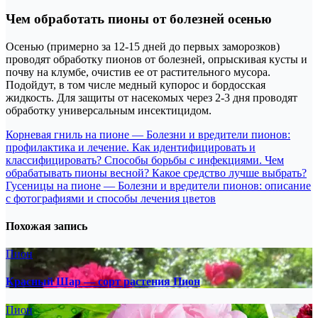
Чем обработать пионы от болезней осенью
Осенью (примерно за 12-15 дней до первых заморозков)
проводят обработку пионов от болезней, опрыскивая кусты и
почву на клумбе, очистив ее от растительного мусора.
Подойдут, в том числе медный купорос и бордосская
жидкость. Для защиты от насекомых через 2-3 дня проводят
обработку универсальным инсектицидом.
Навигация
Корневая гниль на пионе — Болезни и вредители пионов:
профилактика и лечение. Как идентифицировать и
по
классифицировать? Способы борьбы с инфекциями. Чем
записям
обрабатывать пионы весной? Какое средство лучше выбрать?
Гусеницы на пионе — Болезни и вредители пионов: описание
с фотографиями и способы лечения цветов
Похожая запись
Пион
Красный Шар — сорт растения Пион
Пион