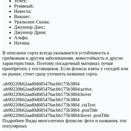
Успех;
Румяный;
Невеста;
Викинг;
Уральские Сказы;
Джуниор Данс;
Джуниор Дрим;
Альфа;
Наташа.
В описании сорта всегда указывается устойчивость к
грибковым и другим заболеваниям, зимостойкость и другие
характеристики. Поэтому посадочный материал лучше
приобретать у поставщиков. Если флоксы взяты у соседей или
на рынке, стоит сразу уточнить название сорта.
.ub90220b62aad0d685476acbb175b3804
.ub90220b62aad0d685476acbb175b3804:active,
.ub90220b62aad0d685476acbb175b3804:hover
.ub90220b62aad0d685476acbb175b3804
.ub90220b62aad0d685476acbb175b3804 .ctaText
.ub90220b62aad0d685476acbb175b3804 .postTitle
.ub90220b62aad0d685476acbb175b3804:hover .postTitle
Подробнее Виды многолетних флоксов: фото и названия, топ
популярных