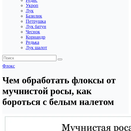
Редис
Укроп
Лук
Базилик
Петрушка
Лук батун
Чеснок
Кориандр
Редька
Лук шалот
Флокс
Чем обработать флоксы от
мучнистой росы, как
бороться с белым налетом