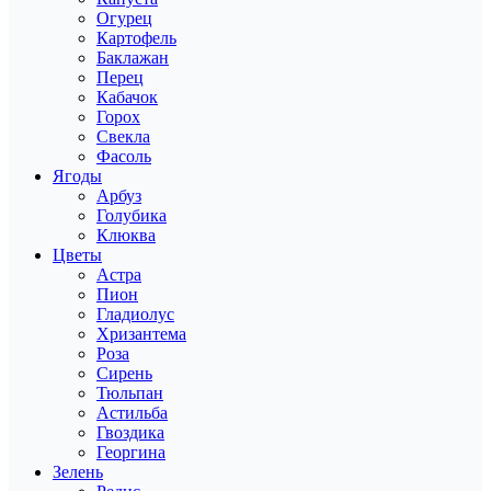
Огурец
Картофель
Баклажан
Перец
Кабачок
Горох
Свекла
Фасоль
Ягоды
Арбуз
Голубика
Клюква
Цветы
Астра
Пион
Гладиолус
Хризантема
Роза
Сирень
Тюльпан
Астильба
Гвоздика
Георгина
Зелень