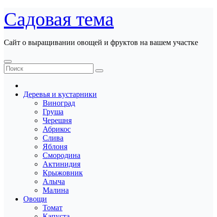
Перейти
Садовая тема
к
содержанию
Сайт о выращивании овощей и фруктов на вашем участке
Деревья и кустарники
Виноград
Груша
Черешня
Абрикос
Слива
Яблоня
Смородина
Актинидия
Крыжовник
Алыча
Малина
Овощи
Томат
Капуста