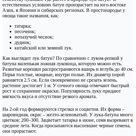
естественных условиях батун произрастает на юго-востоке
Азии, в Японии и сибирских регионах. В простонародье у
овоща такие названия, как:
татарка;
песочник;
непахучий чеснок;
дудник;
китайский или зимний лук.
Как выглядит лук батун? По сравнению с луком-репкой у
батуна маленькая ложная луковица, которую можно есть.
Развитые корешки распространяются вширь и вглубь до 40 см.
Перья толстые, мощные, внутри полые. Их диаметр порой
равняется 2.5 см. Если своевременно не срезать зелень,
растение достигает 1 м. У сочного овоща отмечают быстрый
рост и сохранение окраски. Популярность луку придают
мягкость вкуса и отсутствие резкого аромата.
На 2-ой год формируются стрелки и соцветия. Их форма –
шаровидная, окрас – желто-зеленоватый. У лука-батуна много
цветков: 200–300. Зацветает татарка в июне, семя вызревают в
средине лета. Когда просыпаются выспевшие черные семена,
они прорастают.