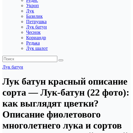
Редис
Укроп
Лук
Базилик
Петрушка
Лук батун
Чеснок
Кориандр
Редька
Лук шалот
Лук батун
Лук батун красный описание
сорта — Лук-батун (22 фото):
как выглядят цветки?
Описание фиолетового
многолетнего лука и сортов