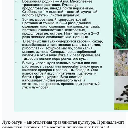
Лук-батун – многолетняя травянистая культура. Принадлежит
семейству луковых. Где растет в природе лук батун? В