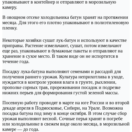
упаковывают в контейнер и отправляют в морозильную
камеру.
В овощном отсеке холодильника батун хранят на протяжении
месяца. Для этого его плотно упаковывают в полиэтиленовую
пленку.
Некоторые хозяйки сушат лук-батун и используют в качестве
приправы. Растение измельчают, сушат, потом измельчают
еще раз, упаковывают в бумажные пакеты и отправляют на
хранение в сухое место. В таком виде он не испортится в
течение года.
Посадку лука-батуна выполняют семенами и рассадой для
получения раннего урожая. Культура неприхотлива в уходе,
нуждается в контроле уровня влаги в грунте, рыхлении,
прополке сорных трав, прореживании посадок и подрезке
нижних перьев для формирования густой зеленой массы.
Посевную работу проводят в марте на юге России и во второй
декаде апреля в Подмосковье, Сибири, на Урале. Возможна
посадка батуна под зиму в конце октября. В этом случае сбор
урожая выполняют весной. Сочные перья хранят в погребе
или холодильнике в свежем виде около месяца, в морозильной
камере — до года.