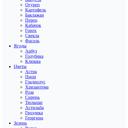
Огурец
Картофель
Баклажан
Перец
Кабачок
Горох
Свекла
Фасоль
Ягоды
Арбуз
Голубика
Клюква
Цветы
Астра
Пион
Гладиолус
Хризантема
Роза
Сирень
Тюльпан
Астильба
Гвоздика
Георгина
Зелень