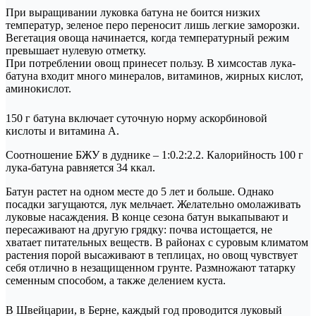
При выращивании луковка батуна не боится низких
температур, зеленое перо переносит лишь легкие заморозки.
Вегетация овоща начинается, когда температурный режим
превышает нулевую отметку.
При потреблении овощ принесет пользу. В химсостав лука-
батуна входит много минералов, витаминов, жирных кислот,
аминокислот.
150 г батуна включает суточную норму аскорбиновой
кислоты и витамина А.
Соотношение БЖУ в дуднике – 1:0.2:2.2. Калорийность 100 г
лука-батуна равняется 34 ккал.
Батун растет на одном месте до 5 лет и больше. Однако
посадки загущаются, лук мельчает. Желательно омолаживать
луковые насаждения. В конце сезона батун выкапывают и
пересаживают на другую грядку: почва истощается, не
хватает питательных веществ. В районах с суровым климатом
растения порой высаживают в теплицах, но овощ чувствует
себя отлично в незащищенном грунте. Размножают татарку
семенным способом, а также делением куста.
В Швейцарии, в Берне, каждый год проводится луковый