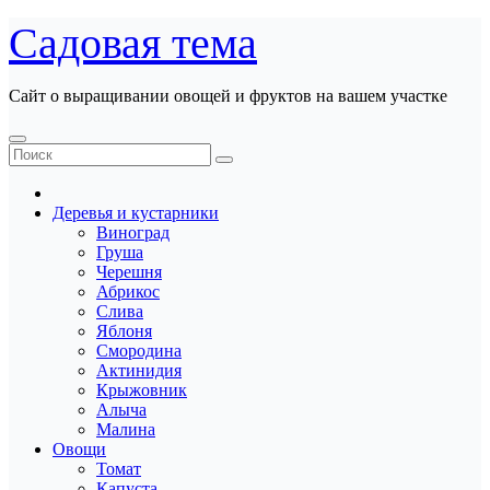
Перейти
Садовая тема
к
содержанию
Сайт о выращивании овощей и фруктов на вашем участке
Деревья и кустарники
Виноград
Груша
Черешня
Абрикос
Слива
Яблоня
Смородина
Актинидия
Крыжовник
Алыча
Малина
Овощи
Томат
Капуста