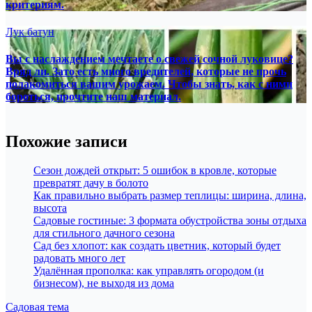
критериям.
Лук батун
Вы с наслаждением мечтаете о свежей сочной луковице?
Вряд ли. Зато есть много вредителей, которые не прочь
полакомиться вашим урожаем. Чтобы знать, как с ними
бороться, прочтите наш материал.
Похожие записи
Сезон дождей открыт: 5 ошибок в кровле, которые
превратят дачу в болото
Как правильно выбрать размер теплицы: ширина, длина,
высота
Садовые гостиные: 3 формата обустройства зоны отдыха
для стильного дачного сезона
Сад без хлопот: как создать цветник, который будет
радовать много лет
Удалённая прополка: как управлять огородом (и
бизнесом), не выходя из дома
Садовая тема