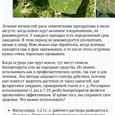
Лечение мучнистой росы химическими препаратами в июле-
августе, когда вовсю идут активное плодоношение, не
рекомендуется. У каждого препарат есть определенный срок
ожидания. В этом период не рекомендуется употреблять
овощи в пищу. Ими можно еще обработать, когда зеленцы
находятся еще в фазе завязывания, и то после этого огурчики
нужно очень тщательно промывать.
Когда огурцы уже прут вовсю, тут могут помочь
биопрепараты или же народные средства. Их можно
использовать как в профилактических целях, так уже и для
лечения. Эти методы широкого спектра действия, поэтому
они помогут защитить растения от таких напастей, как
фузариозное увядание, прикорневой гнили и т. д. Регулярное
использование (1 раз в 7-10 дней) биопрепаратов является
чрезвычайно эффективным. И кроме того, вы сохраните свое
здоровье. Что можно использовать?
Фитоспорин. 1-2 ст. л. рабочего раствора разводится в
10 л воды. Первое профилактические опрыскивание