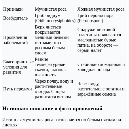
Признаки
Мучнистая роса
Ложная мучнистая роса
Гриб оидиум
Гриб пероноспора
Возбудитель
(Oidium erysiphoides)
(Peronospora)
Верх листьев
Снаружи листовой
покрывается
пластины появляются
Проявления
мелкими белыми
маслянистые бурые
заболеваний
пятнами, низ —
пятна, на обороте —
рыхлым белым
серый налёт
слоем
Резкие
Благоприятные
температурные
Стабильно дождливая и
условия для
скачки, высокая
холодная погода
развития
влажность
Через почву, воду и
Через воду,
растительные
Путь передачи
растительные остатки и
отходы. Споры
заражённые семена
разносятся ветром
Истинная: описание и фото проявлений
Истинная мучнистая роса распознается по белым пятнам на
листьях