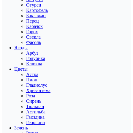
Огурец
Картофель
Баклажан
Перец
Кабачок
Горох
Свекла
Фасоль
Ягоды
Арбуз
Голубика
Клюква
Цветы
Астра
Пион
Гладиолус
Хризантема
Роза
Сирень
Тюльпан
Астильба
Гвоздика
Георгина
Зелень