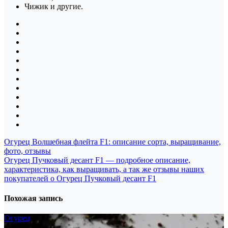
Чижик и другие.
Навигация
Огурец Волшебная флейта F1: описание сорта, выращивание,
фото, отзывы
по
Огурец Пучковый десант F1 — подробное описание,
записям
характеристика, как выращивать, а так же отзывы наших
покупателей о Огурец Пучковый десант F1
Похожая запись
Огурец