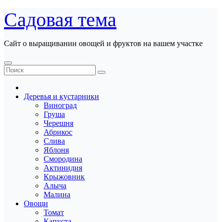
Перейти
Садовая тема
к
содержанию
Сайт о выращивании овощей и фруктов на вашем участке
Деревья и кустарники
Виноград
Груша
Черешня
Абрикос
Слива
Яблоня
Смородина
Актинидия
Крыжовник
Алыча
Малина
Овощи
Томат
Капуста