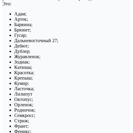
Это:
Адам;
Артек;
Барвина;
Брюнет;
Гусар;
Дальневосточный 27;
Дебют;
Дублер;
Журавленок;
Зодиак;
Катюша;
Красотка;
Крепыш;
Кумир;
Ласточка;
Лилипут
Октопус;
Орленок;
Родничок;
Семкросс;
Стриж;
Франт;
Феникс;