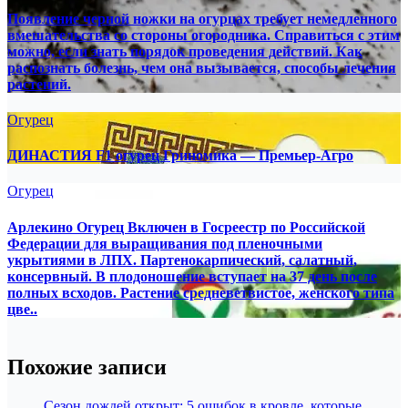
Появление черной ножки на огурцах требует немедленного
вмешательства со стороны огородника. Справиться с этим
можно, если знать порядок проведения действий. Как
распознать болезнь, чем она вызывается, способы лечения
растений.
Огурец
ДИНАСТИЯ F1 огурец Гриномика — Премьер-Агро
Огурец
Арлекино Огурец Включен в Госреестр по Российской
Федерации для выращивания под пленочными
укрытиями в ЛПХ. Партенокарпический, салатный,
консервный. В плодоношение вступает на 37 день после
полных всходов. Растение средневетвистое, женского типа
цве..
Похожие записи
Сезон дождей открыт: 5 ошибок в кровле, которые