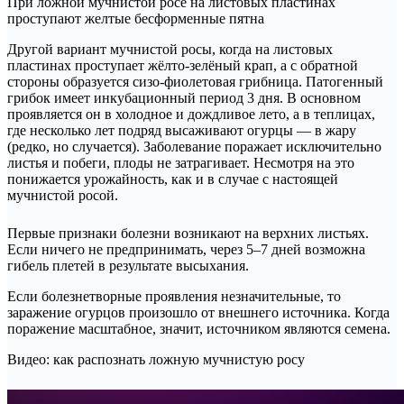
При ложной мучнистой росе на листовых пластинах
проступают желтые бесформенные пятна
Другой вариант мучнистой росы, когда на листовых
пластинах проступает жёлто-зелёный крап, а с обратной
стороны образуется сизо-фиолетовая грибница. Патогенный
грибок имеет инкубационный период 3 дня. В основном
проявляется он в холодное и дождливое лето, а в теплицах,
где несколько лет подряд высаживают огурцы — в жару
(редко, но случается). Заболевание поражает исключительно
листья и побеги, плоды не затрагивает. Несмотря на это
понижается урожайность, как и в случае с настоящей
мучнистой росой.
Первые признаки болезни возникают на верхних листьях.
Если ничего не предпринимать, через 5–7 дней возможна
гибель плетей в результате высыхания.
Если болезнетворные проявления незначительные, то
заражение огурцов произошло от внешнего источника. Когда
поражение масштабное, значит, источником являются семена.
Видео: как распознать ложную мучнистую росу