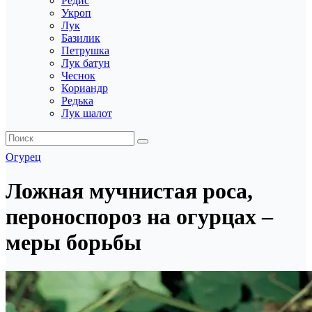
Редис
Укроп
Лук
Базилик
Петрушка
Лук батун
Чеснок
Кориандр
Редька
Лук шалот
Огурец
Ложная мучнистая роса,
пероноспороз на огурцах –
меры борьбы