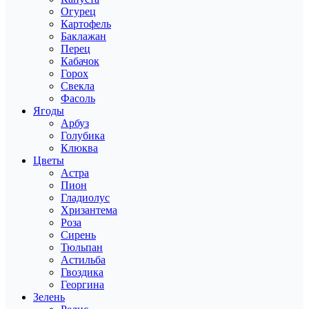
Огурец
Картофель
Баклажан
Перец
Кабачок
Горох
Свекла
Фасоль
Ягоды
Арбуз
Голубика
Клюква
Цветы
Астра
Пион
Гладиолус
Хризантема
Роза
Сирень
Тюльпан
Астильба
Гвоздика
Георгина
Зелень