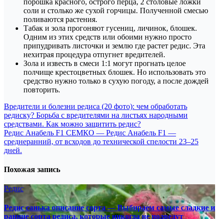
порошка красного, острого перца, 2 столовые ложки
соли и столько же сухой горчицы. Полученной смесью
поливаются растения.
Табак и зола прогоняют гусениц, личинок, блошек.
Одним из этих средств или обоими нужно просто
припудривать листочки и землю где растет редис. Эта
нехитрая процедура отпугнет вредителей.
Зола и известь в смеси 1:1 могут прогнать целое
полчище крестоцветных блошек. Но использовать это
средство нужно только в сухую погоду, а после дождей
повторить.
Навигация
Вредители и болезни редиса (20 фото): чем обработать
редиску? Борьба с вредителями на листьях народными
по
средствами. Как можно защитить редис?
записям
Редис Анабель F1 СЕМКО — Редис Анабель F1 —
среднеранний, от всходов до технической спелости 23–25
дней.
Похожая запись
Редис
Редис санька описание сорта — Выбираем самые сладкие и
ранние сорта редиса, которые никогда не подведут