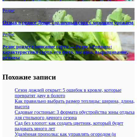
Редис
Отзыв о редисе Денис | отличный сорт с хорошим урожаем
Редис
Редис рондеел описание сорта — Редис «Рондар»:
характеристики сорта, его фото, посадка, выращивание,
отзывы
Похожие записи
Сезон дождей открыт: 5 ошибок в кровле, которые
превратят дачу в болото
Как правильно выбрать размер теплицы: ширина, длина,
высота
Садовые гостиные: 3 формата обустройства зоны отдыха
для стильного дачного сезона
Сад без хлопот: как создать цветник, который будет
радовать много лет
Удалённая прополка: как управлять огородом (и