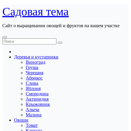
Перейти
Садовая тема
к
содержанию
Сайт о выращивании овощей и фруктов на вашем участке
Деревья и кустарники
Виноград
Груша
Черешня
Абрикос
Слива
Яблоня
Смородина
Актинидия
Крыжовник
Алыча
Малина
Овощи
Томат
Капуста