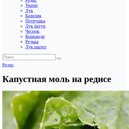
Редис
Укроп
Лук
Базилик
Петрушка
Лук батун
Чеснок
Кориандр
Редька
Лук шалот
Редис
Капустная моль на редисе