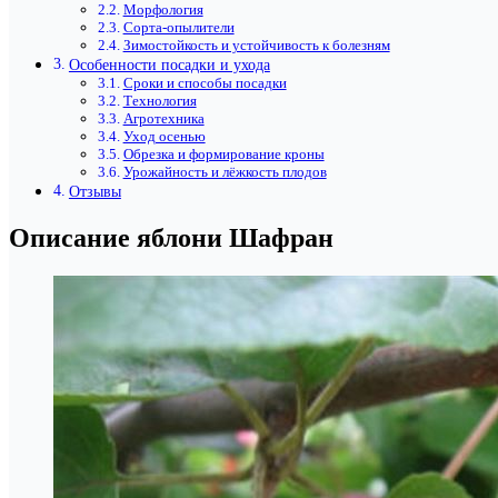
Морфология
Сорта-опылители
Зимостойкость и устойчивость к болезням
Особенности посадки и ухода
Сроки и способы посадки
Технология
Агротехника
Уход осенью
Обрезка и формирование кроны
Урожайность и лёжкость плодов
Отзывы
Описание яблони Шафран