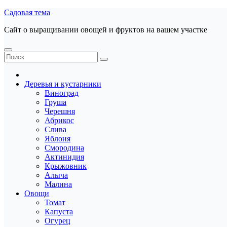
Перейти
Садовая тема
к
Сайт о выращивании овощей и фруктов на вашем участке
содержанию
Деревья и кустарники
Виноград
Груша
Черешня
Абрикос
Слива
Яблоня
Смородина
Актинидия
Крыжовник
Алыча
Малина
Овощи
Томат
Капуста
Огурец