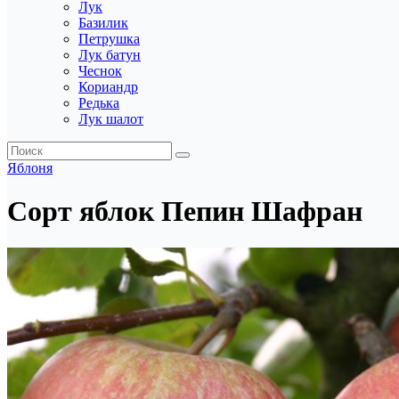
Лук
Базилик
Петрушка
Лук батун
Чеснок
Кориандр
Редька
Лук шалот
Яблоня
Сорт яблок Пепин Шафран