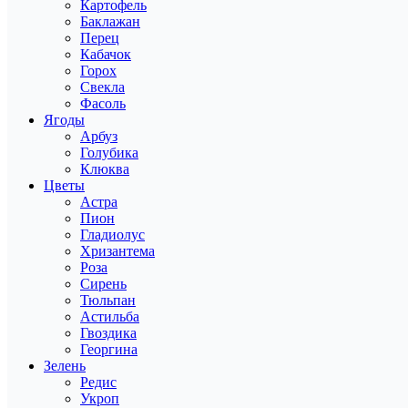
Картофель
Баклажан
Перец
Кабачок
Горох
Свекла
Фасоль
Ягоды
Арбуз
Голубика
Клюква
Цветы
Астра
Пион
Гладиолус
Хризантема
Роза
Сирень
Тюльпан
Астильба
Гвоздика
Георгина
Зелень
Редис
Укроп