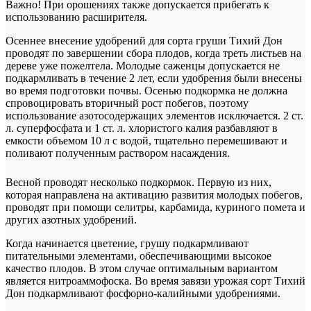
Важно! При орошениях также допускается прибегать к
использованию расширителя.
Осеннее внесение удобрений для сорта груши Тихий Дон
проводят по завершении сбора плодов, когда треть листьев на
дереве уже пожелтела. Молодые саженцы допускается не
подкармливать в течение 2 лет, если удобрения были внесены
во время подготовки почвы. Осенью подкормка не должна
спровоцировать вторичный рост побегов, поэтому
использование азотосодержащих элементов исключается. 2 ст.
л. суперфосфата и 1 ст. л. хлористого калия разбавляют в
емкости объемом 10 л с водой, тщательно перемешивают и
поливают полученным раствором насаждения.
Весной проводят несколько подкормок. Первую из них,
которая направлена на активацию развития молодых побегов,
проводят при помощи селитры, карбамида, куриного помета и
других азотных удобрений.
Когда начинается цветение, грушу подкармливают
питательными элементами, обеспечивающими высокое
качество плодов. В этом случае оптимальным вариантом
является нитроаммофоска. Во время завязи урожая сорт Тихий
Дон подкармливают фосфорно-калийными удобрениями.