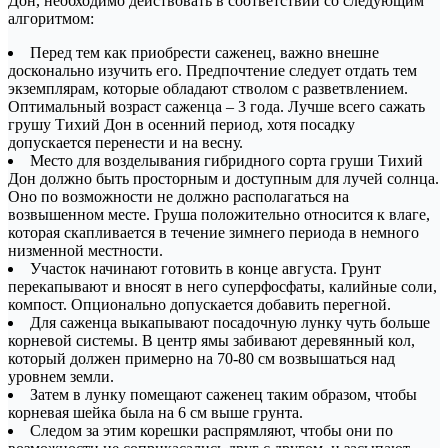
Дон, необходимо действовать в соответствии со следующим
алгоритмом:
Перед тем как приобрести саженец, важно внешне
досконально изучить его. Предпочтение следует отдать тем
экземплярам, которые обладают стволом с разветвлением.
Оптимальный возраст саженца – 3 года. Лучше всего сажать
грушу Тихий Дон в осенний период, хотя посадку
допускается перенести и на весну.
Место для возделывания гибридного сорта груши Тихий
Дон должно быть просторным и доступным для лучей солнца.
Оно по возможности не должно располагаться на
возвышенном месте. Груша положительно относится к влаге,
которая скапливается в течение зимнего периода в немного
низменной местности.
Участок начинают готовить в конце августа. Грунт
перекапывают и вносят в него суперфосфаты, калийные соли,
компост. Опционально допускается добавить перегной.
Для саженца выкапывают посадочную лунку чуть больше
корневой системы. В центр ямы забивают деревянный кол,
который должен примерно на 70-80 см возвышаться над
уровнем земли.
Затем в лунку помещают саженец таким образом, чтобы
корневая шейка была на 6 см выше грунта.
Следом за этим корешки распрямляют, чтобы они по