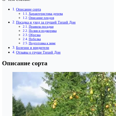
Описание сорта
Характеристика дерева
Описание плодов
Посадка и уход за грушей Тихий Дон
Правила посадки
Полив и подкормка
Обрезка
Побелка
Подготовка к зиме
Болезни и вредители
Отзывы о груше Тихий Дон
Описание сорта