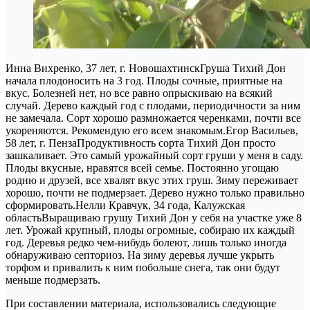
Инна Вихренко, 37 лет, г. НовошахтинскГруша Тихий Дон
начала плодоносить на 3 год. Плоды сочные, приятные на
вкус. Болезней нет, но все равно опрыскиваю на всякий
случай. Дерево каждый год с плодами, периодичности за ним
не замечала. Сорт хорошо размножается черенками, почти все
укореняются. Рекомендую его всем знакомым.Егор Васильев,
58 лет, г. ПензаПродуктивность сорта Тихий Дон просто
зашкаливает. Это самый урожайный сорт груши у меня в саду.
Плоды вкусные, нравятся всей семье. Постоянно угощаю
родню и друзей, все хвалят вкус этих груш. Зиму переживает
хорошо, почти не подмерзает. Дерево нужно только правильно
сформировать.Нелли Кравчук, 34 года, Калужская
областьВыращиваю грушу Тихий Дон у себя на участке уже 8
лет. Урожай крупный, плоды огромные, собираю их каждый
год. Деревья редко чем-нибудь болеют, лишь только иногда
обнаруживаю септориоз. На зиму деревья лучше укрыть
торфом и привалить к ним побольше снега, так они будут
меньше подмерзать.
При составлении материала, использовались следующие