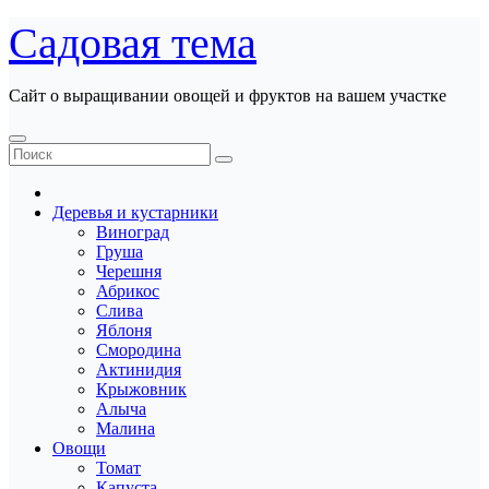
Перейти
Садовая тема
к
содержанию
Сайт о выращивании овощей и фруктов на вашем участке
Деревья и кустарники
Виноград
Груша
Черешня
Абрикос
Слива
Яблоня
Смородина
Актинидия
Крыжовник
Алыча
Малина
Овощи
Томат
Капуста