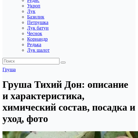
Редис
Укроп
Лук
Базилик
Петрушка
Лук батун
Чеснок
Кориандр
Редька
Лук шалот
Груша
Груша Тихий Дон: описание
и характеристика,
химический состав, посадка и
уход, фото