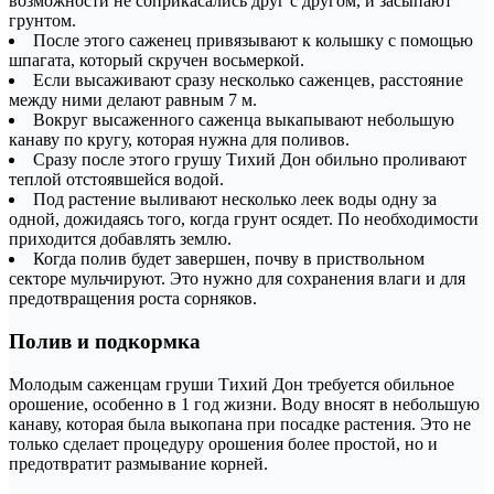
возможности не соприкасались друг с другом, и засыпают
грунтом.
После этого саженец привязывают к колышку с помощью
шпагата, который скручен восьмеркой.
Если высаживают сразу несколько саженцев, расстояние
между ними делают равным 7 м.
Вокруг высаженного саженца выкапывают небольшую
канаву по кругу, которая нужна для поливов.
Сразу после этого грушу Тихий Дон обильно проливают
теплой отстоявшейся водой.
Под растение выливают несколько леек воды одну за
одной, дожидаясь того, когда грунт осядет. По необходимости
приходится добавлять землю.
Когда полив будет завершен, почву в приствольном
секторе мульчируют. Это нужно для сохранения влаги и для
предотвращения роста сорняков.
Полив и подкормка
Молодым саженцам груши Тихий Дон требуется обильное
орошение, особенно в 1 год жизни. Воду вносят в небольшую
канаву, которая была выкопана при посадке растения. Это не
только сделает процедуру орошения более простой, но и
предотвратит размывание корней.