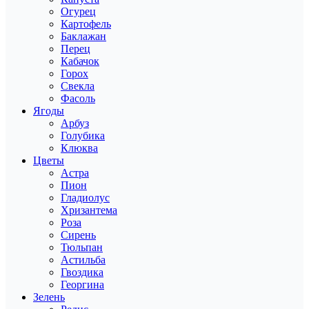
Огурец
Картофель
Баклажан
Перец
Кабачок
Горох
Свекла
Фасоль
Ягоды
Арбуз
Голубика
Клюква
Цветы
Астра
Пион
Гладиолус
Хризантема
Роза
Сирень
Тюльпан
Астильба
Гвоздика
Георгина
Зелень