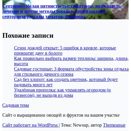
Септориоз (белая пятнистость): симптомы, возбудитель,
лечение и другие методы борьбы, профилактика
септориоза рассады томатов, пшеницы
Похожие записи
Сезон дождей открыт: 5 ошибок в кровле, которые
превратят дачу в болото
Как правильно выбрать размер теплицы: ширина, длина,
высота
Садовые гостиные: 3 формата обустройства зоны отдыха
для стильного дачного сезона
Сад без хлопот: как создать цветник, который будет
радовать много лет
Удалённая прополка: как управлять огородом (и
бизнесом), не выходя из дома
Садовая тема
Сайт о выращивании овощей и фруктов на вашем участке
Сайт работает на WordPress
|
Тема: Newsup, автор
Themeansar