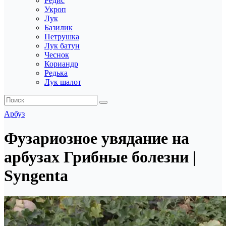
Редис
Укроп
Лук
Базилик
Петрушка
Лук батун
Чеснок
Кориандр
Редька
Лук шалот
Арбуз
Фузариозное увядание на
арбузах Грибные болезни |
Syngenta