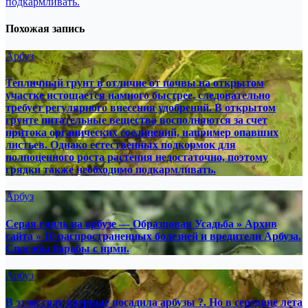
подкармливать.
Похожая запись
Арбуз
Тепличный грунт в отличие от почвы на открытом
участке истощается намного быстрее, следовательно
требует регулярного внесения удобрений. В открытом
грунте питательные вещества восполняются за счет
притока органических соединений, например опавших
листьев. Однако естественных подкормок для
полноценного роста растения недостаточно, поэтому
грядки также необходимо подкармливать.
Арбуз
Серая гниль на арбузе — Образцовая Усадьба » Архив
сайта » 10 распространенных болезней и вредители Арбуза.
Способы борьбы с ними.
Арбуз
В этом году впервые посадила арбузы ?. Но в середине лета