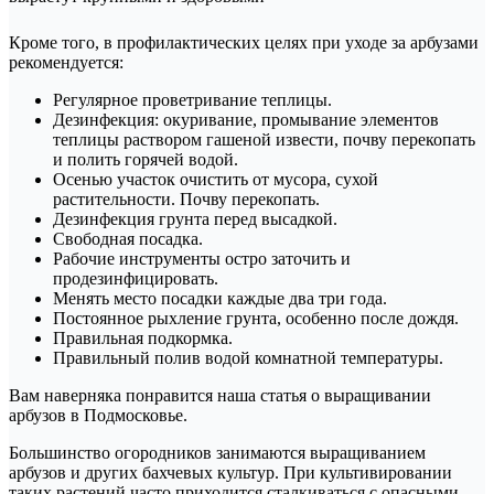
Кроме того, в профилактических целях при уходе за арбузами
рекомендуется:
Регулярное проветривание теплицы.
Дезинфекция: окуривание, промывание элементов
теплицы раствором гашеной извести, почву перекопать
и полить горячей водой.
Осенью участок очистить от мусора, сухой
растительности. Почву перекопать.
Дезинфекция грунта перед высадкой.
Свободная посадка.
Рабочие инструменты остро заточить и
продезинфицировать.
Менять место посадки каждые два три года.
Постоянное рыхление грунта, особенно после дождя.
Правильная подкормка.
Правильный полив водой комнатной температуры.
Вам наверняка понравится наша статья о выращивании
арбузов в Подмосковье.
Большинство огородников занимаются выращиванием
арбузов и других бахчевых культур. При культивировании
таких растений часто приходится сталкиваться с опасными