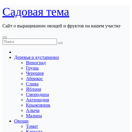
Перейти
Садовая тема
к
содержанию
Сайт о выращивании овощей и фруктов на вашем участке
Деревья и кустарники
Виноград
Груша
Черешня
Абрикос
Слива
Яблоня
Смородина
Актинидия
Крыжовник
Алыча
Малина
Овощи
Томат
Капуста