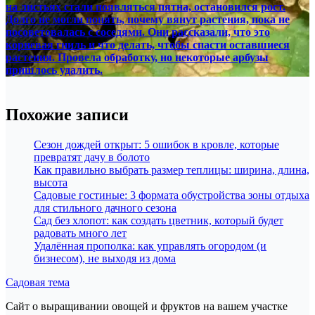
на листьях стали появляться пятна, остановился рост.
Долго не могли понять, почему вянут растения, пока не
посоветовалась с соседями. Они рассказали, что это
корневая гниль и что делать, чтобы спасти оставшиеся
растения. Провела обработку, но некоторые арбузы
пришлось удалить.
Похожие записи
Сезон дождей открыт: 5 ошибок в кровле, которые
превратят дачу в болото
Как правильно выбрать размер теплицы: ширина, длина,
высота
Садовые гостиные: 3 формата обустройства зоны отдыха
для стильного дачного сезона
Сад без хлопот: как создать цветник, который будет
радовать много лет
Удалённая прополка: как управлять огородом (и
бизнесом), не выходя из дома
Садовая тема
Сайт о выращивании овощей и фруктов на вашем участке