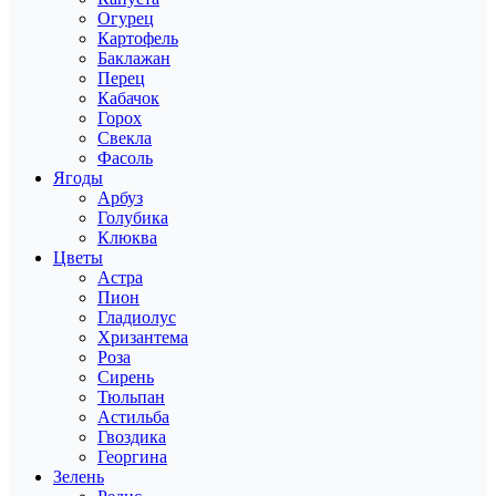
Огурец
Картофель
Баклажан
Перец
Кабачок
Горох
Свекла
Фасоль
Ягоды
Арбуз
Голубика
Клюква
Цветы
Астра
Пион
Гладиолус
Хризантема
Роза
Сирень
Тюльпан
Астильба
Гвоздика
Георгина
Зелень