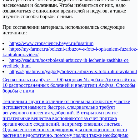
насекомыми и болезнями. Чтобы избавиться от них, надо
ознакомиться с описанием вредителей и недугов, а также
изучить способы борьбы с ними.
При составлении материала, использовались следующие
источники:
https://www.cropscience.bayer.ru/fusarium
https://my-farmer.ru/bolezni-arbuzov-s-foto-i-opisaniem-fuzarioz-
i-antraknoz-video/
https://vsadu.ru/post/bolezni-arbuzov-ih-lechenie-zashhita-ot-
vreditelej.html
https://spnature.ru/yagody/bolezni-arbuzov-s-foto-i-ih-pravilami-l
Навигация
Серая гниль на арбузе — Образцовая Усадьба » Архив сайта »
10 распространенных болезней и вредители Арбуза. Способы
по
борьбы с ними.
записям
Тепличный грунт в отличие от почвы на открытом участке
истощается намного быстрее, следовательно требует
регулярного внесения удобрений. В открытом грунте
питательные вещества восполняются за счет притока
органических соединений, например опавших листьев.
Однако естественных подкормок для полноценного роста
растения недостаточно, поэтому грядки также необходимо