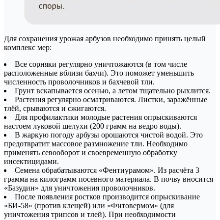
Для сохранения урожая арбузов необходимо принять целый
комплекс мер:
Все сорняки регулярно уничтожаются (в том числе
расположенные вблизи бахчи). Это поможет уменьшить
численность проволочников и бахчевой тли.
Грунт вскапывается осенью, а летом тщательно рыхлится.
Растения регулярно осматриваются. Листки, заражённые
тлёй, срываются и сжигаются.
Для профилактики молодые растения опрыскиваются
настоем луковой шелухи (200 грамм на ведро воды).
В жаркую погоду арбузы орошаются чистой водой. Это
предотвратит массовое размножение тли. Необходимо
применять севооборот и своевременную обработку
инсектицидами.
Семена обрабатываются «Фентиурамом». Из расчёта 3
грамма на килограмм посевного материала. В почву вносится
«Базудин» для уничтожения проволочников.
После появления ростков производится опрыскивание
«БИ-58» (против клещей) или «Фитовермом» (для
уничтожения трипсов и тлей). При необходимости