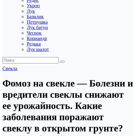
Редис
Укроп
Лук
Базилик
Петрушка
Лук батун
Чеснок
Кориандр
Редька
Лук шалот
Свекла
Фомоз на свекле — Болезни и
вредители свеклы снижают
ее урожайность. Какие
заболевания поражают
свеклу в открытом грунте?