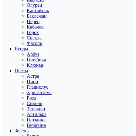
Огурец
Картофель
Баклажан
Перец
Кабачок
Горох
Свекла
Фасоль
Ягоды
Арбуз
Голубика
Клюква
Цветы
Астра
Пион
Гладиолус
Хризантема
Роза
Сирень
Тюльпан
Астильба
Гвоздика
Георгина
Зелень