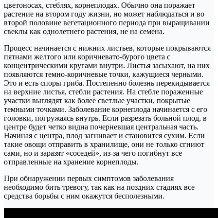
цветоносах, стеблях, корнеплодах. Обычно она поражает
растение на втором году жизни, но может наблюдаться и во
второй половине вегетационного периода при выращивании
свеклы как однолетнего растения, не на семена.
Процесс начинается с нижних листьев, которые покрываются
пятнами желтого или коричневато-бурого цвета с
концентрическими кругами внутри. Листья засыхают, на них
появляются темно-коричневые точки, кажущиеся черными.
Это и есть споры гриба. Постепенно болезнь перекидывается
на верхние листья, стебли растения. На стебле пораженные
участки выглядят как более светлые участки, покрытые
темными точками. Заболевание корнеплода начинается с его
головки, погружаясь внутрь. Если разрезать больной плод, в
центре будет четко видна почерневшая центральная часть.
Начиная с центра, плод загнивает и становится сухим. Если
такие овощи отправить в хранилище, они не только сгниют
сами, но и заразят «соседей», из-за чего погибнут все
отправленные на хранение корнеплоды.
При обнаружении первых симптомов заболевания
необходимо бить тревогу, так как на поздних стадиях все
средства борьбы с ним окажутся бесполезными.