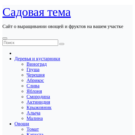
Перейти
Садовая тема
к
содержанию
Сайт о выращивании овощей и фруктов на вашем участке
Деревья и кустарники
Виноград
Груша
Черешня
Абрикос
Слива
Яблоня
Смородина
Актинидия
Крыжовник
Алыча
Малина
Овощи
Томат
Капуста