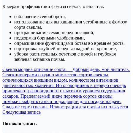
К мерам профилактики фомоза свеклы относятся:
соблюдение севооборота,
использование для выращивания устойчивые к фомозу
сорта свеклы,
протравливание семян перед посадкой,
подкормка борными удобрениями,
опрыскивание фунгицидами ботвы во время её роста,
сортировка клубней перед закладкой на хранение,
уборка растительных остатков с полей и глубокая
зяблевая вспашка почвы.
Навигация
Свекла модана описание сорта — Добрый день, мой читатель.
Селекционерами создано множество сортов свеклы,
по
отличающихся внешним видом, количеством витаминов,
записям
длительностью хранения. Но огородников в первую очередь
привлекают разновидности с высоким уровнем содержания
сахаров. Предлагаемый ниже перечень сортов свеклы
поможет выбрать самый подходящий для посадки на даче.
Сладкие сорта свеклы. Иллюстрация для статьи используется
Следующая запись
Похожая запись