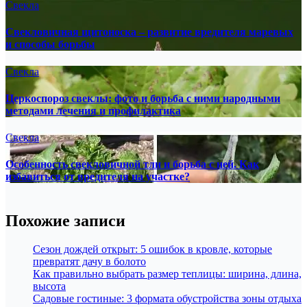
Свекла
Свекловичная щитоноска – развитие вредителя маревых
и способы борьбы
Свекла
Церкоспороз свеклы: фото и борьба с ними народными
методами лечения и профилактика
Свекла
Особенность свекловичной тли и борьба с ней. Как
избавиться от вредителя на участке?
Похожие записи
Сезон дождей открыт: 5 ошибок в кровле, которые
превратят дачу в болото
Как правильно выбрать размер теплицы: ширина, длина,
высота
Садовые гостиные: 3 формата обустройства зоны отдыха