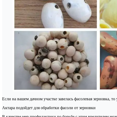
Если на вашем дачном участке завелась фасолевая зерновка, то
Актара подойдет для обработки фасоли от зерновки
В качестве мер профилактики по борьбе с этим вредителем мо