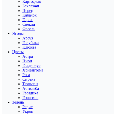
Картофель
Баклажан
Перец
Кабачок
Горох
Свекла
Фасоль
Ягоды
Арбуз
Голубика
Клюква
Цветы
Астра
Пион
Гладиолус
Хризантема
Роза
Сирень
Тюльпан
Астильба
Гвоздика
Георгина
Зелень
Редис
Укроп