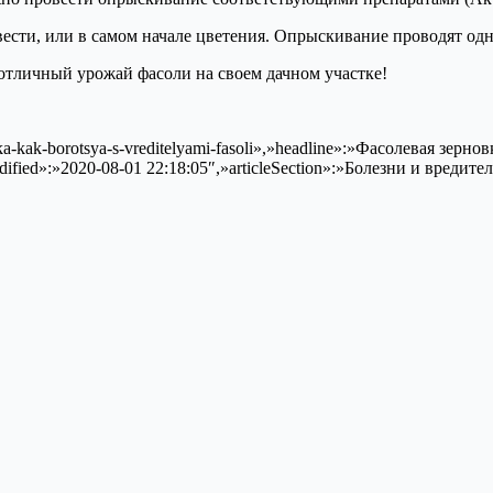
вести, или в самом начале цветения. Опрыскивание проводят од
отличный урожай фасоли на своем дачном участке!
rnovka-kak-borotsya-s-vreditelyami-fasoli»,»headline»:»Фасолевая зер
ified»:»2020-08-01 22:18:05″,»articleSection»:»Болезни и вредител