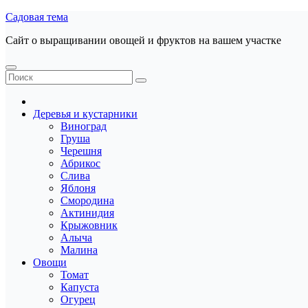
Перейти
Садовая тема
к
Сайт о выращивании овощей и фруктов на вашем участке
содержанию
Деревья и кустарники
Виноград
Груша
Черешня
Абрикос
Слива
Яблоня
Смородина
Актинидия
Крыжовник
Алыча
Малина
Овощи
Томат
Капуста
Огурец