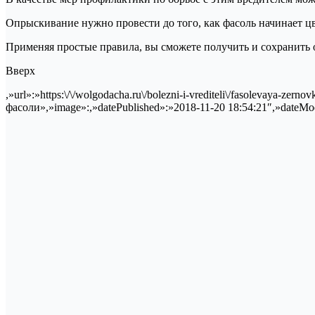
Опрыскивание нужно провести до того, как фасоль начинает ц
Применяя простые правила, вы сможете получить и сохранить 
Вверх
,»url»:»https:\/\/wolgodacha.ru\/bolezni-i-vrediteli\/fasolevaya-ze
фасоли»,»image»:,»datePublished»:»2018-11-20 18:54:21″,»dateMod