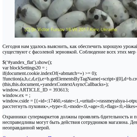
Сегодня нам удалось выяснить, как обеспечить хорошую урожа
существуют с фасолевой зерновкой. Соблюдение всех этих мер
$(‘#yandex_flat’).show();
var blockSettings20 = ;
if(document.cookie.indexOf(«abmatch=») >= 0);
!function(a,b,c,d,e)),e=b.getElementsByTagName(«script»)[0],d=b.cre
(this,this.document,»yandexContextAsyncCallbacks»);
window.ARTICLE_ID = 393613;
window.ex = ;
window.cside = [{«id»:17460,»state»:1,»uritail»:»rassmeyalsya-i-
расстегнуть пуховик»,»type»:0,»mode»:0,»age»:0,»flags»:0,»likes
Охранники супермаркетов должны проявлять бдительность и под
несправедливы могут быть действия сотрудников магазина. Де
неоправданной мерой.