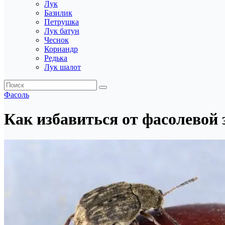
Лук
Базилик
Петрушка
Лук батун
Чеснок
Кориандр
Редька
Лук шалот
Фасоль
Как избавиться от фасолевой 