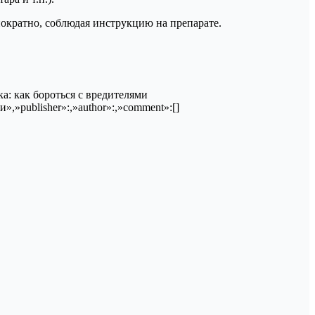
нократно, соблюдая инструкцию на препарате.
новка: как бороться с вредителями
и»,»publisher»:,»author»:,»comment»:[]