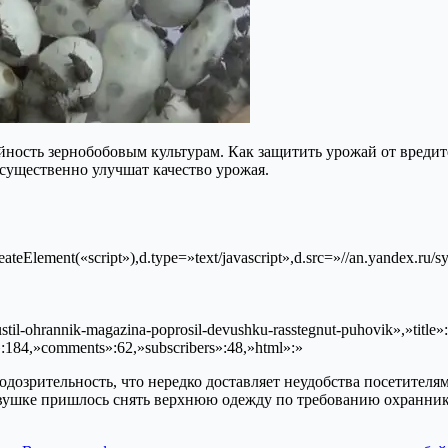
йность зернобобовым культурам. Как защитить урожай от вредит
 существенно улучшат качество урожая.
ateElement(«script»),d.type=»text/javascript»,d.src=»//an.yandex.ru/sy
otpustil-ohrannik-magazina-poprosil-devushku-rasstegnut-puhovik»,»
»:184,»comments»:62,»subscribers»:48,»html»:»
озрительность, что нередко доставляет неудобства посетителям.
вушке пришлось снять верхнюю одежду по требованию охранника