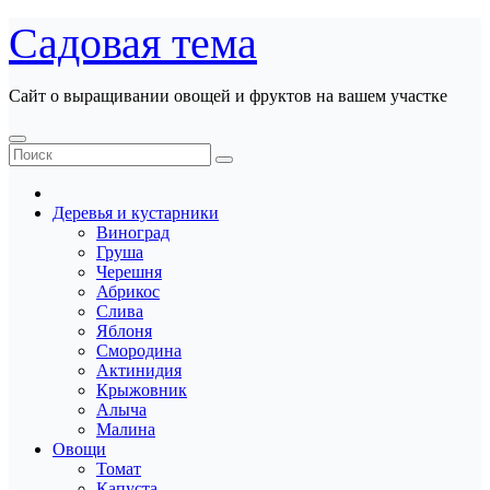
Перейти
Садовая тема
к
содержанию
Сайт о выращивании овощей и фруктов на вашем участке
Деревья и кустарники
Виноград
Груша
Черешня
Абрикос
Слива
Яблоня
Смородина
Актинидия
Крыжовник
Алыча
Малина
Овощи
Томат
Капуста