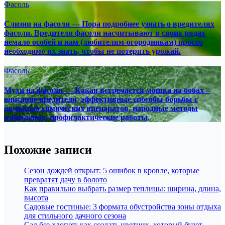
Фасоль
Слизни на фасоли — Пора подробнее узнать о вредителях
фасоли. Вредители фасоли насчитывают в своих рядах
немало особей и нам (любителям-огородникам) просто
необходимо их знать, чтобы не потерять урожай.
Фасоль
Мухи на фасоли — Какая встречается мошка на бобах –
описание вредителя, эффективные способы борьбы с
помощью химических препаратов, народные методы
избавления, профилактические работы.
Похожие записи
Сезон дождей открыт: 5 ошибок в кровле, которые
превратят дачу в болото
Как правильно выбрать размер теплицы: ширина, длина,
высота
Садовые гостиные: 3 формата обустройства зоны отдыха
для стильного дачного сезона
Сад без хлопот: как создать цветник, который будет