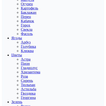
Огурец
Картофель
Баклажан
Перец
Кабачок
Горох
Свекла
Фасоль
Ягоды
Арбуз
Голубика
Клюква
Цветы
Астра
Пион
Гладиолус
Хризантема
Роза
Сирень
Тюльпан
Астильба
Гвоздика
Георгина
Зелень