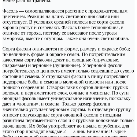
менее распространены.
Фасоль — самоопыляющееся растение с продолжительным
цветением. Реакция на длину светового дня слабая или
отсутствует. В условиях средней полосы все сорта фасоли
хорошо растут и созревают. Фасоль более теплолюбива, в
отличие от гороха, поэтому ее высевают после угрозы
заморозка, вместе с огурцом. Также она очень светолюбива.
Сорта фасоли отличаются по форме, размеру и окраске боба;
по величине. форме и окраске семян. По потребительским
качествам сорта фасоли делят на овощные (стручковые,
спаржевые) и зерновые (лущильные). У зерновой фасоли
потребительскую ценность имеют только созревшие до сухого
состояния семена. У стручковой фасоли в пищу потребляют
недозрелые бобы и семена в молочной спелости или после
полного созревания. Створки таких сортов лишены грубых
волокон и пергаментного слоя, сочные и мясистые. По сути
овощная фасоль имеет универсальное назначение, поскольку
дает и «лопатки», и семена. Только размер фасолин
значительно уступает зерновым сортам. В отдельную группу
относят полусахарные сорта овощной фасоли с поздним
развитием пергаментного слоя и с грубыми волокнами только
вдоль швов. Их бобы употребляют до начала огрубения, для
этого сбор проводят каждые 2 — 3 дня. Внимание! Сырые
бобы в молочной спелости содержат токсические вещества —