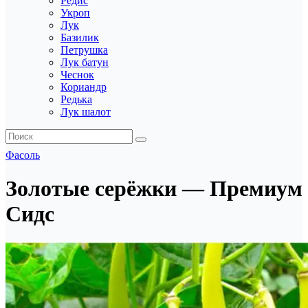
Редис
Укроп
Лук
Базилик
Петрушка
Лук батун
Чеснок
Кориандр
Редька
Лук шалот
Фасоль
Золотые серёжки — Премиум
Сидс