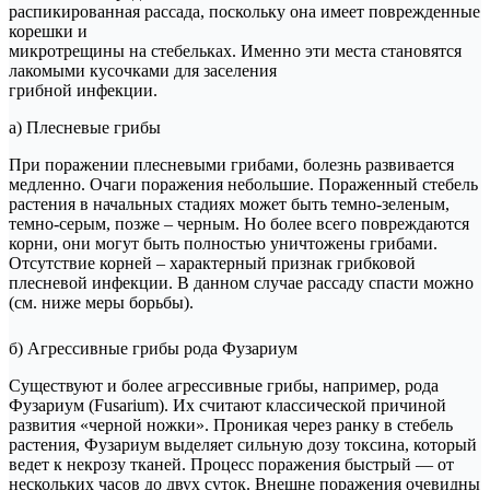
распикированная рассада, поскольку она имеет поврежденные
корешки и
микротрещины на стебельках. Именно эти места становятся
лакомыми кусочками для заселения
грибной инфекции.
а) Плесневые грибы
При поражении плесневыми грибами, болезнь развивается
медленно. Очаги поражения небольшие. Пораженный стебель
растения в начальных стадиях может быть темно-зеленым,
темно-серым, позже – черным. Но более всего повреждаются
корни, они могут быть полностью уничтожены грибами.
Отсутствие корней – характерный признак грибковой
плесневой инфекции. В данном случае рассаду спасти можно
(см. ниже меры борьбы).
б) Агрессивные грибы рода Фузариум
Существуют и более агрессивные грибы, например, рода
Фузариум (Fusarium). Их считают классической причиной
развития «черной ножки». Проникая через ранку в стебель
растения, Фузариум выделяет сильную дозу токсина, который
ведет к некрозу тканей. Процесс поражения быстрый — от
нескольких часов до двух суток. Внешне поражения очевидны