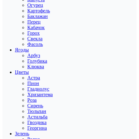
Огурец
Картофель
Баклажан
Перец
Кабачок
Горох
Свекла
Фасоль
Ягоды
Арбуз
Голубика
Клюква
Цветы
Астра
Пион
Гладиолус
Хризантема
Роза
Сирень
Тюльпан
Астильба
Гвоздика
Георгина
Зелень