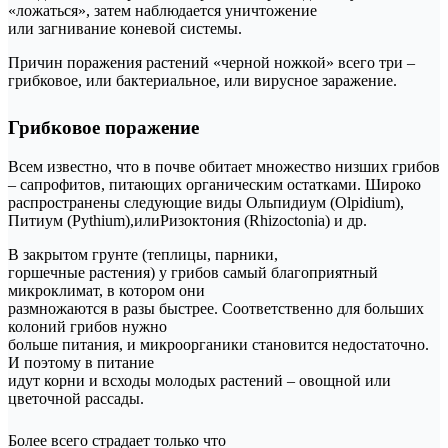
«ложаться», затем наблюдается уничтожение
или загнивание коневой системы.
Причин поражения растений «черной ножкой» всего три –
грибковое, или бактериальное, или вирусное заражение.
Грибковое поражение
Всем известно, что в почве обитает множество низших грибов
– сапрофитов, питающих органическим остатками. Широко
распространены следующие виды Ольпидиум (Olpidium),
Питиум (Pythium),илиРизоктония (Rhizoctonia) и др.
В закрытом грунте (теплицы, парники,
горшечные растения) у грибов самый благоприятный
микроклимат, в котором они
размножаются в разы быстрее. Соответственно для больших
колоний грибов нужно
больше питания, и микроорганики становится недостаточно.
И поэтому в питание
идут корни и всходы молодых растений – овощной или
цветочной рассады.
Более всего страдает только что