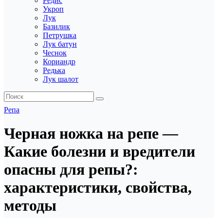
Редис
Укроп
Лук
Базилик
Петрушка
Лук батун
Чеснок
Кориандр
Редька
Лук шалот
Репа
Черная ножка на репе —
Какие болезни и вредители
опасны для репы?:
характеристики, свойства,
методы