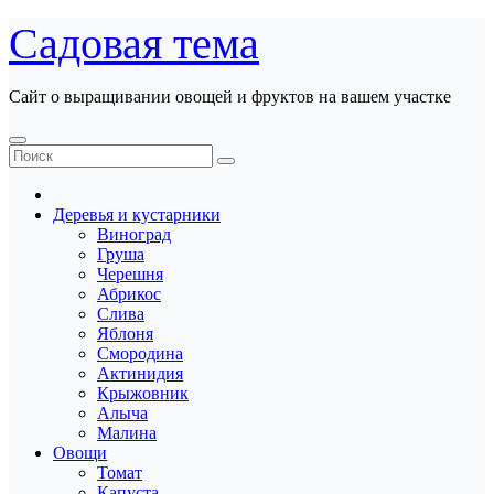
Перейти
Садовая тема
к
содержанию
Сайт о выращивании овощей и фруктов на вашем участке
Деревья и кустарники
Виноград
Груша
Черешня
Абрикос
Слива
Яблоня
Смородина
Актинидия
Крыжовник
Алыча
Малина
Овощи
Томат
Капуста