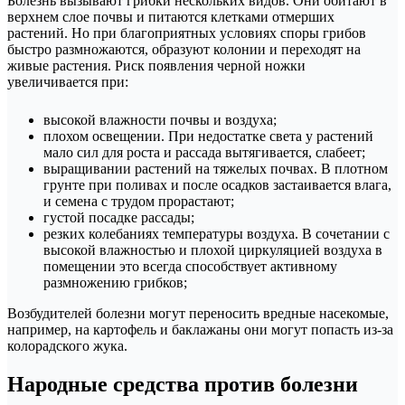
Болезнь вызывают грибки нескольких видов. Они обитают в
верхнем слое почвы и питаются клетками отмерших
растений. Но при благоприятных условиях споры грибов
быстро размножаются, образуют колонии и переходят на
живые растения. Риск появления черной ножки
увеличивается при:
высокой влажности почвы и воздуха;
плохом освещении. При недостатке света у растений
мало сил для роста и рассада вытягивается, слабеет;
выращивании растений на тяжелых почвах. В плотном
грунте при поливах и после осадков застаивается влага,
и семена с трудом прорастают;
густой посадке рассады;
резких колебаниях температуры воздуха. В сочетании с
высокой влажностью и плохой циркуляцией воздуха в
помещении это всегда способствует активному
размножению грибков;
Возбудителей болезни могут переносить вредные насекомые,
например, на картофель и баклажаны они могут попасть из-за
колорадского жука.
Народные средства против болезни