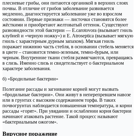
плесневые грибы, они питаются органикой в верхних слоях
почвы. В отличие от грибов заболевание развивается
медленно, диагностируется заболевание уже во взрослом
состоянии. Первые признаки — листочки становятся более
жёсткими и приобретают желтоватый оттенок. Существуют
разновидности этой бактерии — E.carotovora (вызывает гниль
клубней и «черную ножку») и E. Atroseptica (вызывает мягкую
гниль с характерным дурным запахом). Мягкая гниль
поражает нижнюю часть стебля, в основании стебель меняется
в цвете – становится темно-зеленым, темно-бурым, или
черным. Внутренние ткани стебля размягчаются, превращаясь
в слизь. Именно слизь и свидетельствует о бактериальном
характере заболевания.
б) «Бродильные бактерии»
Полегание рассады и загнивание корней могут вызвать
«бродильные бактерии». Они живут в неперепревшем навозе
или в грунтах с высоким содержанием торфа. В таких
почвогрунтах наблюдается повышенная температура, и корни
рассады «горят». При увядании и ослаблении корня бактерии
начинают атаковать растение. Такой процесс называют
«бактериальным ожогом».
Вирусное поражение