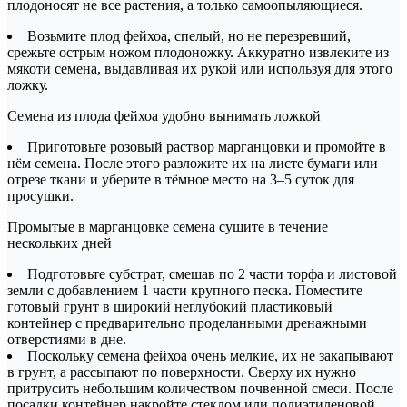
плодоносят не все растения, а только самоопыляющиеся.
Возьмите плод фейхоа, спелый, но не перезревший,
срежьте острым ножом плодоножку. Аккуратно извлеките из
мякоти семена, выдавливая их рукой или используя для этого
ложку.
Семена из плода фейхоа удобно вынимать ложкой
Приготовьте розовый раствор марганцовки и промойте в
нём семена. После этого разложите их на листе бумаги или
отрезе ткани и уберите в тёмное место на 3–5 суток для
просушки.
Промытые в марганцовке семена сушите в течение
нескольких дней
Подготовьте субстрат, смешав по 2 части торфа и листовой
земли с добавлением 1 части крупного песка. Поместите
готовый грунт в широкий неглубокий пластиковый
контейнер с предварительно проделанными дренажными
отверстиями в дне.
Поскольку семена фейхоа очень мелкие, их не закапывают
в грунт, а рассыпают по поверхности. Сверху их нужно
притрусить небольшим количеством почвенной смеси. После
посадки контейнер накройте стеклом или полиэтиленовой