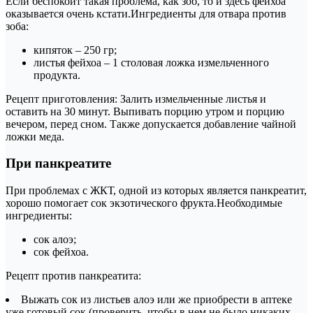
Если беспокоит такая проблема, как зоб, то и здесь фейхоа
оказывается очень кстати.Ингредиенты для отвара против
зоба:
кипяток – 250 гр;
листья фейхоа – 1 столовая ложка измельченного
продукта.
Рецепт приготовления: Залить измельченные листья и
оставить на 30 минут. Выпивать порцию утром и порцию
вечером, перед сном. Также допускается добавление чайной
ложки меда.
При панкреатите
При проблемах с ЖКТ, одной из которых является панкреатит,
хорошо помогает сок экзотического фрукта.Необходимые
ингредиенты:
сок алоэ;
сок фейхоа.
Рецепт против панкреатита:
Выжать сок из листьев алоэ или же приобрести в аптеке
уже готовый сок (проверить, чтобы в нем не было никаких