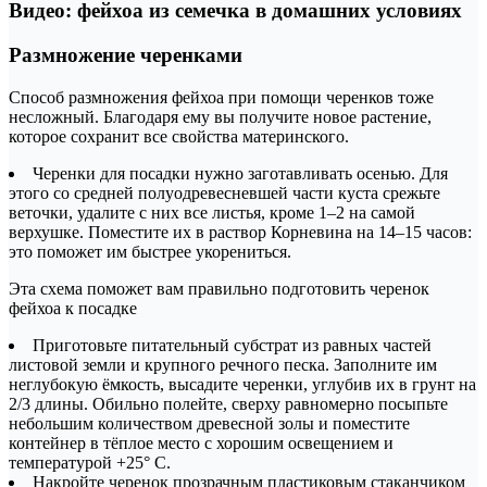
Видео: фейхоа из семечка в домашних условиях
Размножение черенками
Способ размножения фейхоа при помощи черенков тоже
несложный. Благодаря ему вы получите новое растение,
которое сохранит все свойства материнского.
Черенки для посадки нужно заготавливать осенью. Для
этого со средней полуодревесневшей части куста срежьте
веточки, удалите с них все листья, кроме 1–2 на самой
верхушке. Поместите их в раствор Корневина на 14–15 часов:
это поможет им быстрее укорениться.
Эта схема поможет вам правильно подготовить черенок
фейхоа к посадке
Приготовьте питательный субстрат из равных частей
листовой земли и крупного речного песка. Заполните им
неглубокую ёмкость, высадите черенки, углубив их в грунт на
2/3 длины. Обильно полейте, сверху равномерно посыпьте
небольшим количеством древесной золы и поместите
контейнер в тёплое место с хорошим освещением и
температурой +25° C.
Накройте черенок прозрачным пластиковым стаканчиком