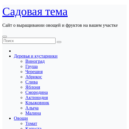
Перейти
Садовая тема
к
содержанию
Сайт о выращивании овощей и фруктов на вашем участке
Деревья и кустарники
Виноград
Груша
Черешня
Абрикос
Слива
Яблоня
Смородина
Актинидия
Крыжовник
Алыча
Малина
Овощи
Томат
Капуста