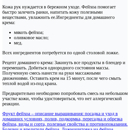
Кожа рук нуждается в бережном уходе. Фейхоа помогает
быстро залечить ранки, напитать кожу полезными
веществами, увлажнить ее.Ингредиенты для домашнего
крема:
мякоть фейхоа;
оливковое масло;
мед.
Всех ингредиентов потребуется по одной столовой ложке.
Рецепт домашнего крема: Закинуть все продукты в блендер и
перемешать. Добиться однородного состояния массы.
Полученную смесь нанести на руки массажными
движениями. Оставить крем на 15 минут, после чего смыть
теплой водой из-под крана.
Предварительно необходимо попробовать смесь на небольшом
участке кожи, чтобы удостовериться, что нет аллергической
реакции.
Навигация
Фрукт фейхоа – описание выращивания: посадка и уход в
домашних условиях, полив, подкормка, пересадка и обрезка
по
фейхоа, виды и сорта, полезные свойства и противопоказания.
Болезни и вредители фейхоа. Ложнощитовка на фейхоа.