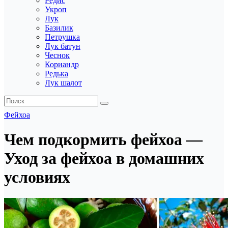
Редис
Укроп
Лук
Базилик
Петрушка
Лук батун
Чеснок
Кориандр
Редька
Лук шалот
Фейхоа
Чем подкормить фейхоа —
Уход за фейхоа в домашних
условиях