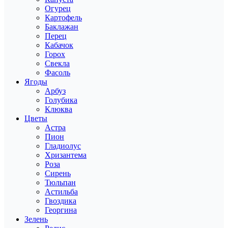
Огурец
Картофель
Баклажан
Перец
Кабачок
Горох
Свекла
Фасоль
Ягоды
Арбуз
Голубика
Клюква
Цветы
Астра
Пион
Гладиолус
Хризантема
Роза
Сирень
Тюльпан
Астильба
Гвоздика
Георгина
Зелень