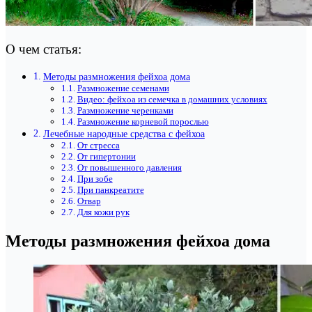
О чем статья:
Методы размножения фейхоа дома
Размножение семенами
Видео: фейхоа из семечка в домашних условиях
Размножение черенками
Размножение корневой порослью
Лечебные народные средства с фейхоа
От стресса
От гипертонии
От повышенного давления
При зобе
При панкреатите
Отвар
Для кожи рук
Методы размножения фейхоа дома