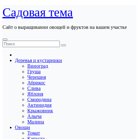
Перейти
Садовая тема
к
содержанию
Сайт о выращивании овощей и фруктов на вашем участке
Деревья и кустарники
Виноград
Груша
Черешня
Абрикос
Слива
Яблоня
Смородина
Актинидия
Крыжовник
Алыча
Малина
Овощи
Томат
Капуста