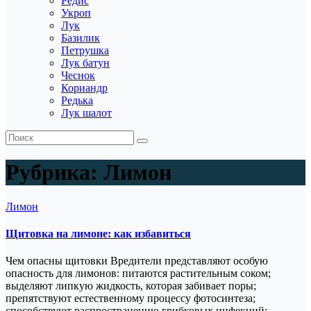
Редис
Укроп
Лук
Базилик
Петрушка
Лук батун
Чеснок
Кориандр
Редька
Лук шалот
Рубрика:
Лимон
Лимон
Щитовка на лимоне: как избавиться
Чем опасны щитовки Вредители представляют особую
опасность для лимонов: питаются растительным соком;
выделяют липкую жидкость, которая забивает поры;
препятствуют естественному процессу фотосинтеза;
способствуют распространению грибковых инфекций;