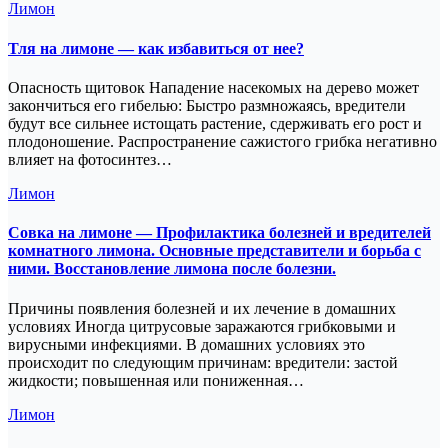
Лимон
Тля на лимоне — как избавиться от нее?
Опасность щитовок Нападение насекомых на дерево может
закончиться его гибелью: Быстро размножаясь, вредители
будут все сильнее истощать растение, сдерживать его рост и
плодоношение. Распространение сажистого грибка негативно
влияет на фотосинтез…
Лимон
Совка на лимоне — Профилактика болезней и вредителей
комнатного лимона. Основные представители и борьба с
ними. Восстановление лимона после болезни.
Причины появления болезней и их лечение в домашних
условиях Иногда цитрусовые заражаются грибковыми и
вирусными инфекциями. В домашних условиях это
происходит по следующим причинам: вредители: застой
жидкости; повышенная или пониженная…
Лимон