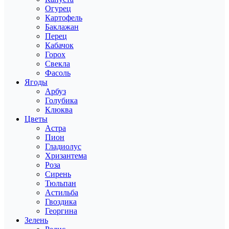
Огурец
Картофель
Баклажан
Перец
Кабачок
Горох
Свекла
Фасоль
Ягоды
Арбуз
Голубика
Клюква
Цветы
Астра
Пион
Гладиолус
Хризантема
Роза
Сирень
Тюльпан
Астильба
Гвоздика
Георгина
Зелень