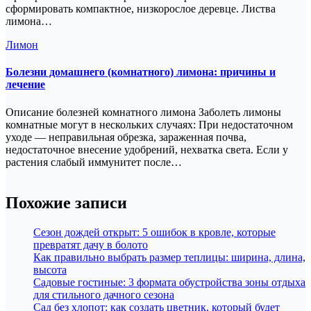
сформировать компактное, низкорослое деревце. Листва
лимона…
Лимон
Болезни домашнего (комнатного) лимона: причины и
лечение
Описание болезней комнатного лимона Заболеть лимоны
комнатные могут в нескольких случаях: При недостаточном
уходе — неправильная обрезка, зараженная почва,
недостаточное внесение удобрений, нехватка света. Если у
растения слабый иммунитет после…
Похожие записи
Сезон дождей открыт: 5 ошибок в кровле, которые
превратят дачу в болото
Как правильно выбрать размер теплицы: ширина, длина,
высота
Садовые гостиные: 3 формата обустройства зоны отдыха
для стильного дачного сезона
Сад без хлопот: как создать цветник, который будет