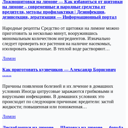
Ложнощитовки на лимоне — Как избавиться от щитовки
на лимоне – современные и народные средства от
вредителя, методы профилактики | Дезинфекция,
дезинсекция, дератизация — Информационный портал
Народные рецепты Средство от щитовки на лимоне можно
приготовить за несколько минут, вооружившись
минимальным количеством ингредиентов. Изначально
следует проверить все растения на наличие насекомых,
изолировать зараженные. В теплой воде растворяют…
Лимон
Как приготовить кузнечиков — Александр Борисович
……
Причины появления болезней и их лечение в домашних
условиях Иногда цитрусовые заражаются грибковыми и
вирусными инфекциями. В домашних условиях это
происходит по следующим причинам: вредители: застой
жидкости; повышенная или пониженная…
Лимон
Листоблошки на лимоне — Щитовка на лимоне — борьба