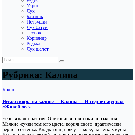
Редис
Укроп
Лук
Базилик
Петрушка
Лук батун
Чеснок
Кориандр
Редька
Лук шалот
Рубрика:
Калина
Калина
Некроз коры на калине — Калина — Интернет-журнал
«Живой лес»
Черная калинная тля. Описание и признаки поражения
Мелкие жучки темного цвета: коричневого, практически
черного оттенка. Кладки яиц прячут в коре, на ветках куста.
Вылупившиеся весной личинки начинают заселять молодые,