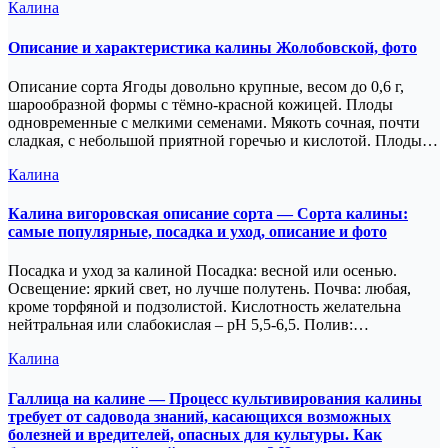
Калина
Описание и характеристика калины Жолобовской, фото
Описание сорта Ягоды довольно крупные, весом до 0,6 г,
шарообразной формы с тёмно-красной кожицей. Плоды
одновременные с мелкими семенами. Мякоть сочная, почти
сладкая, с небольшой приятной горечью и кислотой. Плоды…
Калина
Калина вигоровская описание сорта — Сорта калины:
самые популярные, посадка и уход, описание и фото
Посадка и уход за калиной Посадка: весной или осенью.
Освещение: яркий свет, но лучше полутень. Почва: любая,
кроме торфяной и подзолистой. Кислотность желательна
нейтральная или слабокислая – pH 5,5-6,5. Полив:…
Калина
Галлица на калине — Процесс культивирования калины
требует от садовода знаний, касающихся возможных
болезней и вредителей, опасных для культуры. Как