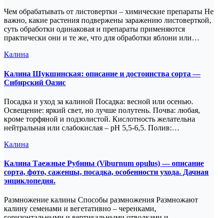
Чем обрабатывать от листовертки – химические препараты Не
важно, какие растения подвержены заражению листоверткой,
суть обработки одинаковая и препараты применяются
практически они и те же, что для обработки яблони или…
Калина
Калина Шукшинская: описание и достоинства сорта —
Сибирский Оазис
Посадка и уход за калиной Посадка: весной или осенью.
Освещение: яркий свет, но лучше полутень. Почва: любая,
кроме торфяной и подзолистой. Кислотность желательна
нейтральная или слабокислая – pH 5,5-6,5. Полив:…
Калина
Калина Таежные Рубины (Viburnum opulus) — описание
сорта, фото, саженцы, посадка, особенности ухода. Дачная
энциклопедия.
Размножение калины Способы размножения Размножают
калину семенами и вегетативно – черенками,
горизонтальными и вертикальными отводками и