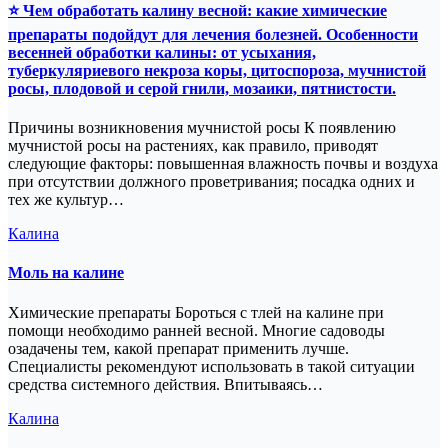
⭐ Чем обработать калину весной: какие химические
препараты подойдут для лечения болезней. Особенности
весенней обработки калины: от усыхания,
туберкуляриевого некроза коры, цитоспороза, мучнистой
росы, плодовой и серой гнили, мозаики, пятнистости.
Причины возникновения мучнистой росы К появлению
мучнистой росы на растениях, как правило, приводят
следующие факторы: повышенная влажность почвы и воздуха
при отсутствии должного проветривания; посадка одних и
тех же культур…
Калина
Моль на калине
Химические препараты Бороться с тлей на калине при
помощи необходимо ранней весной. Многие садоводы
озадачены тем, какой препарат применить лучше.
Специалисты рекомендуют использовать в такой ситуации
средства системного действия. Впитываясь…
Калина