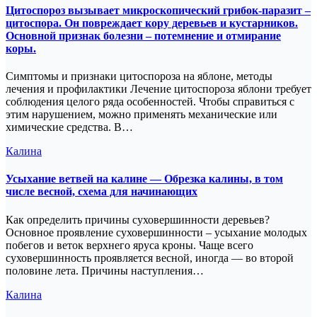
Цитоспороз вызывает микроскопический грибок-паразит –
цитоспора. Он повреждает кору деревьев и кустарников.
Основной признак болезни – потемнение и отмирание
коры.
Симптомы и признаки цитоспороза на яблоне, методы
лечения и профилактики Лечение цитоспороза яблони требует
соблюдения целого ряда особенностей. Чтобы справиться с
этим нарушением, можно применять механические или
химические средства. В…
Калина
Усыхание ветвей на калине — Обрезка калины, в том
числе весной, схема для начинающих
Как определить причины суховершинности деревьев?
Основное проявление суховершинности – усыхание молодых
побегов и веток верхнего яруса кроны. Чаще всего
суховершинность проявляется весной, иногда — во второй
половине лета. Причины наступления…
Калина