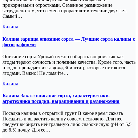
прикорневыми отростками. Семенное размножение
затруднено тем, что семена прорастают в течение двух лет.
Самый…
Калина
Калина зарница описание сорта — Лучшие сорта калины с
фотографиями
Описание сорта Урожай нужно собирать вовремя так как
ягоды теряют сочность и полезные качества. Кроме того, часть
плодов пропадает из за дождей и птиц, которые питаются
ягодами. Важно! Не ломайте…
Калина
Калина Закат: описание сорта, характеристики,
агротехника посадки, выращивания и размножения
Посадка калины в открытый грунт В какое время сажать
Посадить и вырастить калину совсем несложно. Для нее
следует выбирать нейтральную либо слабокислую (рН от 5,5
до 6,5) почву. Для ее…