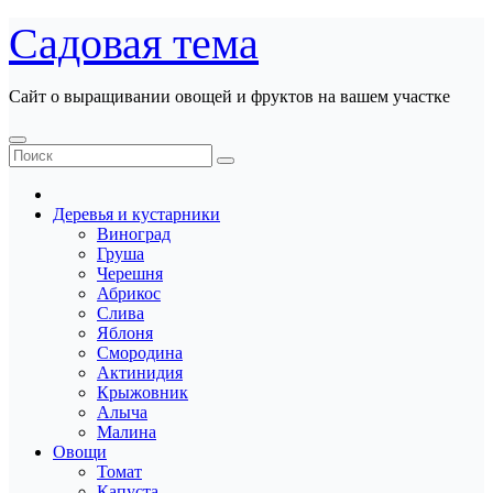
Перейти
Садовая тема
к
содержанию
Сайт о выращивании овощей и фруктов на вашем участке
Деревья и кустарники
Виноград
Груша
Черешня
Абрикос
Слива
Яблоня
Смородина
Актинидия
Крыжовник
Алыча
Малина
Овощи
Томат
Капуста