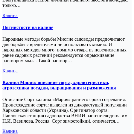
только…
Калина
Пятнистости на калине
Народные методы борьбы Многие садоводы предпочитают
для борьбы с вредителями не использовать химию. И
народных методов много: помимо отвара из перечисленных
ранее садовых растений рекомендуется опрыскивание
раствором мыла. Такой раствор…
Калина
Калина Мария: описание сорта, характеристики,
агротехника посадки, выращивания и размножения
Описание Сорт калины «Мария» раннего срока созревания.
Происхождение сорта: выделен из дикорастущей популяции
Харьковской области (Украина). Оригинатор сорта:
Павловская станция садоводства ВНИИ растениеводства им.
Н.И. Вавилова, Россия. Сорт зимостойкий, отличается…
Калина