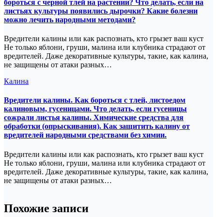
бороться с черной тлей на растении? Что делать, если на
листьях культуры появились дырочки? Какие болезни
можно лечить народными методами?
Вредители калины или как распознать, кто грызет ваш куст
Не только яблони, груши, малина или клубника страдают от
вредителей. Даже декоративные культуры, такие, как калина,
не защищены от атаки разных…
Калина
Вредители калины. Как бороться с тлей, листоедом
калиновым, гусеницами. Что делать, если гусеницы
сожрали листья калины. Химические средства для
обработки (опрыскивания). Как защитить калину от
вредителей народными средствами без химии.
Вредители калины или как распознать, кто грызет ваш куст
Не только яблони, груши, малина или клубника страдают от
вредителей. Даже декоративные культуры, такие, как калина,
не защищены от атаки разных…
Похожие записи