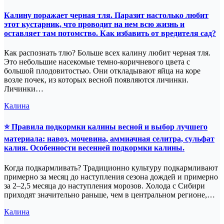
Калину поражает черная тля. Паразит настолько любит
этот кустарник, что проводит на нем всю жизнь и
оставляет там потомство. Как избавить от вредителя сад?
Как распознать тлю? Больше всех калину любит черная тля.
Это небольшие насекомые темно-коричневого цвета с
большой плодовитостью. Они откладывают яйца на коре
возле почек, из которых весной появляются личинки.
Личинки…
Калина
⭐ Правила подкормки калины весной и выбор лучшего
материала: навоз, мочевина, аммиачная селитра, сульфат
калия. Особенности весенней подкормки калины.
Когда подкармливать? Традиционно культуру подкармливают
примерно за месяц до наступления сезона дождей и примерно
за 2–2,5 месяца до наступления морозов. Холода с Сибири
приходят значительно раньше, чем в центральном регионе,…
Калина