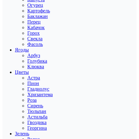
Огурец
Картофель
Баклажан
Перец
Кабачок
Горох
Свекла
Фасоль
Ягоды
Арбуз
Голубика
Клюква
Цветы
Астра
Пион
Гладиолус
Хризантема
Роза
Сирень
Тюльпан
Астильба
Гвоздика
Георгина
Зелень