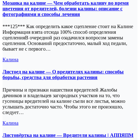
Мозаика на калине — Чем обработать калину во время
цветения от вредителей, болезни калины: описание с
фотографиями и способы лечения
***125*** Как определить какое сцепление стоит на Калине
Информация взята отсюда 100% способ определения
сцепленияВ очередной раз озадачился вопросом замены
сцепления. Оснований предостаточно, малый ход педали,
бывает не с первого…
Калина
Листоед на калине — О вредителях калины: способы
борьбы, средства для обработки растения
Причины и признаки нашествия вредителей Жалобы
дачников и владельцев загородных участков на то, что
гусеницы вредителей на калине съели все листья, можно
услышать достаточно часто. Чтобы этого не произошло,
следует…
Калина
Листовёртка на калине — Вредители калины | АППЯПМ