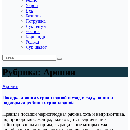
Редис
Укроп
Лук
Базилик
Петрушка
Лук батун
Чеснок
Кориандр
Редька
Лук шалот
Рубрика:
Арония
Арония
Посадка аронии черноплодной и уход в саду, полив и
подкормка рябины черноплодной
Правила посадки Черноплодная рябина хоть и неприхотлива,
но, приобретая саженцы, надо отдать предпочтение
районированным сортам, выращивание которых уже
опробовано в климатических условиях вашего региона.