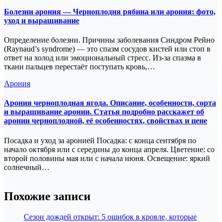
Болезни арония — Черноплодня рябина или арония: фото,
уход и выращивание
Определение болезни. Причины заболевания Синдром Рейно
(Raynaud’s syndrome) — это спазм сосудов кистей или стоп в
ответ на холод или эмоциональный стресс. Из-за спазма в
ткани пальцев перестаёт поступать кровь,…
Арония
Арония черноплодная ягода. Описание, особенности, сорта
и выращивание аронии. Статья подробно расскажет об
аронии черноплодной, её особенностях, свойствах и цене
Посадка и уход за аронией Посадка: с конца сентября по
начало октября или с середины до конца апреля. Цветение: со
второй половины мая или с начала июня. Освещение: яркий
солнечный…
Похожие записи
Сезон дождей открыт: 5 ошибок в кровле, которые