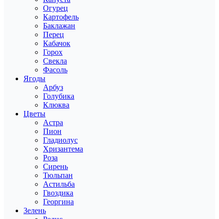
Огурец
Картофель
Баклажан
Перец
Кабачок
Горох
Свекла
Фасоль
Ягоды
Арбуз
Голубика
Клюква
Цветы
Астра
Пион
Гладиолус
Хризантема
Роза
Сирень
Тюльпан
Астильба
Гвоздика
Георгина
Зелень