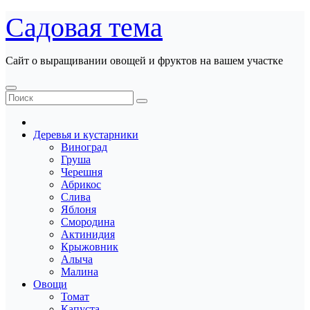
Перейти
Садовая тема
к
содержанию
Сайт о выращивании овощей и фруктов на вашем участке
Деревья и кустарники
Виноград
Груша
Черешня
Абрикос
Слива
Яблоня
Смородина
Актинидия
Крыжовник
Алыча
Малина
Овощи
Томат
Капуста