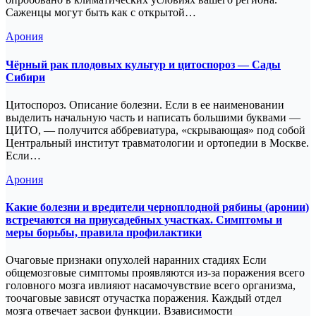
Саженцы могут быть как с открытой…
Арония
Чёрный рак плодовых культур и цитоспороз — Сады
Сибири
Цитоспороз. Описание болезни. Если в ее наименовании
выделить начальную часть и написать большими буквами —
ЦИТО, — получится аббревиатура, «скрывающая» под собой
Центральный институт травматологии и ортопедии в Москве.
Если…
Арония
Какие болезни и вредители черноплодной рябины (аронии)
встречаются на приусадебных участках. Симптомы и
меры борьбы, правила профилактики
Очаговые признаки опухолей наранних стадиях Если
общемозговые симптомы проявляются из-за поражения всего
головного мозга ивлияют насамочувствие всего организма,
тоочаговые зависят отучастка поражения. Каждый отдел
мозга отвечает засвои функции. Взависимости