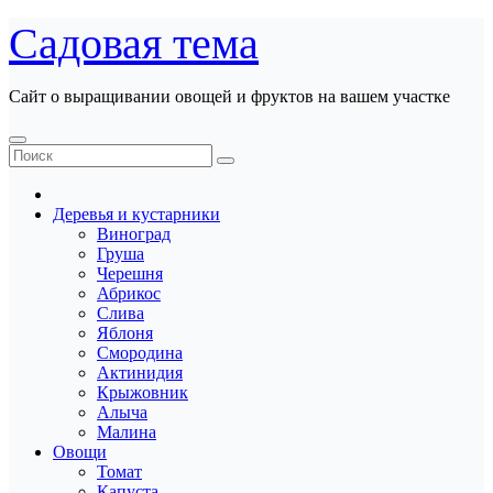
Перейти
Садовая тема
к
содержанию
Сайт о выращивании овощей и фруктов на вашем участке
Деревья и кустарники
Виноград
Груша
Черешня
Абрикос
Слива
Яблоня
Смородина
Актинидия
Крыжовник
Алыча
Малина
Овощи
Томат
Капуста