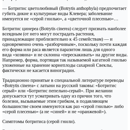
— Ботритис цветолюбивый (Botrytis anthophyla) предпочитает
губить дикие и культурные виды Клевера; заболевание
именуется не «серой гнилью», а «цветочной плесенью»…
Ботритис цинереа (Botrytis cinerea) следует признать наиболее
всеядным (от него могут пострадать растения,
принадлежащие приблизительно к 45 семействам) — и
одновременно очень «разборчивым», поскольку почти каждая
его форма или раса является паразитом лишь для одного
вида «хозяина» и не склонна «перескакивать» на другие виды.
Например, форма, портящая так называемой кагатной гнилью
уложенные на хранение корнеплоды сахарной Свеклы,
фактически не касается виноградин.
Традиционно принятые в специальной литературе переводы
«Botrytis cinerea» с латыни на русский таковы: «Ботритис
серый» или «Ботритис пепельно-серый». При желании
допускается тут усматривать одну из причин того, что
болезни, вызываемые этим грибком, в подавляющем
большинстве своем именуются как раз «серой гнилью» либо
«серой плесенью» (а не «синей» и не «оранжевой»).
Симптомы ботритиса (серой гнили).