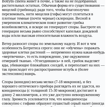
Botrytis cinerea живет в почве, а также на не подобранных
растительных остатках. Обычная форма его существования —
мицелий (грибница); ради того, чтобы благополучно
перезимовать, нити мицелия (гифы) могут сплетаться в
плотные темные (почти черные) склероции. Весной в
умеренном климатическом поясе развитие грибка
возобновляется, и вскоре он генерирует споры. Быстроте их
генерации весьма рьяно способствуют капельки дождевой
воды и/или высокая относительная влажность воздуха.
Ветер разносит споры по земельному наделу. И вот в чем
особенность Ботритиса серого: они не «обучены» поражать
здоровые клетки растений — непременно нужна какая-нибудь
«мертвечина», то есть повреждение, уже окруженное
отмершей тканью. «Угнездившись» в ней, грибок выделяет
яды, убивающие ближайших соседей, и переползает на них —
так происходит его распространение вглубь и (более
экстенсивно) вширь.
Споры (конидии) весьма мелки (7-18 микронов), и без
хорошего оптического прибора разглядеть их не удастся, но
конидиеносцы (с толщиной 15-30 микронов) достигают в
длину 2 миллиметров, а это уже доступно невооруженному
глазу. Зримость усиливается тем, что конидиеносцы
совокупно с гифами образуют пушистый серый налет (иногда