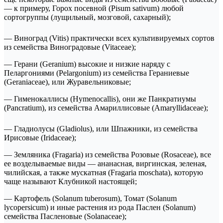
— к примеру, Горох посевной (Pisum sativum) любой
сортогруппы (лущильный, мозговой, сахарный);
— Виноград (Vitis) практически всех культивируемых сортов
из семейства Виноградовые (Vitaceae);
— Герани (Geranium) высокие и низкие наряду с
Пеларгониями (Pelargonium) из семейства Гераниевые
(Geraniaceae), или Журавельниковые;
— Гименокаллисы (Hymenocallis), они же Панкратиумы
(Pancratium), из семейства Амариллисовые (Amaryllidaceae);
— Гладиолусы (Gladiolus), или Шпажники, из семейства
Ирисовые (Iridaceae);
— Земляника (Fragaria) из семейства Розовые (Rosaceae), все
ее возделываемые виды — ананасная, виргинская, зеленая,
чилийская, а также мускатная (Fragaria moschata), которую
чаще называют Клубникой настоящей;
— Картофель (Solanum tuberosum), Томат (Solanum
lycopersicum) и иные растения из рода Паслен (Solanum)
семейства Пасленовые (Solanaceae);