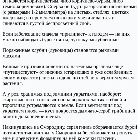
он кажется коричневатым, либо коричнево-бурым, либо
темно-коричневым). Сперва он будто разбрызган пятнышками
(с размерами 1-2 миллиметра) на листьях, стеблях, цветках
«жертвы»; со временем пятнышки увеличиваются и
сливаются в густой беспросветный слой.
Если заболевание сначала «прилипает» к плодам — на них
можно наблюдать бурые пятна, чуточку заглубленные.
Пораженные клубни (луковицы) становятся рыхлыми
массами.
Видимые признаки болезни по наземным органам чаще
«путешествуют» от нижних (стареющих и уже ослабленных
своим возрастом) листьев вдоль по стеблю к верхним ярусам
растения.
А у роз, хранимых под зимними укрытиями, наоборот:
стартовые пятна появляются на верхних частях стеблей и
торопливо устремляются к земле. Если вентиляция под
укрытием плоха — куст покроется дымчато-серой грибницей
вплоть до корневой шейки.
Накинувшись на Смородину, серая гниль оборачивается бурой
пятнистостью листвы; у Смородины белой может затронуть
еще и древесину, формируя на ней комочки плесени.