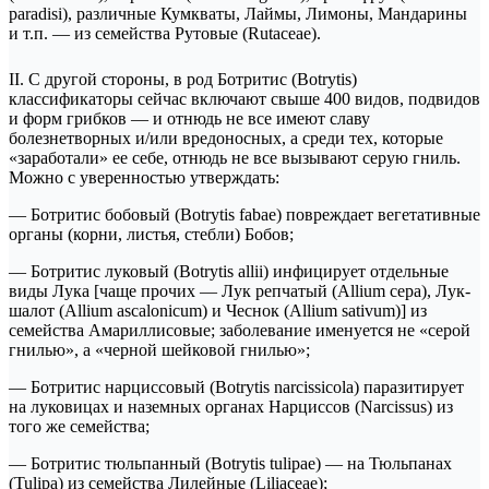
paradisi), различные Кумкваты, Лаймы, Лимоны, Мандарины
и т.п. — из семейства Рутовые (Rutaceae).
II. С другой стороны, в род Ботритис (Botrytis)
классификаторы сейчас включают свыше 400 видов, подвидов
и форм грибков — и отнюдь не все имеют славу
болезнетворных и/или вредоносных, а среди тех, которые
«заработали» ее себе, отнюдь не все вызывают серую гниль.
Можно с уверенностью утверждать:
— Ботритис бобовый (Botrytis fabae) повреждает вегетативные
органы (корни, листья, стебли) Бобов;
— Ботритис луковый (Botrytis allii) инфицирует отдельные
виды Лука [чаще прочих — Лук репчатый (Allium cepa), Лук-
шалот (Allium ascalonicum) и Чеснок (Allium sativum)] из
семейства Амариллисовые; заболевание именуется не «серой
гнилью», а «черной шейковой гнилью»;
— Ботритис нарциссовый (Вotrytis narcissicola) паразитирует
на луковицах и наземных органах Нарциссов (Narcissus) из
того же семейства;
— Ботритис тюльпанный (Вotrytis tulipae) — на Тюльпанах
(Tulipa) из семейства Лилейные (Liliaceae);