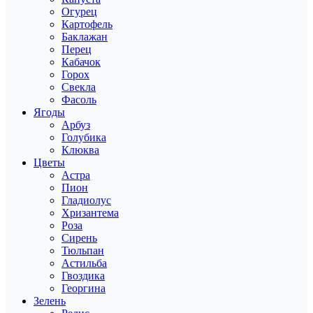
Огурец
Картофель
Баклажан
Перец
Кабачок
Горох
Свекла
Фасоль
Ягоды
Арбуз
Голубика
Клюква
Цветы
Астра
Пион
Гладиолус
Хризантема
Роза
Сирень
Тюльпан
Астильба
Гвоздика
Георгина
Зелень