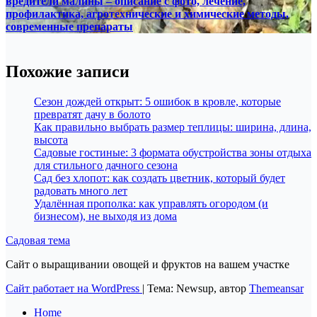
вредители малины – описание с фото, лечение,
профилактика, агротехнические и химические методы,
современные препараты
Похожие записи
Сезон дождей открыт: 5 ошибок в кровле, которые
превратят дачу в болото
Как правильно выбрать размер теплицы: ширина, длина,
высота
Садовые гостиные: 3 формата обустройства зоны отдыха
для стильного дачного сезона
Сад без хлопот: как создать цветник, который будет
радовать много лет
Удалённая прополка: как управлять огородом (и
бизнесом), не выходя из дома
Садовая тема
Сайт о выращивании овощей и фруктов на вашем участке
Сайт работает на WordPress
|
Тема: Newsup, автор
Themeansar
Home