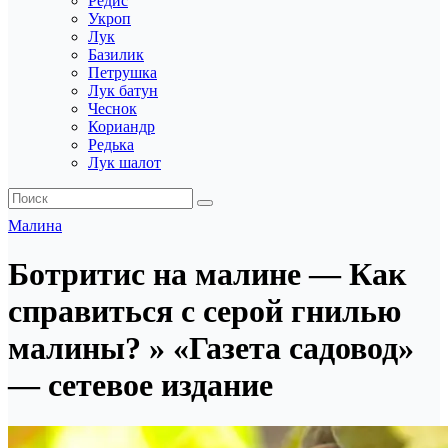
Редис
Укроп
Лук
Базилик
Петрушка
Лук батун
Чеснок
Кориандр
Редька
Лук шалот
Малина
Ботритис на малине — Как
справиться с серой гнилью
малины? » «Газета садовод»
— сетевое издание