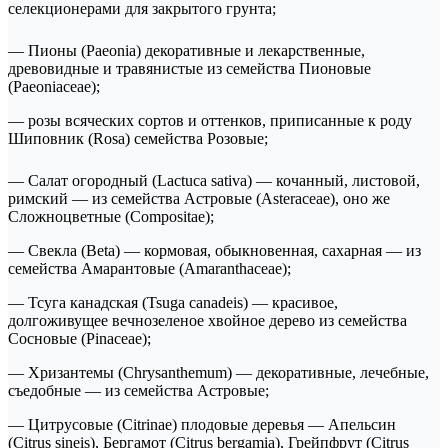
селекционерами для закрытого грунта;
— Пионы (Paeonia) декоративные и лекарственные,
древовидные и травянистые из семейства Пионовые
(Paeoniaceae);
— розы всяческих сортов и оттенков, приписанные к роду
Шиповник (Rosa) семейства Розовые;
— Салат огородный (Lactuca sativa) — кочанный, листовой,
римский — из семейства Астровые (Asteraceae), оно же
Сложноцветные (Compositae);
— Свекла (Beta) — кормовая, обыкновенная, сахарная — из
семейства Амарантовые (Amaranthaceae);
— Тсуга канадская (Tsuga canadeis) — красивое,
долгоживущее вечнозеленое хвойное дерево из семейства
Сосновые (Pinaceae);
— Хризантемы (Chrysanthemum) — декоративные, лечебные,
съедобные — из семейства Астровые;
— Цитрусовые (Citrinae) плодовые деревья — Апельсин
(Citrus sineis), Бергамот (Citrus bergamia), Грейпфрут (Citrus