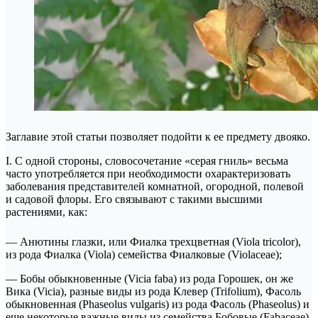
Заглавие этой статьи позволяет подойти к ее предмету двояко.
I. С одной стороны, словосочетание «серая гниль» весьма
часто употребляется при необходимости охарактеризовать
заболевания представителей комнатной, огородной, полевой
и садовой флоры. Его связывают с такими высшими
растениями, как:
— Анютины глазки, или Фиалка трехцветная (Viola tricolor),
из рода Фиалка (Viola) семейства Фиалковые (Violaceae);
— Бобы обыкновенные (Vicia faba) из рода Горошек, он же
Вика (Vicia), разные виды из рода Клевер (Trifolium), Фасоль
обыкновенная (Phaseolus vulgaris) из рода Фасоль (Phaseolus) и
еще некоторые важные виды из семейства Бобовые (Fabaceae)