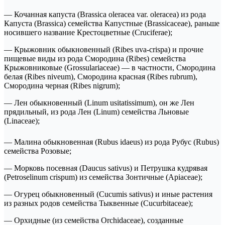
— Кочанная капуста (Brassica oleracea var. oleracea) из рода
Капуста (Brassica) семейства Капустные (Brassicaceae), раньше
носившего название Крестоцветные (Cruciferae);
— Крыжовник обыкновенный (Ribes uva-crispa) и прочие
пищевые виды из рода Смородина (Ribes) семейства
Крыжовниковые (Grossulariaceae) — в частности, Смородина
белая (Ribes niveum), Смородина красная (Ribes rubrum),
Смородина черная (Ribes nigrum);
— Лен обыкновенный (Linum usitatissimum), он же Лен
прядильный, из рода Лен (Linum) семейства Льновые
(Linaceae);
— Малина обыкновенная (Rubus idaeus) из рода Рубус (Rubus)
семейства Розовые;
— Морковь посевная (Daucus sativus) и Петрушка кудрявая
(Petroselinum crispum) из семейства Зонтичные (Apiaceae);
— Огурец обыкновенный (Cucumis sativus) и иные растения
из разных родов семейства Тыквенные (Cucurbitaceae);
— Орхидные (из семейства Orchidaceae), созданные