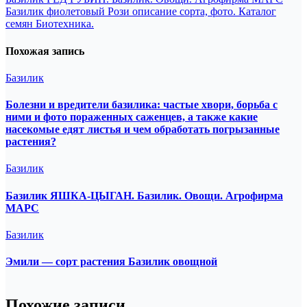
Навигация
Базилик фиолетовый Рози описание сорта, фото. Каталог
по
семян Биотехника.
записям
Похожая запись
Базилик
Болезни и вредители базилика: частые хвори, борьба с
ними и фото пораженных саженцев, а также какие
насекомые едят листья и чем обработать погрызанные
растения?
Базилик
Базилик ЯШКА-ЦЫГАН. Базилик. Овощи. Агрофирма
МАРС
Базилик
Эмили — сорт растения Базилик овощной
Похожие записи