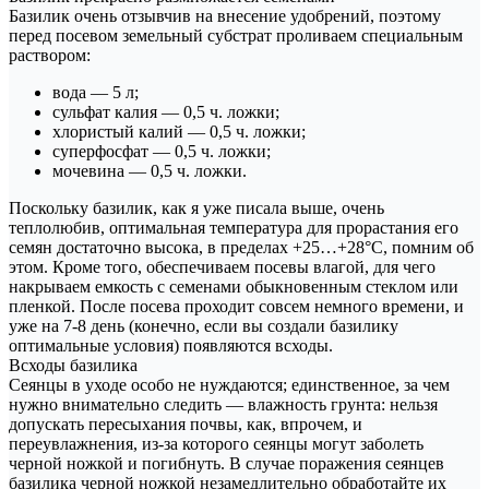
Базилик очень отзывчив на внесение удобрений, поэтому
перед посевом земельный субстрат проливаем специальным
раствором:
вода — 5 л;
сульфат калия — 0,5 ч. ложки;
хлористый калий — 0,5 ч. ложки;
суперфосфат — 0,5 ч. ложки;
мочевина — 0,5 ч. ложки.
Поскольку базилик, как я уже писала выше, очень
теплолюбив, оптимальная температура для прорастания его
семян достаточно высока, в пределах +25…+28°C, помним об
этом. Кроме того, обеспечиваем посевы влагой, для чего
накрываем емкость с семенами обыкновенным стеклом или
пленкой. После посева проходит совсем немного времени, и
уже на 7-8 день (конечно, если вы создали базилику
оптимальные условия) появляются всходы.
Всходы базилика
Сеянцы в уходе особо не нуждаются; единственное, за чем
нужно внимательно следить — влажность грунта: нельзя
допускать пересыхания почвы, как, впрочем, и
переувлажнения, из-за которого сеянцы могут заболеть
черной ножкой и погибнуть. В случае поражения сеянцев
базилика черной ножкой незамедлительно обработайте их