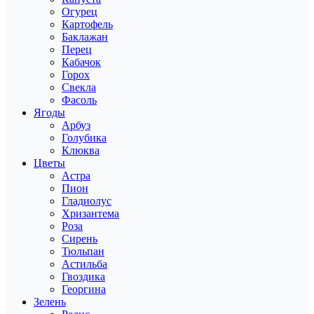
Огурец
Картофель
Баклажан
Перец
Кабачок
Горох
Свекла
Фасоль
Ягоды
Арбуз
Голубика
Клюква
Цветы
Астра
Пион
Гладиолус
Хризантема
Роза
Сирень
Тюльпан
Астильба
Гвоздика
Георгина
Зелень