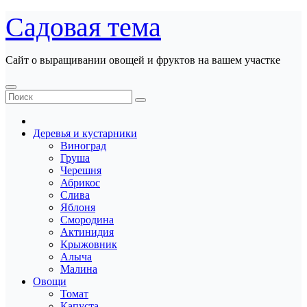
Перейти
Садовая тема
к
содержанию
Сайт о выращивании овощей и фруктов на вашем участке
Деревья и кустарники
Виноград
Груша
Черешня
Абрикос
Слива
Яблоня
Смородина
Актинидия
Крыжовник
Алыча
Малина
Овощи
Томат
Капуста