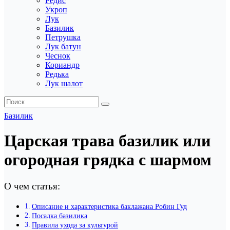
Редис
Укроп
Лук
Базилик
Петрушка
Лук батун
Чеснок
Кориандр
Редька
Лук шалот
Базилик
Царская трава базилик или
огородная грядка с шармом
О чем статья:
Описание и характеристика баклажана Робин Гуд
Посадка базилика
Правила ухода за культурой