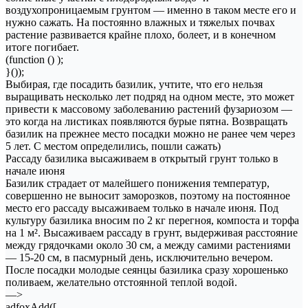
воздухопроницаемым грунтом — именно в таком месте его и
нужно сажать. На постоянно влажных и тяжелых почвах
растение развивается крайне плохо, болеет, и в конечном
итоге погибает.
(function () );
}());
Выбирая, где посадить базилик, учтите, что его нельзя
выращивать несколько лет подряд на одном месте, это может
привести к массовому заболеванию растений фузариозом —
это когда на листиках появляются бурые пятна. Возвращать
базилик на прежнее место посадки можно не ранее чем через
5 лет. С местом определились, пошли сажать)
Рассаду базилика высаживаем в открытый грунт только в
начале июня
Базилик страдает от малейшего понижения температур,
совершенно не выносит заморозков, поэтому на постоянное
место его рассаду высаживаем только в начале июня. Под
культуру базилика вносим по 2 кг перегноя, компоста и торфа
на 1 м². Высаживаем рассаду в грунт, выдерживая расстояние
между грядочками около 30 см, а между самими растениями
— 15-20 см, в пасмурный день, исключительно вечером.
После посадки молодые сеянцы базилика сразу хорошенько
поливаем, желательно отстоянной теплой водой.
—>
adfoxAdd([