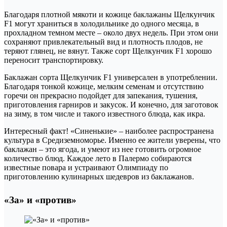
Благодаря плотной мякоти и кожице баклажаны Щелкунчик
F1 могут храниться в холодильнике до одного месяца, в
прохладном темном месте – около двух недель. При этом они
сохраняют привлекательный вид и плотность плодов, не
теряют глянец, не вянут. Также сорт Щелкунчик F1 хорошо
переносит транспортировку.
Баклажан сорта Щелкунчик F1 универсален в употреблении.
Благодаря тонкой кожице, мелким семенам и отсутствию
горечи он прекрасно подойдет для запекания, тушения,
приготовления гарниров и закусок. И конечно, для заготовок
на зиму, в том числе и такого известного блюда, как икра.
Интересный факт! «Синенькие» – наиболее распространена
культура в Средиземноморье. Именно ее жители уверены, что
баклажан – это ягода, и умеют из нее готовить огромное
количество блюд. Каждое лето в Палермо собираются
известные повара и устраивают Олимпиаду по
приготовлению кулинарных шедевров из баклажанов.
«За» и «против»