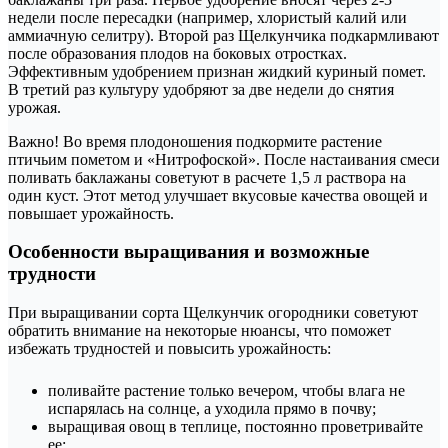
недели после пересадки (например, хлористый калий или
аммиачную селитру). Второй раз Щелкунчика подкармливают
после образования плодов на боковых отростках.
Эффективным удобрением признан жидкий куриный помет.
В третий раз культуру удобряют за две недели до снятия
урожая.
Важно! Во время плодоношения подкормите растение
птичьим пометом и «Нитрофоской». После настаивания смеси
поливать баклажаны советуют в расчете 1,5 л раствора на
один куст. Этот метод улучшает вкусовые качества овощей и
повышает урожайность.
Особенности выращивания и возможные
трудности
При выращивании сорта Щелкунчик огородники советуют
обратить внимание на некоторые нюансы, что поможет
избежать трудностей и повысить урожайность:
поливайте растение только вечером, чтобы влага не
испарялась на солнце, а уходила прямо в почву;
выращивая овощ в теплице, постоянно проветривайте
ее;