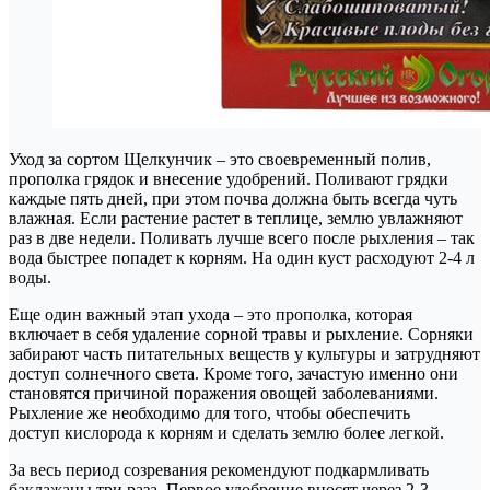
Уход за сортом Щелкунчик – это своевременный полив,
прополка грядок и внесение удобрений. Поливают грядки
каждые пять дней, при этом почва должна быть всегда чуть
влажная. Если растение растет в теплице, землю увлажняют
раз в две недели. Поливать лучше всего после рыхления – так
вода быстрее попадет к корням. На один куст расходуют 2-4 л
воды.
Еще один важный этап ухода – это прополка, которая
включает в себя удаление сорной травы и рыхление. Сорняки
забирают часть питательных веществ у культуры и затрудняют
доступ солнечного света. Кроме того, зачастую именно они
становятся причиной поражения овощей заболеваниями.
Рыхление же необходимо для того, чтобы обеспечить
доступ кислорода к корням и сделать землю более легкой.
За весь период созревания рекомендуют подкармливать
баклажаны три раза. Первое удобрение вносят через 2-3