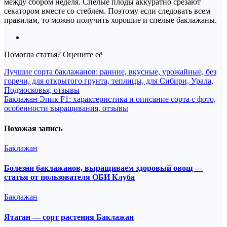
между сбором неделя. Спелые плоды аккуратно срезают
секатором вместе со стеблем. Поэтому если следовать всем
правилам, то можно получить хорошие и спелые баклажаны.
Помогла статья? Оцените её
Навигация
Лучшие сорта баклажанов: ранние, вкусные, урожайные, без
горечи, для открытого грунта, теплицы, для Сибири, Урала,
по
Подмосковья, отзывы
записям
Баклажан Эпик F1: характеристика и описание сорта с фото,
особенности выращивания, отзывы
Похожая запись
Баклажан
Болезни баклажанов, выращиваем здоровый овощ —
статья от пользователя ОБИ Клуба
Баклажан
Ятаган — сорт растения Баклажан