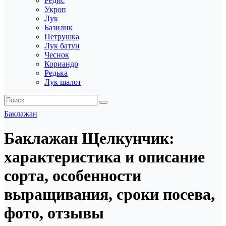
Редис
Укроп
Лук
Базилик
Петрушка
Лук батун
Чеснок
Кориандр
Редька
Лук шалот
Баклажан
Баклажан Щелкунчик:
характеристика и описание
сорта, особенности
выращивания, сроки посева,
фото, отзывы