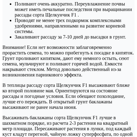
Поливают очень аккуратно. Переувлажнение почвы
может иметь печальные последствия при выращивании
рассады сорта Щелкунчик F1 .
Проводят не менее трех подкормок комплексными
удобрениями, направленными на развитие корневой
системы.
Закаливают рассаду за 7-10 дней до высадки в грунт.
Внимание! Если нет возможности заблаговременно
прорастить семена, то можно прибегнуть к посадке в кипяток.
Грунт проливают кипятком, дают ему немного остыть, сеют
семена, мульчируют и поливают горячей водой. Емкости
накрывают стеклом. Метод довольно действенный из-за
возникновения парникового эффекта.
В теплицы рассаду сорта Щелкунчик F1 высаживают ближе
ко второй половине мая. Ориентируются на состояние
рассады и погодные условия. Если обещают похолодание,
лучше его переждать. В открытый грунт баклажаны
высаживают не ранее начала июня.
Высаживать баклажаны сорта Щелкунчик F1 лучше в
шахматном порядке, из расчета 2-3 растения на квадратный
метр площади. Пересаживают растения в лунки, под каждый
куст кладут перегной, чайную ложку суперфосфата, по одной