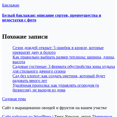
Баклажан
Белый баклажан: описание сортов, преимущества и
недостатки с фото
Похожие записи
Сезон дождей открыт: 5 ошибок в кровле, которые
превратят дачу в болото
Как правильно выбрать размер теплицы: ширина, длина,
высота
Садовые гостиные: 3 формата обустройства зоны отдыха
для стильного дачного сезона
Сад без хлопот: как создать цветник, который будет
радовать много лет
Удалённая прополка: как управлять огородом (и
бизнесом), не выходя из дома
Садовая тема
Сайт о выращивании овощей и фруктов на вашем участке
Сайт работает на WordPress
|
Тема: Newsup, автор
Themeansar