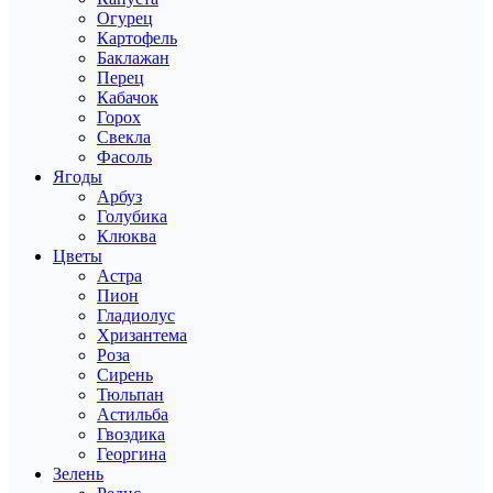
Огурец
Картофель
Баклажан
Перец
Кабачок
Горох
Свекла
Фасоль
Ягоды
Арбуз
Голубика
Клюква
Цветы
Астра
Пион
Гладиолус
Хризантема
Роза
Сирень
Тюльпан
Астильба
Гвоздика
Георгина
Зелень