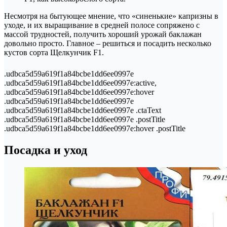
Несмотря на бытующее мнение, что «синенькие» капризны в
уходе, и их выращивание в средней полосе сопряжено с
массой трудностей, получить хороший урожай баклажан
довольно просто. Главное – решиться и посадить несколько
кустов сорта Щелкунчик F1.
.udbca5d59a619f1a84bcbe1dd6ee0997e
.udbca5d59a619f1a84bcbe1dd6ee0997e:active,
.udbca5d59a619f1a84bcbe1dd6ee0997e:hover
.udbca5d59a619f1a84bcbe1dd6ee0997e
.udbca5d59a619f1a84bcbe1dd6ee0997e .ctaText
.udbca5d59a619f1a84bcbe1dd6ee0997e .postTitle
.udbca5d59a619f1a84bcbe1dd6ee0997e:hover .postTitle
Посадка и уход