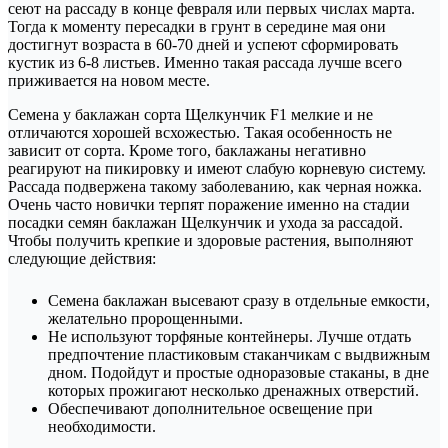
сеют на рассаду в конце февраля или первых числах марта.
Тогда к моменту пересадки в грунт в середине мая они
достигнут возраста в 60-70 дней и успеют сформировать
кустик из 6-8 листьев. Именно такая рассада лучше всего
приживается на новом месте.
Семена у баклажан сорта Щелкунчик F1 мелкие и не
отличаются хорошей всхожестью. Такая особенность не
зависит от сорта. Кроме того, баклажаны негативно
реагируют на пикировку и имеют слабую корневую систему.
Рассада подвержена такому заболеванию, как черная ножка.
Очень часто новички терпят поражение именно на стадии
посадки семян баклажан Щелкунчик и ухода за рассадой.
Чтобы получить крепкие и здоровые растения, выполняют
следующие действия:
Семена баклажан высевают сразу в отдельные емкости,
желательно пророщенными.
Не используют торфяные контейнеры. Лучше отдать
предпочтение пластиковым стаканчикам с выдвижным
дном. Подойдут и простые одноразовые стаканы, в дне
которых прожигают несколько дренажных отверстий.
Обеспечивают дополнительное освещение при
необходимости.