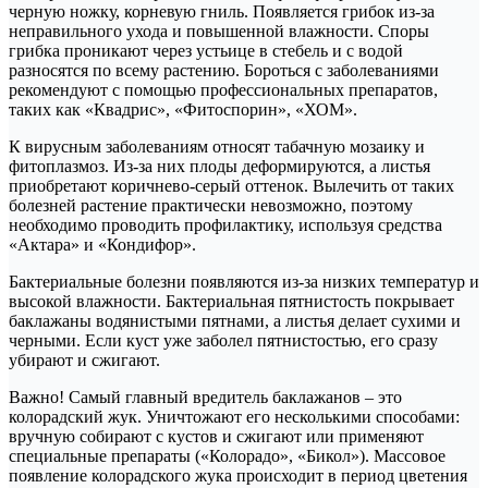
черную ножку, корневую гниль. Появляется грибок из-за
неправильного ухода и повышенной влажности. Споры
грибка проникают через устьице в стебель и с водой
разносятся по всему растению. Бороться с заболеваниями
рекомендуют с помощью профессиональных препаратов,
таких как «Квадрис», «Фитоспорин», «ХОМ».
К вирусным заболеваниям относят табачную мозаику и
фитоплазмоз. Из-за них плоды деформируются, а листья
приобретают коричнево-серый оттенок. Вылечить от таких
болезней растение практически невозможно, поэтому
необходимо проводить профилактику, используя средства
«Актара» и «Кондифор».
Бактериальные болезни появляются из-за низких температур и
высокой влажности. Бактериальная пятнистость покрывает
баклажаны водянистыми пятнами, а листья делает сухими и
черными. Если куст уже заболел пятнистостью, его сразу
убирают и сжигают.
Важно! Самый главный вредитель баклажанов – это
колорадский жук. Уничтожают его несколькими способами:
вручную собирают с кустов и сжигают или применяют
специальные препараты («Колорадо», «Бикол»). Массовое
появление колорадского жука происходит в период цветения