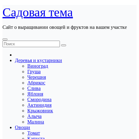
Перейти
Садовая тема
к
содержанию
Сайт о выращивании овощей и фруктов на вашем участке
Деревья и кустарники
Виноград
Груша
Черешня
Абрикос
Слива
Яблоня
Смородина
Актинидия
Крыжовник
Алыча
Малина
Овощи
Томат
Капуста