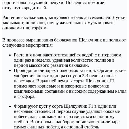
горсти золы и луковой шелухи. Последняя помогает
отпугнуть вредителей.
Растения высаживают, заглубляя стебель до семядолей. Лунки
закрывают, поливают, почву желательно замульчировать
опилками или торфом.
В процессе выращивания баклажанов Щелкунчик выполняют
следующие мероприятия:
Растения поливают отстоявшейся водой с интервалом
один раз в неделю, удваивая количество поливов в
период массового развития баклажан.
Проводят до четырех подкормок за сезон. Органические
удобрения вносят один раз спустя 2-3 недели после
пересадки. В дальнейшем для сорта Щелкунчик F1
применяют корневые и внекорневые подкормки
комплексными составами с высоким содержанием калия
и фосфора.
Формируют куст у сорта Щелкунчик F1 в один или
несколько стеблей. В первом случае удаляют боковые
побеги, давая возможность развиваться основному
стеблю. Во втором – наоборот, оставляют три-четыре
самых сильных побега, а основной стебель