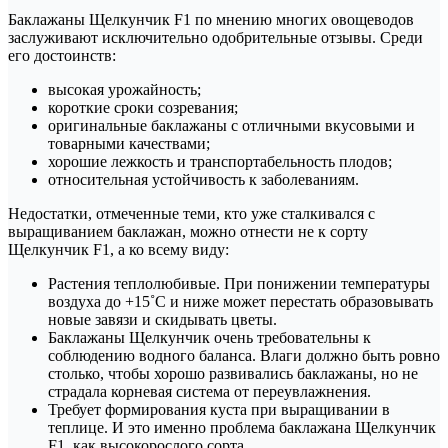
Баклажаны Щелкунчик F1 по мнению многих овощеводов
заслуживают исключительно одобрительные отзывы. Среди
его достоинств:
высокая урожайность;
короткие сроки созревания;
оригинальные баклажаны с отличными вкусовыми и
товарными качествами;
хорошие лежкость и транспортабельность плодов;
относительная устойчивость к заболеваниям.
Недостатки, отмеченные теми, кто уже сталкивался с
выращиванием баклажан, можно отнести не к сорту
Щелкунчик F1, а ко всему виду:
Растения теплолюбивые. При понижении температуры
воздуха до +15˚C и ниже может перестать образовывать
новые завязи и скидывать цветы.
Баклажаны Щелкунчик очень требовательны к
соблюдению водного баланса. Влаги должно быть ровно
столько, чтобы хорошо развивались баклажаны, но не
страдала корневая система от переувлажнения.
Требует формирования куста при выращивании в
теплице. И это именно проблема баклажана Щелкунчик
F1, как высокорослого сорта.