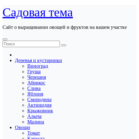
Перейти
Садовая тема
к
содержанию
Сайт о выращивании овощей и фруктов на вашем участке
Деревья и кустарники
Виноград
Груша
Черешня
Абрикос
Слива
Яблоня
Смородина
Актинидия
Крыжовник
Алыча
Малина
Овощи
Томат
Капуста