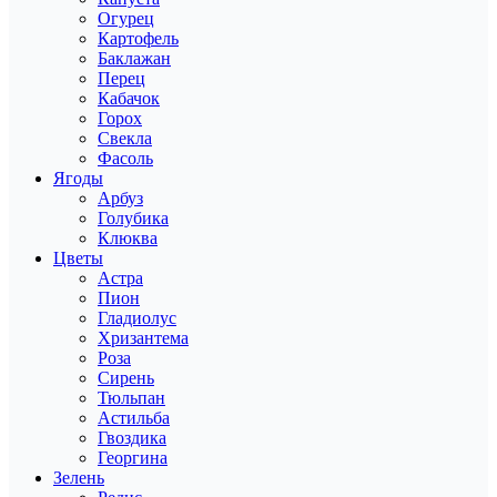
Огурец
Картофель
Баклажан
Перец
Кабачок
Горох
Свекла
Фасоль
Ягоды
Арбуз
Голубика
Клюква
Цветы
Астра
Пион
Гладиолус
Хризантема
Роза
Сирень
Тюльпан
Астильба
Гвоздика
Георгина
Зелень