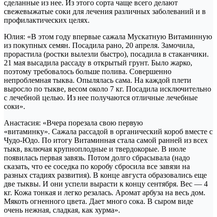
сделанные из нее. Из этого сорта чаще всего делают
свежевыжатые соки для лечения различных заболеваний и в
профилактических целях.
Юлия: «В этом году впервые сажала Мускатную Витаминную
из покупных семян. Посадила рано, 20 апреля. Замочила,
прорастила (ростки вылезли быстро), посадила в стаканчики.
21 мая высадила рассаду в открытый грунт. Было жарко,
поэтому требовалось больше полива. Совершенно
непроблемная тыква. Опылялась сама. На каждой плети
выросло по тыкве, весом около 7 кг. Посадила исключительно
с лечебной целью. Из нее получаются отличные лечебные
соки».
Анастасия: «Вчера порезала свою первую
«витаминку». Сажала рассадой в органический короб вместе с
Чудо-Юдо. По итогу Витаминная стала самой ранней из всех
тыкв, включая крупноплодные и твердокорые. В июле
появилась первая завязь. Потом долго сбрасывала (надо
сказать, что ее соседка по коробу сбросила все завязи на
разных стадиях развития). В конце августа образовались еще
две тыквы. И они успели вырасти к концу сентября. Вес — 4
кг. Кожа тонкая и легко резалась. Аромат арбуза на весь дом.
Мякоть огненного цвета. Дает много сока. В сыром виде
очень нежная, сладкая, как хурма».