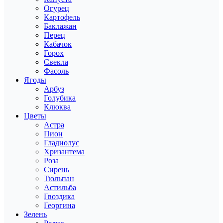
Огурец
Картофель
Баклажан
Перец
Кабачок
Горох
Свекла
Фасоль
Ягоды
Арбуз
Голубика
Клюква
Цветы
Астра
Пион
Гладиолус
Хризантема
Роза
Сирень
Тюльпан
Астильба
Гвоздика
Георгина
Зелень