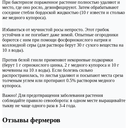
При бактериозе пораженное растение полностью удаляют и
место, где оно росло, дезинфицируют. Затем обрабатывают
соседние стебли бордоской жидкостью (10 г извести и столько
же медного купороса).
Избавиться от мучнистой росы непросто. Этот грибок
устойчив и не погибает даже зимой. Опытные огородники
борются с ним при помощи фосфорнокислого натрия и
коллоидной серы (для раствора берут 30 г сухого вещества на
10 л воды).
Против белой гнили применяют некорневые подкормки
(берут 1 г сернокислого цинка, 2 г медного купороса и 10 г
мочевины на 10 л воды). Если болезнь сильно
распространилась, то листья удаляют и посыпают места среза
толченым углем или протирают 0.5% раствором медного
купороса.
Важно! Для предотвращения заболевания растения
соблюдайте правило севооборота: в одном месте выращивайте
тыкву не чаще одного раза в 3-4 года.
Отзывы фермеров