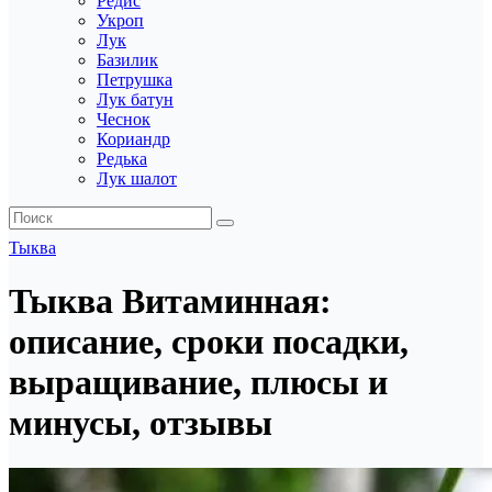
Редис
Укроп
Лук
Базилик
Петрушка
Лук батун
Чеснок
Кориандр
Редька
Лук шалот
Тыква
Тыква Витаминная:
описание, сроки посадки,
выращивание, плюсы и
минусы, отзывы