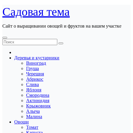
Перейти
Садовая тема
к
содержанию
Сайт о выращивании овощей и фруктов на вашем участке
Деревья и кустарники
Виноград
Груша
Черешня
Абрикос
Слива
Яблоня
Смородина
Актинидия
Крыжовник
Алыча
Малина
Овощи
Томат
Капуста