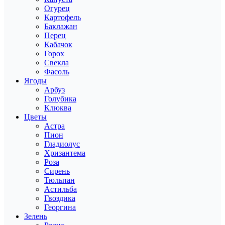
Огурец
Картофель
Баклажан
Перец
Кабачок
Горох
Свекла
Фасоль
Ягоды
Арбуз
Голубика
Клюква
Цветы
Астра
Пион
Гладиолус
Хризантема
Роза
Сирень
Тюльпан
Астильба
Гвоздика
Георгина
Зелень