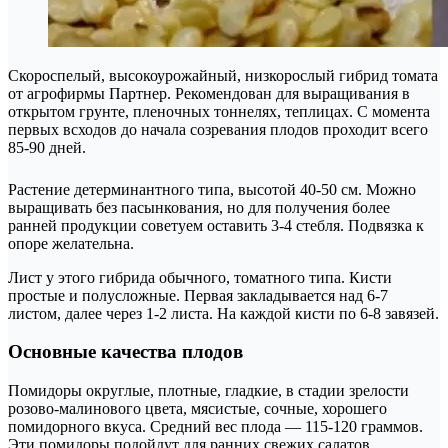
Скороспелый, высокоурожайный, низкорослый гибрид томата
от агрофирмы Партнер. Рекомендован для выращивания в
открытом грунте, пленочных тоннелях, теплицах. С момента
первых всходов до начала созревания плодов проходит всего
85-90 дней.
Растение детерминантного типа, высотой 40-50 см. Можно
выращивать без пасынкования, но для получения более
ранней продукции советуем оставить 3-4 стебля. Подвязка к
опоре желательна.
Лист у этого гибрида обычного, томатного типа. Кисти
простые и полусложные. Первая закладывается над 6-7
листом, далее через 1-2 листа. На каждой кисти по 6-8 завязей.
Основные качества плодов
Помидоры округлые, плотные, гладкие, в стадии зрелости
розово-малинового цвета, мясистые, сочные, хорошего
помидорного вкуса. Средний вес плода — 115-120 граммов.
Эти помидоры подойдут для ранних свежих салатов,