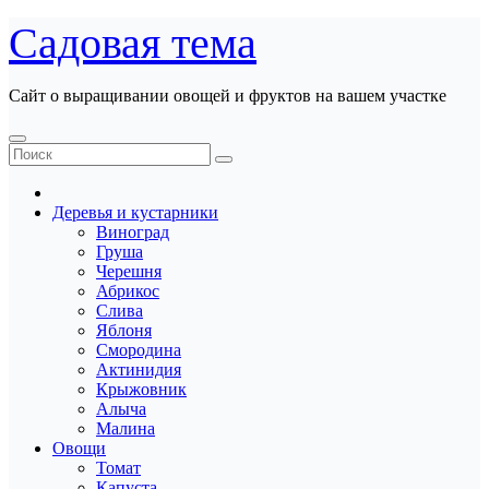
Перейти
Садовая тема
к
содержанию
Сайт о выращивании овощей и фруктов на вашем участке
Деревья и кустарники
Виноград
Груша
Черешня
Абрикос
Слива
Яблоня
Смородина
Актинидия
Крыжовник
Алыча
Малина
Овощи
Томат
Капуста