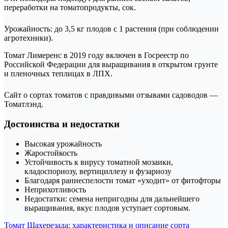
переработки на томатопродукты, сок.
Урожайность: до 3,5 кг плодов с 1 растения (при соблюдении
агротехники).
Томат Лимеренс в 2019 году включен в Госреестр по
Российской Федерации для выращивания в открытом грунте
и пленочных теплицах в ЛПХ.
Сайт о сортах томатов с правдивыми отзывами садоводов —
Томатлэнд.
Достоинства и недостатки
Высокая урожайность
Жаростойкость
Устойчивость к вирусу томатной мозаики,
кладоспориозу, вертициллезу и фузариозу
Благодаря раннеспелости томат «уходит» от фитофторы
Неприхотливость
Недостатки: семена непригодны для дальнейшего
выращивания, вкус плодов уступает сортовым.
Навигация
Томат Шахерезада: характеристика и описание сорта