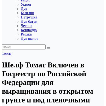
Редис
Укроп
Лук
Базилик
Петрушка
Лук батун
Чеснок
Кориандр
Редька
Лук шалот
Томат
Шелф Томат Включен в
Госреестр по Российской
Федерации для
выращивания в открытом
грунте и под пленочными