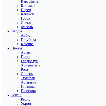
Картофель
Баклажан
Перец
Кабачок
Горох
Свекла
Фасоль
Ягоды
Арбуз
Голубика
Клюква
Цветы
Астра
Пион
Гладиолус
Хризантема
Роза
Сирень
Тюльпан
Астильба
Гвоздика
Георгина
Зелень
Редис
Укроп