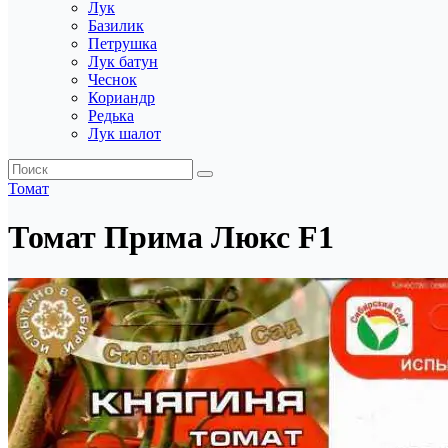
Лук
Базилик
Петрушка
Лук батун
Чеснок
Кориандр
Редька
Лук шалот
Томат
Томат Прима Люкс F1