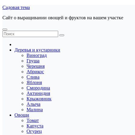
Перейти
Садовая тема
к
Сайт о выращивании овощей и фруктов на вашем участке
содержанию
Деревья и кустарники
Виноград
Груша
Черешня
Абрикос
Слива
Яблоня
Смородина
Актинидия
Крыжовник
Алыча
Малина
Овощи
Томат
Капуста
Огурец