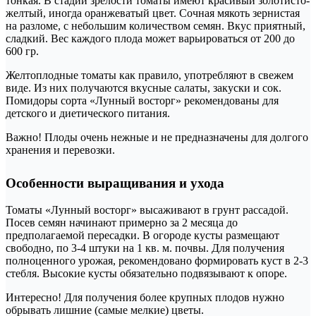
тонкая. В стадии зрелости томаты имеют красивый золотисто-
желтый, иногда оранжеватый цвет. Сочная мякоть зернистая
на разломе, с небольшим количеством семян. Вкус приятный,
сладкий. Вес каждого плода может варьироваться от 200 до
600 гр.
Желтоплодные томаты как правило, употребляют в свежем
виде. Из них получаются вкусные салаты, закуски и сок.
Помидоры сорта «Лунный восторг» рекомендованы для
детского и диетического питания.
Важно! Плоды очень нежные и не предназначены для долгого
хранения и перевозки.
Особенности выращивания и ухода
Томаты «Лунный восторг» высаживают в грунт рассадой.
Посев семян начинают примерно за 2 месяца до
предполагаемой пересадки. В огороде кусты размещают
свободно, по 3-4 штуки на 1 кв. м. почвы. Для получения
полноценного урожая, рекомендовано формировать куст в 2-3
стебля. Высокие кусты обязательно подвязывают к опоре.
Интересно! Для получения более крупных плодов нужно
обрывать лишние (самые мелкие) цветы.