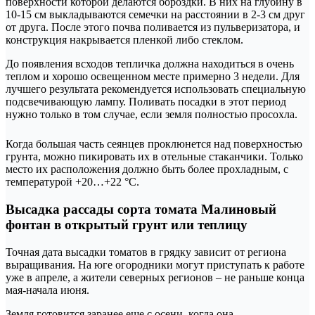
поверхности которой делаются бороздки. В них на глубину в
10-15 см выкладываются семечки на расстоянии в 2-3 см друг
от друга. После этого почва поливается из пульверизатора, и
конструкция накрывается пленкой либо стеклом.
До появления всходов тепличка должна находиться в очень
теплом и хорошо освещенном месте примерно 3 недели. Для
лучшего результата рекомендуется использовать специальную
подсвечивающую лампу. Поливать посадки в этот период
нужно только в том случае, если земля полностью просохла.
Когда большая часть сеянцев проклюнется над поверхностью
грунта, можно пикировать их в отельные стаканчики. Только
место их расположения должно быть более прохладным, с
температурой +20…+22 °С.
Высадка рассады сорта томата Малиновый
фонтан в открытый грунт или теплицу
Точная дата высадки томатов в грядку зависит от региона
выращивания. На юге огородники могут приступать к работе
уже в апреле, а жители северных регионов – не раньше конца
мая-начала июня.
Земля готовится заранее еще с осени, когда она