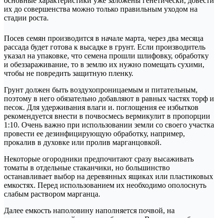
основные характеристики уже заложены генетически, довести
их до совершенства можно только правильным уходом на
стадии роста.
Посев семян производится в начале марта, через два месяца
рассада будет готова к высадке в грунт. Если производитель
указал на упаковке, что семена прошли шлифовку, обработку
и обеззараживание, то в землю их нужно помещать сухими,
чтобы не повредить защитную пленку.
Грунт должен быть воздухопроницаемым и питательным,
поэтому в него обязательно добавляют в равных частях торф и
песок. Для удерживания влаги и. поглощения ее избытков
рекомендуется внести в почвосмесь вермикулит в пропорции
1:10. Очень важно при использовании земли со своего участка
провести ее дезинфицирующую обработку, например,
прокалив в духовке или пролив марганцовкой.
Некоторые огородники предпочитают сразу высаживать
томаты в отдельные стаканчики, но большинство
останавливает выбор на деревянных ящиках или пластиковых
емкостях. Перед использованием их необходимо ополоснуть
слабым раствором марганца.
Далее емкость наполовину наполняется почвой, на