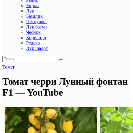
Редис
Укроп
Лук
Базилик
Петрушка
Лук батун
Чеснок
Кориандр
Редька
Лук шалот
Томат
Томат черри Лунный фонтан
F1 — YouTube