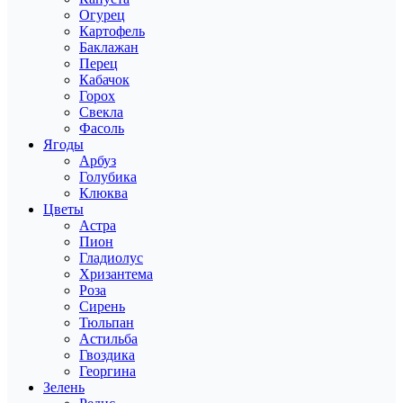
Огурец
Картофель
Баклажан
Перец
Кабачок
Горох
Свекла
Фасоль
Ягоды
Арбуз
Голубика
Клюква
Цветы
Астра
Пион
Гладиолус
Хризантема
Роза
Сирень
Тюльпан
Астильба
Гвоздика
Георгина
Зелень