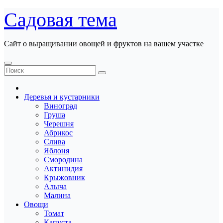
Перейти
Садовая тема
к
содержанию
Сайт о выращивании овощей и фруктов на вашем участке
Деревья и кустарники
Виноград
Груша
Черешня
Абрикос
Слива
Яблоня
Смородина
Актинидия
Крыжовник
Алыча
Малина
Овощи
Томат
Капуста