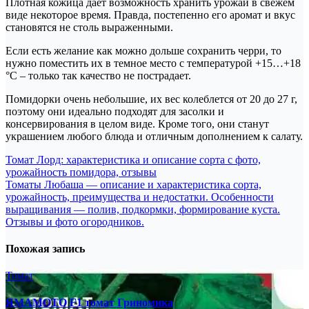
Плотная кожица дает возможность хранить урожай в свежем
виде некоторое время. Правда, постепенно его аромат и вкус
становятся не столь выраженными.
Если есть желание как можно дольше сохранить черри, то
нужно поместить их в темное место с температурой +15…+18
°С – только так качество не пострадает.
Помидорки очень небольшие, их вес колеблется от 20 до 27 г,
поэтому они идеально подходят для засолки и
консервирования в целом виде. Кроме того, они станут
украшением любого блюда и отличным дополнением к салату.
Навигация
Томат Лорд: характеристика и описание сорта с фото,
урожайность помидора, отзывы
по
Томаты Любаша — описание и характеристика сорта,
записям
урожайность, преимущества и недостатки. Особенности
выращивания — полив, подкормки, формирование куста.
Отзывы и фото огородников.
Похожая запись
Томат
ЯМАМОТО F1 томат Гриномика