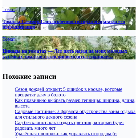
Томат
Томаты Саммер Сан: особенности сорта и правила его
выращивания
Томат
Цикады на томатах — Лет пять назад на моих молодых
кустиках томатов стали происходить странные…
Похожие записи
Сезон дождей открыт: 5 ошибок в кровле, которые
превратят дачу в болото
Как правильно выбрать размер теплицы: ширина, длина,
высота
Садовые гостиные: 3 формата обустройства зоны отдыха
для стильного дачного сезона
Сад без хлопот: как создать цветник, который будет
радовать много лет
Удалённая прополка: как управлять огородом (и