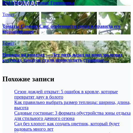
ЯМАМОТО F1 томат Гриномика
Томат
Томаты Саммер Сан: особенности сорта и правила его
выращивания
Томат
Цикады на томатах — Лет пять назад на моих молодых
кустиках томатов стали происходить странные…
Похожие записи
Сезон дождей открыт: 5 ошибок в кровле, которые
превратят дачу в болото
Как правильно выбрать размер теплицы: ширина, длина,
высота
Садовые гостиные: 3 формата обустройства зоны отдыха
для стильного дачного сезона
Сад без хлопот: как создать цветник, который будет
радовать много лет