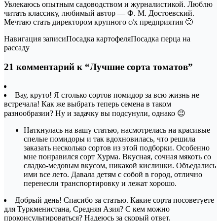
Увлекаюсь опытным садоводством и журналистикой. Люблю
читать классику, любимый автор — Ф. М. Достоевский.
Мечтаю стать директором крупного с/х предприятия 🙂
Навигация записиПосадка картофеляПосадка перца на
рассаду
21 комментарий к “Лучшие сорта томатов”
Вау, круто! Я столько сортов помидор за всю жизнь не
встречала! Как же выбрать теперь семена в таком
разнообразии? Ну и задачку вы подсунули, однако 😉
Наткнулась на вашу статью, насмотрелась на красивые
спелые помидоры и так вдохновилась, что решила
заказать несколько сортов из этой подборки. Особенно
мне понравился сорт Хурма. Вкусная, сочная мякоть со
сладко-медовым вкусом, никакой кислинки. Объедались
ими все лето. Давала детям с собой в город, отлично
перенесли транспортировку и лежат хорошо.
Добрый день! Спасибо за статью. Какие сорта посоветуете
для Туркменистана, Средняя Азия? С кем можно
проконсультироваться? Надеюсь за скорый ответ.