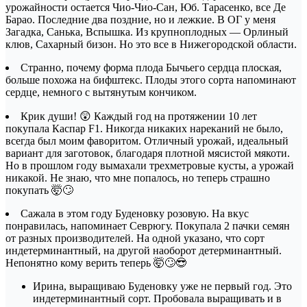
урожайности остается Чио-Чио-Сан, Юб. Тарасенко, все Де
Барао. Последние два поздние, но и лежкие. В ОГ у меня
Загадка, Санька, Вспышка. Из крупноплодных — Орлиный
клюв, Сахарный бизон. Но это все в Нижегородской области.
Странно, почему форма плода Бычьего сердца плоская,
больше похожа на бифштекс. Плоды этого сорта напоминают
сердце, немного с вытянутым кончиком.
Крик души! 😲 Каждый год на протяжении 10 лет
покупала Каспар F1. Никогда никаких нареканий не было,
всегда был моим фаворитом. Отличный урожай, идеальный
вариант для заготовок, благодаря плотной мясистой мякоти.
Но в прошлом году вымахали трехметровые кусты, а урожай
никакой. Не знаю, что мне попалось, но теперь страшно
покупать 🤯🙄
Сажала в этом году Буденовку розовую. На вкус
понравилась, напоминает Севрюгу. Покупала 2 пачки семян
от разных производителей. На одной указано, что сорт
индетерминантный, на другой наоборот детерминантный.
Непонятно кому верить теперь 🤯🙄😎
Ирина, выращиваю Буденовку уже не первый год. Это
индетерминантный сорт. Пробовала выращивать и в