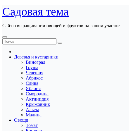
Перейти
Садовая тема
к
содержанию
Сайт о выращивании овощей и фруктов на вашем участке
Деревья и кустарники
Виноград
Груша
Черешня
Абрикос
Слива
Яблоня
Смородина
Актинидия
Крыжовник
Алыча
Малина
Овощи
Томат
Капуста