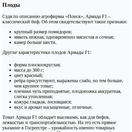
Плоды
Судя по описанию агрофирмы «Поиск», Армада F1 –
классический биф. Об этом свидетельствуют такие признаки:
крупный размер помидоров;
мякоть нежная, одновременно мясистая и сочная;
камер больше шести.
Другие характеристики плодов Армады F1:
форма плоскоокруглая;
масса до 300 г;
цвет красный;
ребра присутствуют, выражены слабо, но тем больше,
чем крупнее томат;
плечики чуть приподнятые, плодоножка аккуратная,
слегка утопленная;
кожура гладкая, лоснящаяся;
вкус и аромат насыщенные, отличные.
Томат Армада F1 обладает высокими, как для бифов,
лежкостью и транспортабельностью. На это есть прямое
указание в Госреестре – урожайность именно товарных