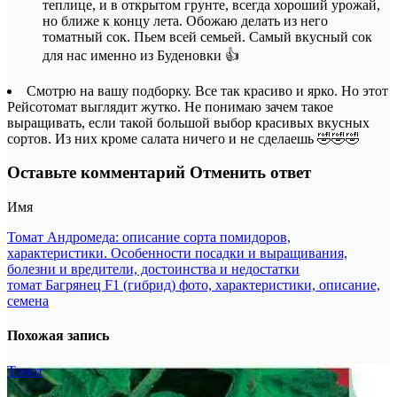
теплице, и в открытом грунте, всегда хороший урожай,
но ближе к концу лета. Обожаю делать из него
томатный сок. Пьем всей семьей. Самый вкусный сок
для нас именно из Буденовки 👍
Смотрю на вашу подборку. Все так красиво и ярко. Но этот
Рейсотомат выглядит жутко. Не понимаю зачем такое
выращивать, если такой большой выбор красивых вкусных
сортов. Из них кроме салата ничего и не сделаешь 🤣🤣🤣
Оставьте комментарий Отменить ответ
Имя
Навигация
Томат Андромеда: описание сорта помидоров,
характеристики. Особенности посадки и выращивания,
по
болезни и вредители, достоинства и недостатки
записям
томат Багрянец F1 (гибрид) фото, характеристики, описание,
семена
Похожая запись
Томат