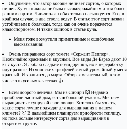
Ощущение, что автор вообще не знает сортов, о которых
пишет. Хурма никогда не была высокоурожайным и тем более
ранним сортом. Чио-чио-сан обязательно пасынкуется. Его, в
крайнем случае, в два ствола ведут. В статье этот сорт назван
устойчивым к болячкам, тогда как он очень поражается
кладоспориозом. И таких ошибок в статье куча.
Меня тоже возмутили примитивные и ошибочные
высказывания!
Очень понравился сорт томата «Сержант Пеппер».
Необычайно красивый и вкусный. Все виды Де-Барао дают 10
кг с куста. Я люблю сладкие помидорчики, но в переработку
идут разные. Из японских трюфелей самый урожайный у меня
красный. И хранится до марта. Обзор замечательный, в том
числе о вкусовых качествах 👍
Всем доброго денечка. Мы из Сибири 🙌 Недавно
приобрели частный дом, есть небольшой участок. Мечтаем
выращивать с супругой свои овощи. Хотелось бы узнать,
какие сорта лучше подходят для выращивания в нашем
климате? 🙄 В дальнейшем планируем приобрести теплицу,
но пока больше интересуют сорта для выращивания в
открытом грунте.