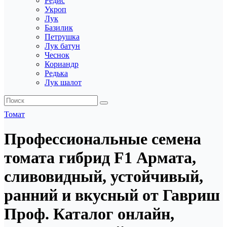
Редис
Укроп
Лук
Базилик
Петрушка
Лук батун
Чеснок
Кориандр
Редька
Лук шалот
Томат
Профессиональные семена
томата гибрид F1 Армата,
сливовидный, устойчивый,
ранний и вкусный от Гавриш
Проф. Каталог онлайн,