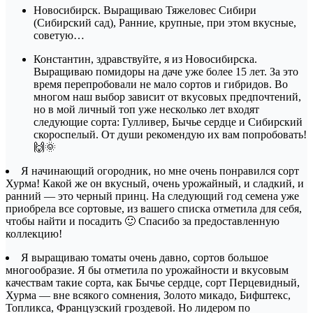
Новосибирск. Выращиваю Тяжеловес Сибири
(Сибирский сад), Ранние, крупные, при этом вкусные,
советую…
Константин, здравствуйте, я из Новосибирска.
Выращиваю помидоры на даче уже более 15 лет. За это
время перепробовали не мало сортов и гибридов. Во
многом наш выбор зависит от вкусовых предпочтений,
но в мой личный топ уже несколько лет входят
следующие сорта: Гулливер, Бычье сердце и Сибирский
скороспелый. От души рекомендую их вам попробовать!
🙌🌞
Я начинающий огородник, но мне очень понравился сорт
Хурма! Какой же он вкусный, очень урожайный, и сладкий, и
ранний — это черный принц. На следующий год семена уже
приобрела все сортовые, из вашего списка отметила для себя,
чтобы найти и посадить 🙂 Спасибо за предоставленную
коллекцию!
Я выращиваю томаты очень давно, сортов большое
многообразие. Я бы отметила по урожайности и вкусовым
качествам такие сорта, как Бычье сердце, сорт Перцевидный,
Хурма — вне всякого сомнения, Золото микадо, Бифштекс,
Топликса, Французский гроздевой. Но лидером по