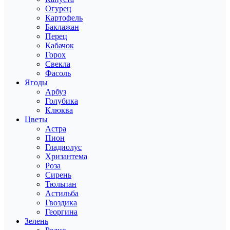
Огурец
Картофель
Баклажан
Перец
Кабачок
Горох
Свекла
Фасоль
Ягоды
Арбуз
Голубика
Клюква
Цветы
Астра
Пион
Гладиолус
Хризантема
Роза
Сирень
Тюльпан
Астильба
Гвоздика
Георгина
Зелень