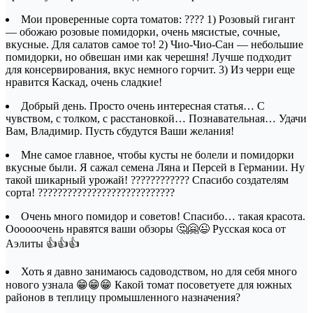
Мои проверенные сорта томатов: ???? 1) Розовый гигант
— обожаю розовые помидорки, очень мясистые, сочные,
вкусные. Для салатов самое то! 2) Чио-Чио-Сан — небольшие
помидорки, но обвешан ими как черешня! Лучше подходит
для консервирования, вкус немного горчит. 3) Из черри еще
нравится Каскад, очень сладкие!
Добрый день. Просто очень интересная статья… С
чувством, с толком, с расстановкой… Познавательная… Удачи
Вам, Владимир. Пусть сбудутся Ваши желания!
Мне самое главное, чтобы кусты не болели и помидорки
вкусные были. Я сажал семена Ляна и Персей в Германии. Ну
такой шикарный урожай! ???????????? Спасибо создателям
сорта! ????????????????????????????
Очень много помидор и советов! Спасибо… такая красота.
Оооооочень нравятся ваши обзоры 🤔🤗😉 Русская коса от
Аэлиты 👍👍👍
Хоть я давно занимаюсь садоводством, но для себя много
нового узнала 😁😁😁 Какой томат посоветуете для южных
районов в теплицу промышленного назначения?