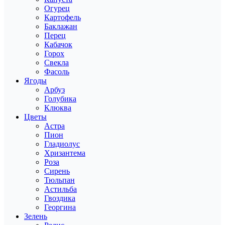
Огурец
Картофель
Баклажан
Перец
Кабачок
Горох
Свекла
Фасоль
Ягоды
Арбуз
Голубика
Клюква
Цветы
Астра
Пион
Гладиолус
Хризантема
Роза
Сирень
Тюльпан
Астильба
Гвоздика
Георгина
Зелень