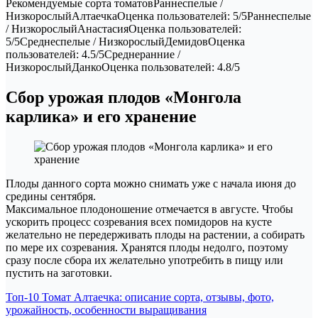
Рекомендуемые сорта томатовРаннеспелые /
НизкорослыйАлтаечкаОценка пользователей: 5/5Раннеспелые
/ НизкорослыйАнастасияОценка пользователей:
5/5Среднеспелые / НизкорослыйДемидовОценка
пользователей: 4.5/5Среднеранние /
НизкорослыйДанкоОценка пользователей: 4.8/5
Сбор урожая плодов «Монгола
карлика» и его хранение
Плоды данного сорта можно снимать уже с начала июня до
средины сентября.
Максимальное плодоношение отмечается в августе. Чтобы
ускорить процесс созревания всех помидоров на кусте
желательно не передерживать плоды на растении, а собирать
по мере их созревания. Хранятся плоды недолго, поэтому
сразу после сбора их желательно употребить в пищу или
пустить на заготовки.
Навигация
Топ-10 Томат Алтаечка: описание сорта, отзывы, фото,
урожайность, особенности выращивания