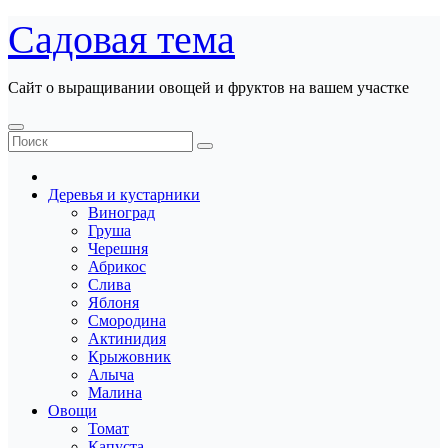
Перейти
Садовая тема
к
содержанию
Сайт о выращивании овощей и фруктов на вашем участке
Деревья и кустарники
Виноград
Груша
Черешня
Абрикос
Слива
Яблоня
Смородина
Актинидия
Крыжовник
Алыча
Малина
Овощи
Томат
Капуста