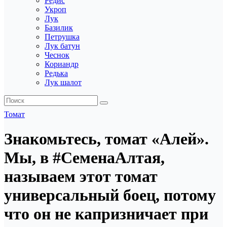
Редис
Укроп
Лук
Базилик
Петрушка
Лук батун
Чеснок
Кориандр
Редька
Лук шалот
Томат
Знакомьтесь, томат «Алей».
Мы, в #СеменаАлтая,
называем этот томат
универсальный боец, потому
что он не капризничает при