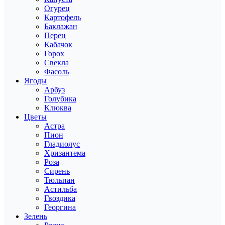
Огурец
Картофель
Баклажан
Перец
Кабачок
Горох
Свекла
Фасоль
Ягоды
Арбуз
Голубика
Клюква
Цветы
Астра
Пион
Гладиолус
Хризантема
Роза
Сирень
Тюльпан
Астильба
Гвоздика
Георгина
Зелень