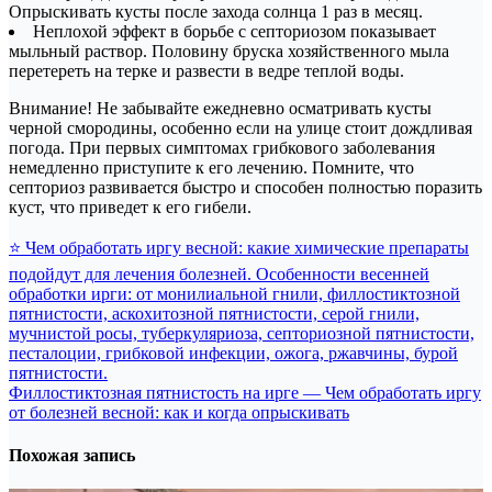
Опрыскивать кусты после захода солнца 1 раз в месяц.
Неплохой эффект в борьбе с септориозом показывает
мыльный раствор. Половину бруска хозяйственного мыла
перетереть на терке и развести в ведре теплой воды.
Внимание! Не забывайте ежедневно осматривать кусты
черной смородины, особенно если на улице стоит дождливая
погода. При первых симптомах грибкового заболевания
немедленно приступите к его лечению. Помните, что
септориоз развивается быстро и способен полностью поразить
куст, что приведет к его гибели.
Навигация
⭐ Чем обработать иргу весной: какие химические препараты
по
подойдут для лечения болезней. Особенности весенней
обработки ирги: от монилиальной гнили, филлостиктозной
записям
пятнистости, аскохитозной пятнистости, серой гнили,
мучнистой росы, туберкуляриоза, септориозной пятнистости,
песталоции, грибковой инфекции, ожога, ржавчины, бурой
пятнистости.
Филлостиктозная пятнистость на ирге — Чем обработать иргу
от болезней весной: как и когда опрыскивать
Похожая запись