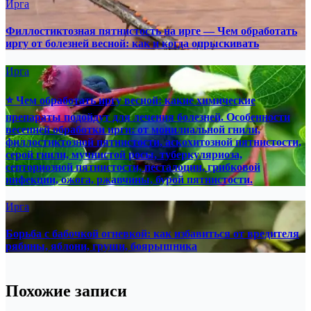
Ирга
Филлостиктозная пятнистость на ирге — Чем обработать
иргу от болезней весной: как и когда опрыскивать
Ирга
⭐ Чем обработать иргу весной: какие химические
препараты подойдут для лечения болезней. Особенности
весенней обработки ирги: от монилиальной гнили,
филлостиктозной пятнистости, аскохитозной пятнистости,
серой гнили, мучнистой росы, туберкуляриоза,
септориозной пятнистости, песталоции, грибковой
инфекции, ожога, ржавчины, бурой пятнистости.
Ирга
Борьба с бабочкой огневкой: как избавиться от вредителя
рябины, яблони, груши, боярышника
Похожие записи