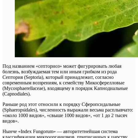
Под названием «септориоз» может фигурировать любая
болезнь, возбуждаемая тем или иным грибком из рода
Септория (Septoria), который принадлежит, согласно
современным воззрениям, к семейству Микосферелловые
(Mycosphaerellaceae), входящему в порядок Капнодиальные
(Capnodiales).
Раньше род этот относили к порядку Сферопсидальные
(Sphaeropsidales), численность выражали весьма расплывчато:
«около 1000 видов», «свыше 1000 видов», «от 1 до 2 тысяч
видов».
Нынче «Index Fungorum» — авторитетнейшая система
классификации микроорганизмов, приписанных к царству