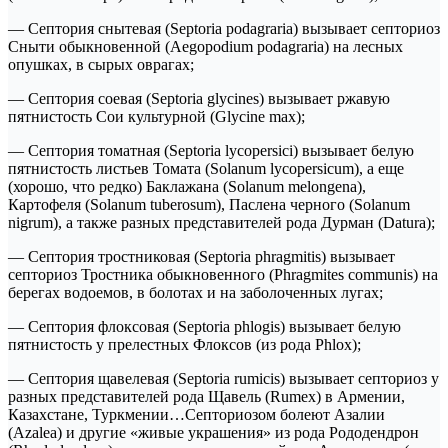
— Септория снытевая (Septoria podagraria) вызывает септориоз
Сныти обыкновенной (Aegopodium podagraria) на лесных
опушках, в сырых оврагах;
— Септория соевая (Septoria glycines) вызывает ржавую
пятнистость Сои культурной (Glycine max);
— Септория томатная (Septoria lycopersici) вызывает белую
пятнистость листьев Томата (Solanum lycopersicum), а еще
(хорошо, что редко) Баклажана (Solanum melongena),
Картофеля (Solanum tuberosum), Паслена черного (Solanum
nigrum), а также разных представителей рода Дурман (Datura);
— Септория тростниковая (Septoria phragmitis) вызывает
септориоз Тростника обыкновенного (Phragmites communis) на
берегах водоемов, в болотах и на заболоченных лугах;
— Септория флоксовая (Septoria phlogis) вызывает белую
пятнистость у прелестных Флоксов (из рода Phlox);
— Септория щавелевая (Septoria rumicis) вызывает септориоз у
разных представителей рода Щавель (Rumex) в Армении,
Казахстане, Туркмении…Септориозом болеют Азалии
(Azalea) и другие «живые украшения» из рода Рододендрон