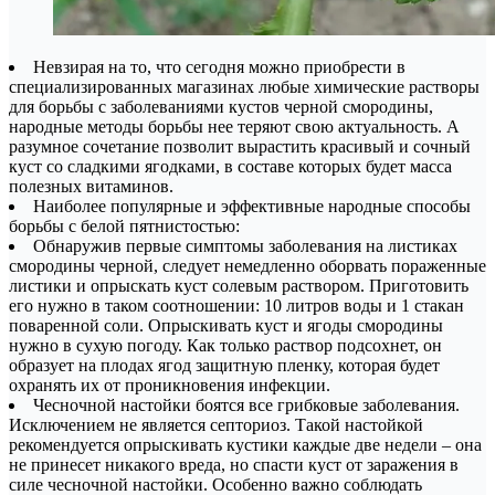
Невзирая на то, что сегодня можно приобрести в
специализированных магазинах любые химические растворы
для борьбы с заболеваниями кустов черной смородины,
народные методы борьбы нее теряют свою актуальность. А
разумное сочетание позволит вырастить красивый и сочный
куст со сладкими ягодками, в составе которых будет масса
полезных витаминов.
Наиболее популярные и эффективные народные способы
борьбы с белой пятнистостью:
Обнаружив первые симптомы заболевания на листиках
смородины черной, следует немедленно оборвать пораженные
листики и опрыскать куст солевым раствором. Приготовить
его нужно в таком соотношении: 10 литров воды и 1 стакан
поваренной соли. Опрыскивать куст и ягоды смородины
нужно в сухую погоду. Как только раствор подсохнет, он
образует на плодах ягод защитную пленку, которая будет
охранять их от проникновения инфекции.
Чесночной настойки боятся все грибковые заболевания.
Исключением не является септориоз. Такой настойкой
рекомендуется опрыскивать кустики каждые две недели – она
не принесет никакого вреда, но спасти куст от заражения в
силе чесночной настойки. Особенно важно соблюдать