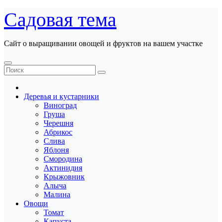
Перейти
Садовая тема
к
содержанию
Сайт о выращивании овощей и фруктов на вашем участке
Деревья и кустарники
Виноград
Груша
Черешня
Абрикос
Слива
Яблоня
Смородина
Актинидия
Крыжовник
Алыча
Малина
Овощи
Томат
Капуста