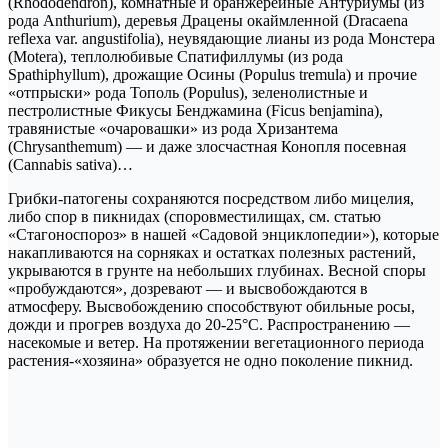
(Rhododendron), комнатные и оранжерейные Антуриумы (из
рода Anthurium), деревья Драцены окаймленной (Dracaena
reflexa var. angustifolia), неувядающие лианы из рода Монстера
(Motera), теплолюбивые Спатифиллумы (из рода
Spathiphyllum), дрожащие Осины (Populus tremula) и прочие
«отпрыски» рода Тополь (Populus), зеленолистные и
пестролистные Фикусы Бенджамина (Ficus benjamina),
травянистые «очаровашки» из рода Хризантема
(Chrysanthemum) — и даже злосчастная Конопля посевная
(Cannabis sativa)…
Грибки-патогены сохраняются посредством либо мицелия,
либо спор в пикнидах (споровместилищах, см. статью
«Стагоноспороз» в нашей «Садовой энциклопедии»), которые
накапливаются на сорняках и остатках полезных растений,
укрываются в грунте на небольших глубинах. Весной споры
«пробуждаются», дозревают — и высвобождаются в
атмосферу. Высвобождению способствуют обильные росы,
дожди и прогрев воздуха до 20-25°C. Распространению —
насекомые и ветер. На протяжении вегетационного периода
растения-«хозяина» образуется не одно поколение пикнид.