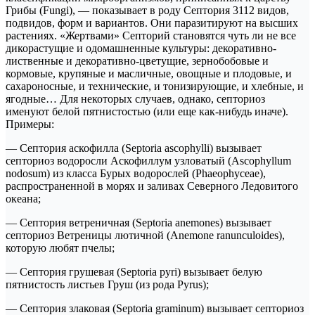
Грибы (Fungi), — показывает в роду Септория 3112 видов,
подвидов, форм и вариантов. Они паразитируют на высших
растениях. «Жертвами» Септорий становятся чуть ли не все
дикорастущие и одомашненные культуры: декоративно-
лиственные и декоративно-цветущие, зернобобовые и
кормовые, крупяные и масличные, овощные и плодовые, и
сахароносные, и технические, и тонизирующие, и хлебные, и
ягодные… Для некоторых случаев, однако, септориоз
именуют белой пятнистостью (или еще как-нибудь иначе).
Примеры:
— Септория аскофилла (Septoria ascophylli) вызывает
септориоз водоросли Аскофиллум узловатый (Ascophyllum
nodosum) из класса Бурых водорослей (Phaeophyceae),
распространенной в морях и заливах Северного Ледовитого
океана;
— Септория ветреничная (Septoria anemones) вызывает
септориоз Ветреницы лютичной (Anemone ranunculoides),
которую любят пчелы;
— Септория грушевая (Septoria pyri) вызывает белую
пятнистость листьев Груш (из рода Pyrus);
— Септория злаковая (Septoria graminum) вызывает септориоз