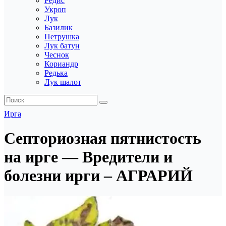
Редис
Укроп
Лук
Базилик
Петрушка
Лук батун
Чеснок
Кориандр
Редька
Лук шалот
Ирга
Септориозная пятнистость
на ирге — Вредители и
болезни ирги – АГРАРИЙ