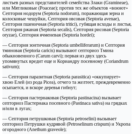
листьев разных представителей семейства Злаки (Gramineae),
или Мятликовые (Poaceae); против тех же объектов «воюют»
Септория нодорум (Septoria nodorum), поражающая зерна и
колосковые чешуйки, Септория овсовая (Septoria avenae),
Септория пшеничная (Septoria tritici), губящая всходы и листья,
Септория ржаная (Septoria secalis), Септория рисовая (Septoria
oryzae), Септория ячменевая (Septoria hordei);
— Септория зонтичная (Septoria umbelliferarum) и Септория
тминовая (Septoria caricis) вызывают септориоз Тмина
обыкновенного (Carum carvi); первая из двух здесь
упомянутых вредит еще и Кориандру посевному (Coriandrum
sativum);
— Септория паразитная (Septoria parasitica) «оккупирует»
хвою Елей (из рода Picea), отчего та желтеет, преждевременно
осыпается, и вскоре деревья гибнут;
— Септория пастернаковая (Septoria pastinacina) вызывает
септориоз Пастернака посевного (Pastinaca sativa) на грядках
и/или в лугах;
— Септория петрушковая (Septoria petroselini) вызывает
септориоз Петрушки кудрявой (Petroselinum crispum) и Укропа
огородного (Anethum graveole);