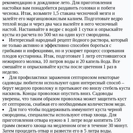
рекомендацию в дождливое лето. Для приготовления
настойки вам понадобится раздавить головки и побеги
чеснока. Итак, возьмите 1,5 стакана чесночной мезги и
залейте его марганцовокислым калием. Подготовьте ведро
теплой воды и через два часа вылейте в него чесночный
настой. Настаивайте в ведре с водой 1 сутки и опрыскайте
кусты из расчета по 500 мл на один куст смородины.
Интересный народный рецепт йодного раствора, который
не только активно и эффективно способен бороться с
грибками и инфекциями, но и ускоряет процесс созревания
плодов кустарника. Итак, подготовьте 1 литр отстоявшегося
нежирного молока, 10 литров воды и 20 капель йода. Все
смешайте и опрыскивайте кусты после цветения 1 раз в
неделю.
Для профилактики заражения септориозом некоторые
садоводы любители используют один интересный способ –
берут медную проволоку и протыкают ею внизу стебель куста
насквозь. Концы проволоки опустить вниз. Садоводы
уверены, что таким образом проволока может защитить куст
от септориоза, снабжая его необходимым количеством меди.
Для того чтобы поддерживать иммунитет куста черной
смородины, специалисты используют отвар хвоща. Для
приготовления отвара нужно в 1 литре воде кипятить 150
грамм свежего хвоща на медленном огне в течение 30 минут.
Затем процедить отвар и развести его в 5 литра воды.