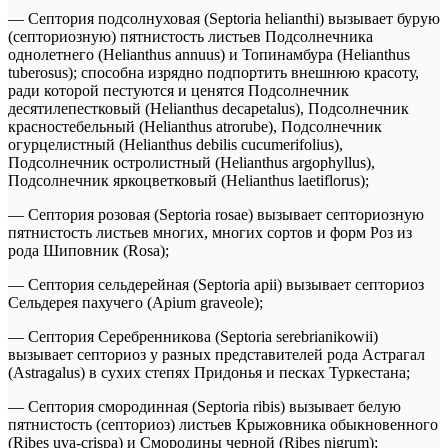
— Септория подсолнуховая (Septoria helianthi) вызывает бурую
(септориозную) пятнистость листьев Подсолнечника
однолетнего (Helianthus annuus) и Топинамбура (Helianthus
tuberosus); способна изрядно подпортить внешнюю красоту,
ради которой пестуются и ценятся Подсолнечник
десятилепестковый (Helianthus decapetalus), Подсолнечник
красностебельный (Helianthus atrorube), Подсолнечник
огурцелистный (Helianthus debilis cucumerifolius),
Подсолнечник остролистный (Helianthus argophyllus),
Подсолнечник яркоцветковый (Helianthus laetiflorus);
— Септория розовая (Septoria rosae) вызывает септориозную
пятнистость листьев многих, многих сортов и форм Роз из
рода Шиповник (Rosa);
— Септория сельдерейная (Septoria apii) вызывает септориоз
Сельдерея пахучего (Apium graveole);
— Септория Серебренникова (Septoria serebrianikowii)
вызывает септориоз у разных представителей рода Астрагал
(Astragalus) в сухих степях Придонья и песках Туркестана;
— Септория смородинная (Septoria ribis) вызывает белую
пятнистость (септориоз) листьев Крыжовника обыкновенного
(Ribes uva-crispa) и Смородины черной (Ribes nigrum);