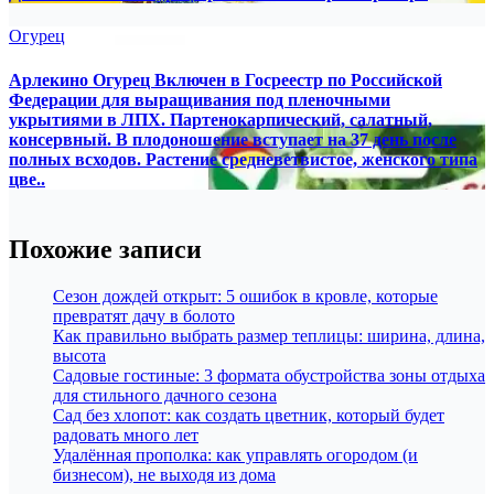
Огурец
Арлекино Огурец Включен в Госреестр по Российской
Федерации для выращивания под пленочными
укрытиями в ЛПХ. Партенокарпический, салатный,
консервный. В плодоношение вступает на 37 день после
полных всходов. Растение средневетвистое, женского типа
цве..
Похожие записи
Сезон дождей открыт: 5 ошибок в кровле, которые
превратят дачу в болото
Как правильно выбрать размер теплицы: ширина, длина,
высота
Садовые гостиные: 3 формата обустройства зоны отдыха
для стильного дачного сезона
Сад без хлопот: как создать цветник, который будет
радовать много лет
Удалённая прополка: как управлять огородом (и
бизнесом), не выходя из дома