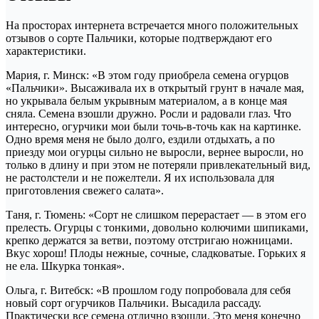
На просторах интернета встречается много положительных
отзывов о сорте Пальчики, которые подтверждают его
характеристики.
Мария, г. Минск: «В этом году приобрела семена огурцов
«Пальчики». Высаживала их в открытый грунт в начале мая,
но укрывала белым укрывным материалом, а в конце мая
сняла. Семена взошли дружно. Росли и радовали глаз. Что
интересно, огурчики мои были точь-в-точь как на картинке.
Одно время меня не было долго, ездили отдыхать, а по
приезду мои огурцы сильно не выросли, вернее выросли, но
только в длину и при этом не потеряли привлекательный вид,
не растолстели и не пожелтели. Я их использовала для
приготовления свежего салата».
Таня, г. Тюмень: «Сорт не слишком перерастает — в этом его
прелесть. Огурцы с тонкими, довольно колючими шипиками,
крепко держатся за ветви, поэтому отстригаю ножницами.
Вкус хорош! Плоды нежные, сочные, сладковатые. Горьких я
не ела. Шкурка тонкая».
Ольга, г. Витебск: «В прошлом году попробовала для себя
новый сорт огурчиков Пальчики. Высадила рассаду.
Практически все семена отлично взошли. Это меня конечно