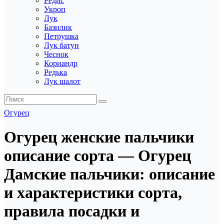
Редис
Укроп
Лук
Базилик
Петрушка
Лук батун
Чеснок
Кориандр
Редька
Лук шалот
Огурец
Огурец женские пальчики
описание сорта — Огурец
Дамские пальчики: описание
и характеристики сорта,
правила посадки и