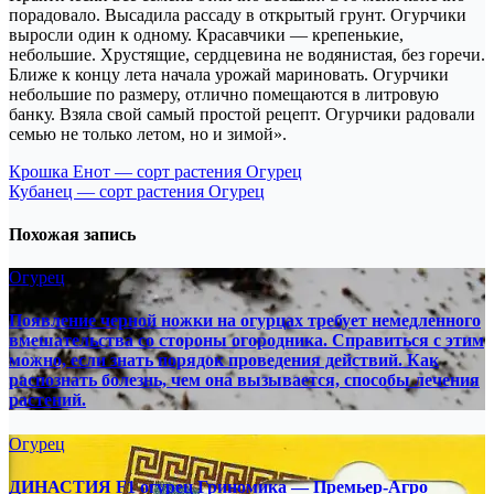
порадовало. Высадила рассаду в открытый грунт. Огурчики
выросли один к одному. Красавчики — крепенькие,
небольшие. Хрустящие, сердцевина не водянистая, без горечи.
Ближе к концу лета начала урожай мариновать. Огурчики
небольшие по размеру, отлично помещаются в литровую
банку. Взяла свой самый простой рецепт. Огурчики радовали
семью не только летом, но и зимой».
Навигация
Крошка Енот — сорт растения Огурец
Кубанец — сорт растения Огурец
по
записям
Похожая запись
Огурец
Появление черной ножки на огурцах требует немедленного
вмешательства со стороны огородника. Справиться с этим
можно, если знать порядок проведения действий. Как
распознать болезнь, чем она вызывается, способы лечения
растений.
Огурец
ДИНАСТИЯ F1 огурец Гриномика — Премьер-Агро