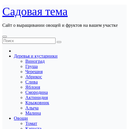
Перейти
Садовая тема
к
содержанию
Сайт о выращивании овощей и фруктов на вашем участке
Деревья и кустарники
Виноград
Груша
Черешня
Абрикос
Слива
Яблоня
Смородина
Актинидия
Крыжовник
Алыча
Малина
Овощи
Томат
Капуста