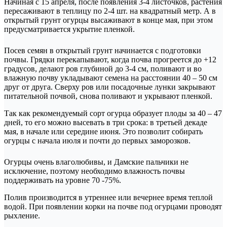
Начиная с 15 апреля, после появления 3-4 листочков, растения
пересаживают в теплицу по 2-4 шт. на квадратный метр. А в
открытый грунт огурцы высаживают в конце мая, при этом
предусматривается укрытие пленкой.
Посев семян в открытый грунт начинается с подготовки
почвы. Грядки перекапывают, когда почва прогреется до +12
градусов, делают ров глубиной до 3-4 см, поливают и во
влажную почву укладывают семена на расстоянии 40 – 50 см
друг от друга. Сверху ров или посадочные лунки закрывают
питательной почвой, снова поливают и укрывают пленкой.
Так как рекомендуемый сорт огурца образует плоды за 40 – 47
дней, то его можно высевать в три срока: в третьей декаде
мая, в начале или середине июня. Это позволит собирать
огурцы с начала июля и почти до первых заморозков.
Огурцы очень влаголюбивы, и Дамские пальчики не
исключение, поэтому необходимо влажность почвы
поддерживать на уровне 70 -75%.
Полив производится в утреннее или вечернее время теплой
водой. При появлении корки на почве под огурцами проводят
рыхление.