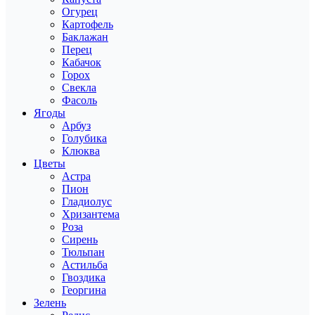
Огурец
Картофель
Баклажан
Перец
Кабачок
Горох
Свекла
Фасоль
Ягоды
Арбуз
Голубика
Клюква
Цветы
Астра
Пион
Гладиолус
Хризантема
Роза
Сирень
Тюльпан
Астильба
Гвоздика
Георгина
Зелень