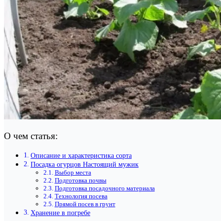
О чем статья:
Описание и характеристика сорта
Посадка огурцов Настоящий мужик
Выбор места
Подготовка почвы
Подготовка посадочного материала
Технология посева
Прямой посев в грунт
Хранение в погребе