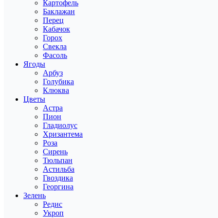
Картофель
Баклажан
Перец
Кабачок
Горох
Свекла
Фасоль
Ягоды
Арбуз
Голубика
Клюква
Цветы
Астра
Пион
Гладиолус
Хризантема
Роза
Сирень
Тюльпан
Астильба
Гвоздика
Георгина
Зелень
Редис
Укроп