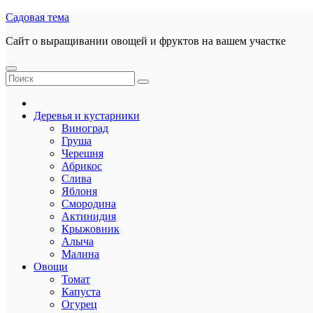
Перейти
Садовая тема
к
Сайт о выращивании овощей и фруктов на вашем участке
содержанию
Деревья и кустарники
Виноград
Груша
Черешня
Абрикос
Слива
Яблоня
Смородина
Актинидия
Крыжовник
Алыча
Малина
Овощи
Томат
Капуста
Огурец