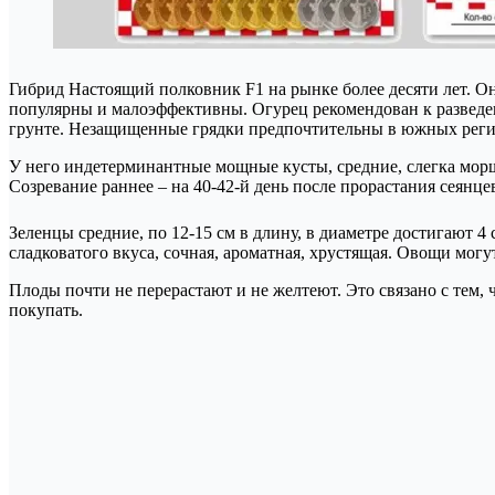
Гибрид Настоящий полковник F1 на рынке более десяти лет. Он
популярны и малоэффективны. Огурец рекомендован к разведен
грунте. Незащищенные грядки предпочтительны в южных регио
У него индетерминантные мощные кусты, средние, слегка морщ
Созревание раннее – на 40-42-й день после прорастания сеянце
Зеленцы средние, по 12-15 см в длину, в диаметре достигают 4
сладковатого вкуса, сочная, ароматная, хрустящая. Овощи могут
Плоды почти не перерастают и не желтеют. Это связано с тем,
покупать.