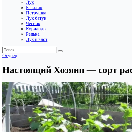
Лук
Базилик
Петрушка
Лук батун
Чеснок
Кориандр
Редька
Лук шалот
Огурец
Настоящий Хозяин — сорт ра