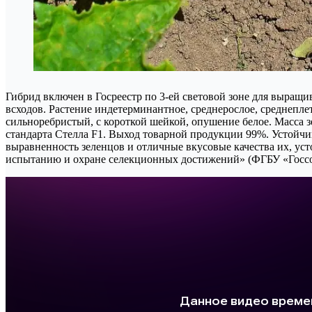
Гибрид включен в Госреестр по 3-ей световой зоне для выращи
всходов. Растение индетерминантное, среднерослое, среднеплет
сильноребристый, с короткой шейкой, опушение белое. Масса зе
стандарта Стелла F1. Выход товарной продукции 99%. Устойчив
выравненность зеленцов и отличные вкусовые качества их, ус
иcпытанию и охране селекционных достижений» (ФГБУ «Госс