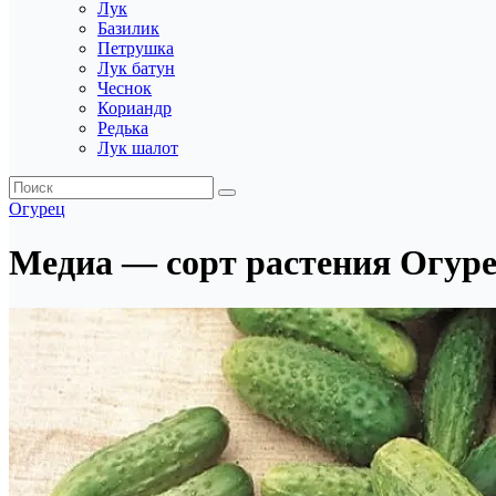
Лук
Базилик
Петрушка
Лук батун
Чеснок
Кориандр
Редька
Лук шалот
Огурец
Медиа — сорт растения Огур