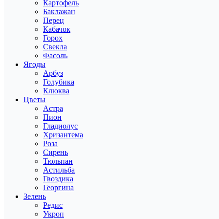
Картофель
Баклажан
Перец
Кабачок
Горох
Свекла
Фасоль
Ягоды
Арбуз
Голубика
Клюква
Цветы
Астра
Пион
Гладиолус
Хризантема
Роза
Сирень
Тюльпан
Астильба
Гвоздика
Георгина
Зелень
Редис
Укроп