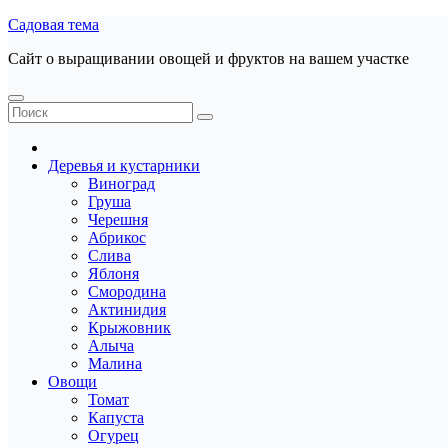
Перейти
Садовая тема
к
Сайт о выращивании овощей и фруктов на вашем участке
содержанию
Деревья и кустарники
Виноград
Груша
Черешня
Абрикос
Слива
Яблоня
Смородина
Актинидия
Крыжовник
Алыча
Малина
Овощи
Томат
Капуста
Огурец