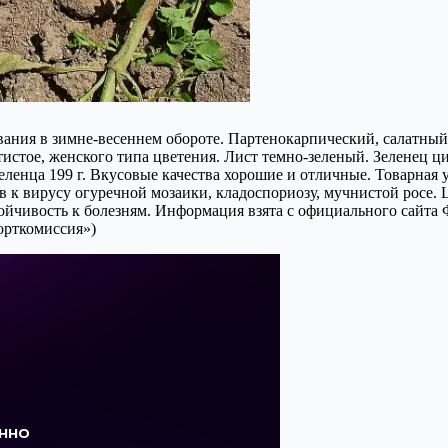
вания в зимне-весеннем обороте. Партенокарпический, салатный
истое, женского типа цветения. Лист темно-зеленый. Зеленец ци
ленца 199 г. Вкусовые качества хорошие и отличные. Товарная у
 к вирусу огуречной мозаики, кладоспориозу, мучнистой росе. 
тойчивость к болезням. Информация взята с официального сайт
орткомиссия»)