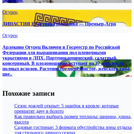
растений.
Огурец
ДИНАСТИЯ F1 огурец Гриномика — Премьер-Агро
Огурец
Арлекино Огурец Включен в Госреестр по Российской
Федерации для выращивания под пленочными
укрытиями в ЛПХ. Партенокарпический, салатный,
консервный. В плодоношение вступает на 37 день после
полных всходов. Растение средневетвистое, женского типа
цве..
Похожие записи
Сезон дождей открыт: 5 ошибок в кровле, которые
превратят дачу в болото
Как правильно выбрать размер теплицы: ширина, длина,
высота
Садовые гостиные: 3 формата обустройства зоны отдыха
для стильного дачного сезона