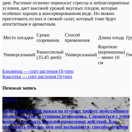
даче. Растение отлично переносит стрессы и неблагоприятные
условия, дает высокий урожай вкусных плодов, которые
особенно хороши в консервированном виде. Но можно
приготовить из них и свежий салат, который тоже будет
аппетитным и ароматным.
Сроки
Способ
Место посадки
Длина плода
Гр
созревания
применения
Короткие
Раннеспелый
(корнишоны)
Универсальный
Универсальный
Ги
(35-45 дней)
– менее 10
см
Навигация
Близнецы — сорт растения Огурец
Красотка — сорт растения Огурец
по
записям
Похожая запись
Огурец
Появление черной ножки на огурцах требует немедленного
вмешательства со стороны огородника. Справиться с этим
можно, если знать порядок проведения действий. Как
распознать болезнь, чем она вызывается, способы лечения