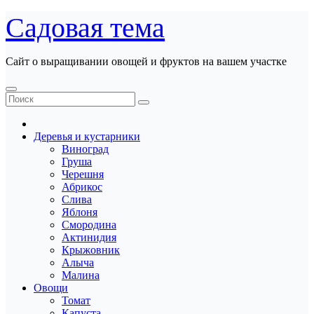
Перейти
Садовая тема
к
содержанию
Сайт о выращивании овощей и фруктов на вашем участке
Деревья и кустарники
Виноград
Груша
Черешня
Абрикос
Слива
Яблоня
Смородина
Актинидия
Крыжовник
Алыча
Малина
Овощи
Томат
Капуста