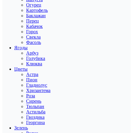
Огурец
Картофель
Баклажан
Перец
Кабачок
Горох
Свекла
Фасоль
Ягоды
Арбуз
Голубика
Клюква
Цветы
Астра
Пион
Гладиолус
Хризантема
Роза
Сирень
Тюльпан
Астильба
Гвоздика
Георгина
Зелень