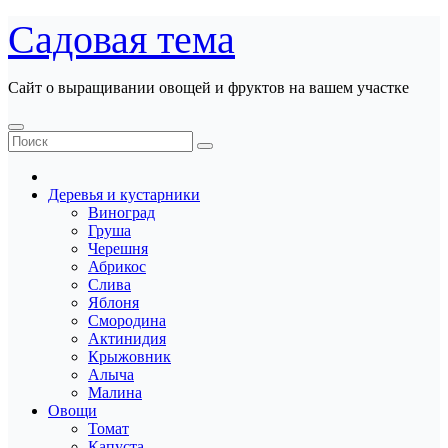
Перейти
Садовая тема
к
содержанию
Сайт о выращивании овощей и фруктов на вашем участке
Деревья и кустарники
Виноград
Груша
Черешня
Абрикос
Слива
Яблоня
Смородина
Актинидия
Крыжовник
Алыча
Малина
Овощи
Томат
Капуста