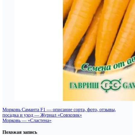
Навигация
Морковь Саманта F1 — описание сорта, фото, отзывы,
посадка и уход — Журнал «Совхозик»
по
Морковь — «Сластена»
записям
Похожая запись