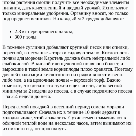
чтобы растения смогли получить все необходимые элементы
питания, дать качественный и щедрый урожай. Используют
только минеральные удобрения. Органику вносят, но только
под предшественников. На каждый м 2 грядок добавляют:
2-3 кг перепревшего навоза;
300 г золы.
В тяжелые суглинки добавляют крупный песок или опилки,
перегной, в песчаные – торф и садовую землю. Кислотность
почвы для моркови Каротель должна быть нейтральной либо
слабокислой. В кислой или щелочной почве она болеет, а
выросшие в такой земле корнеплоды плохо хранятся. Поэтому
для нейтрализации кислотности на грядки вносят известь
либо мел, а на щелочные почвы – верховой торф. Важно
отметить, что делать это нужно еще с осени, либо весной
минимум за 2 недели до посева, а в случае подзимнего посева
– за 2-4 недели до него.
Перед самой посадкой в весенний период семена моркови
подготавливают. Сначала их в течение 10 дней держат в
холодильнике, чтобы закалить. Сухие семена замачивают в
обычной теплой воде на несколько часов, затем вынимают их
из емкости и дают просохнуть.