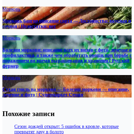
Морковь
Морковь бангор описание сорта — Достоинства: вкусная и
сочная | Недостатки: нет
Морковь
Болезни моркови: описание всех их видов с фото, лечение и
профилактика, а также чем обработать овощи при борьбе с
поражением во время выращивания и хранения? Русский
фермер
Морковь
Сухая гниль на моркови — Болезни моркови — описание,
лечение и фото | Супермаркет Семян
Похожие записи
Сезон дождей открыт: 5 ошибок в кровле, которые
превратят дачу в болото