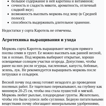
большое содержание в ней каротина и витаминов;
сочность и сладость мякоти, ароматность, отличный
сладкий вкус;
возможность высевать морковь под зиму (в Средней
полосе);
способность выдерживать длительное хранение.
Недостатки у сорта Каротель не отмечены.
Агротехника выращивания и ухода
Морковь сорта Каротель выращивают методом прямого
посева семян в грунт. Ее можно высевать как ранней весной,
так и осенью. Под морковь выбирают открытые, хорошо
освещаемые солнцем участки огорода. Допустимо, чтобы
ранее на них росли огурцы, пасленовые, капуста, бобовые,
зелень, лук. Не рекомендуется выращивать морковь после
петрушки и сельдерея.
Весной почву под овощ готовят незадолго до проведения
посевных работ. Ее тщательно перекапывают, на глубину как
минимум 20-25 см, чтобы она стала пушистой и мягкой.
Морковь любит рыхлые, плодородные грунты. Желательно,
чтобы это были супеси либо суглинки. Бедную питательными
веществами почву обогащают минеральными удобрениями,