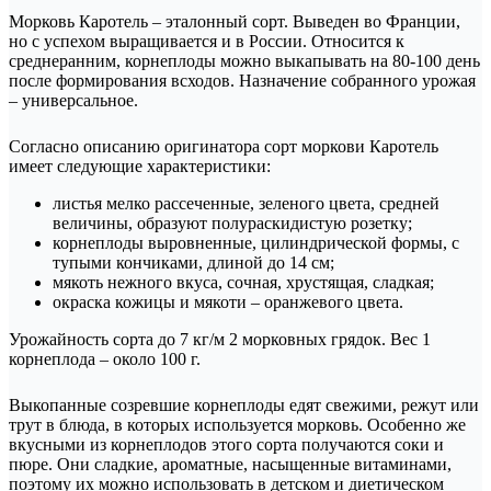
Морковь Каротель – эталонный сорт. Выведен во Франции,
но с успехом выращивается и в России. Относится к
среднеранним, корнеплоды можно выкапывать на 80-100 день
после формирования всходов. Назначение собранного урожая
– универсальное.
Согласно описанию оригинатора сорт моркови Каротель
имеет следующие характеристики:
листья мелко рассеченные, зеленого цвета, средней
величины, образуют полураскидистую розетку;
корнеплоды выровненные, цилиндрической формы, с
тупыми кончиками, длиной до 14 см;
мякоть нежного вкуса, сочная, хрустящая, сладкая;
окраска кожицы и мякоти – оранжевого цвета.
Урожайность сорта до 7 кг/м 2 морковных грядок. Вес 1
корнеплода – около 100 г.
Выкопанные созревшие корнеплоды едят свежими, режут или
трут в блюда, в которых используется морковь. Особенно же
вкусными из корнеплодов этого сорта получаются соки и
пюре. Они сладкие, ароматные, насыщенные витаминами,
поэтому их можно использовать в детском и диетическом