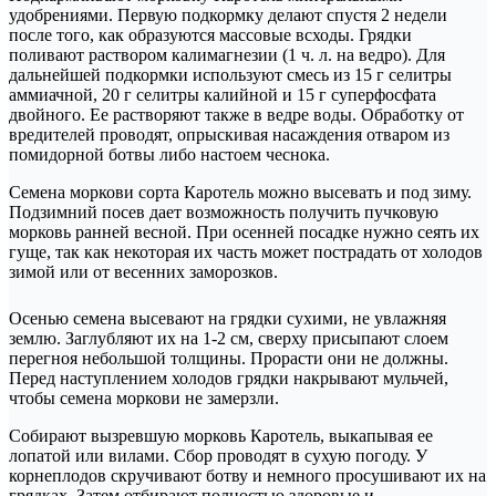
удобрениями. Первую подкормку делают спустя 2 недели
после того, как образуются массовые всходы. Грядки
поливают раствором калимагнезии (1 ч. л. на ведро). Для
дальнейшей подкормки используют смесь из 15 г селитры
аммиачной, 20 г селитры калийной и 15 г суперфосфата
двойного. Ее растворяют также в ведре воды. Обработку от
вредителей проводят, опрыскивая насаждения отваром из
помидорной ботвы либо настоем чеснока.
Семена моркови сорта Каротель можно высевать и под зиму.
Подзимний посев дает возможность получить пучковую
морковь ранней весной. При осенней посадке нужно сеять их
гуще, так как некоторая их часть может пострадать от холодов
зимой или от весенних заморозков.
Осенью семена высевают на грядки сухими, не увлажняя
землю. Заглубляют их на 1-2 см, сверху присыпают слоем
перегноя небольшой толщины. Прорасти они не должны.
Перед наступлением холодов грядки накрывают мульчей,
чтобы семена моркови не замерзли.
Собирают вызревшую морковь Каротель, выкапывая ее
лопатой или вилами. Сбор проводят в сухую погоду. У
корнеплодов скручивают ботву и немного просушивают их на
грядках. Затем отбирают полностью здоровые и