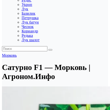
Редис
Укроп
Лук
Базилик
Петрушка
Лук батун
Чеснок
Кориандр
Редька
Лук шалот
Морковь
Сатурно F1 — Морковь |
Агроном.Инфо