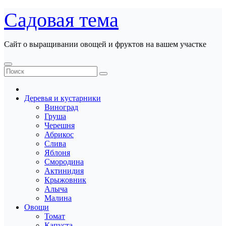
Перейти
Садовая тема
к
содержанию
Сайт о выращивании овощей и фруктов на вашем участке
Деревья и кустарники
Виноград
Груша
Черешня
Абрикос
Слива
Яблоня
Смородина
Актинидия
Крыжовник
Алыча
Малина
Овощи
Томат
Капуста