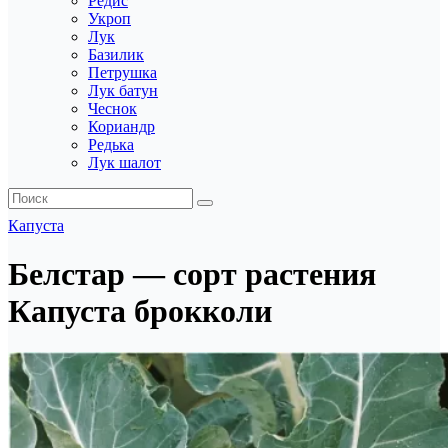
Редис
Укроп
Лук
Базилик
Петрушка
Лук батун
Чеснок
Кориандр
Редька
Лук шалот
Капуста
Белстар — сорт растения
Капуста брокколи