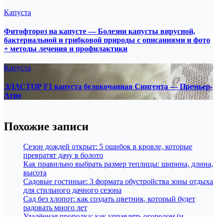
Капуста
Фитофтороз на капусте — Болезни капусты вирусной,
бактериальной и грибковой природы с описаниями и фото
+ методы лечения и профилактики
Капуста
ЭЛАСТОР F1 капуста белокочанная Сингента — Премьер-
Агро
Похожие записи
Сезон дождей открыт: 5 ошибок в кровле, которые
превратят дачу в болото
Как правильно выбрать размер теплицы: ширина, длина,
высота
Садовые гостиные: 3 формата обустройства зоны отдыха
для стильного дачного сезона
Сад без хлопот: как создать цветник, который будет
радовать много лет
Удалённая прополка: как управлять огородом (и