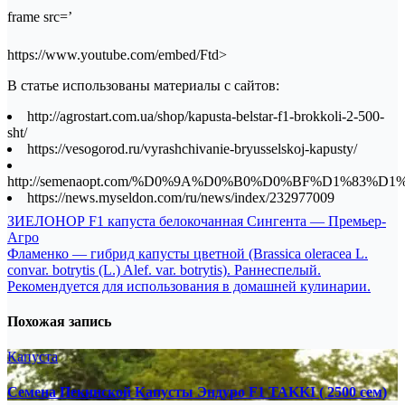
frame src=’
https://www.youtube.com/embed/Ftd>
В статье использованы материалы с сайтов:
http://agrostart.com.ua/shop/kapusta-belstar-f1-brokkoli-2-500-
sht/
https://vesogorod.ru/vyrashchivanie-bryusselskoj-kapusty/
http://semenaopt.com/%D0%9A%D0%B0%D0%BF%D1%8
https://news.myseldon.com/ru/news/index/232977009
Навигация
ЗИЕЛОНОР F1 капуста белокочанная Сингента — Премьер-
Агро
по
Фламенко — гибрид капусты цветной (Brassica oleracea L.
записям
convar. botrytis (L.) Alef. var. botrytis). Раннеспелый.
Рекомендуется для использования в домашней кулинарии.
Похожая запись
Капуста
Семена Пекинской Капусты Эндуро F1 TAKKI ( 2500 сем)