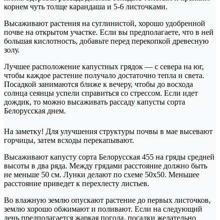
корнем чуть толще карандаша и 5-6 листочками.
Высаживают растения на суглинистой, хорошо удобренной
почве на открытом участке. Если вы предполагаете, что в ней
большая кислотность, добавьте перед перекопкой древесную
золу.
Лучшее расположение капустных грядок — с севера на юг,
чтобы каждое растение получало достаточно тепла и света.
Посадкой занимаются ближе к вечеру, чтобы до восхода
солнца сеянцы успели справиться со стрессом. Если идет
дождик, то можно высаживать рассаду капусты сорта
Белорусская днем.
На заметку! Для улучшения структуры почвы в мае высевают
горчицы, затем всходы перекапывают.
Высаживают капусту сорта Белорусская 455 на гряды средней
высоты в два ряда. Между грядами расстояние должно быть
не меньше 50 см. Лунки делают по схеме 50х50. Меньшее
расстояние приведет к перехлесту листьев.
Во влажную землю опускают растение до первых листочков,
землю хорошо обжимают и поливают. Если на следующий
день предполагается жаркая погода, посадки желательно