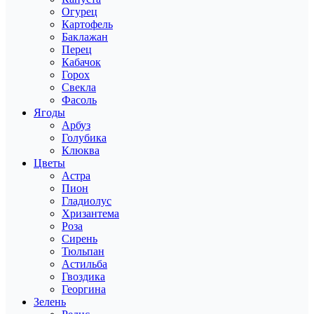
Огурец
Картофель
Баклажан
Перец
Кабачок
Горох
Свекла
Фасоль
Ягоды
Арбуз
Голубика
Клюква
Цветы
Астра
Пион
Гладиолус
Хризантема
Роза
Сирень
Тюльпан
Астильба
Гвоздика
Георгина
Зелень