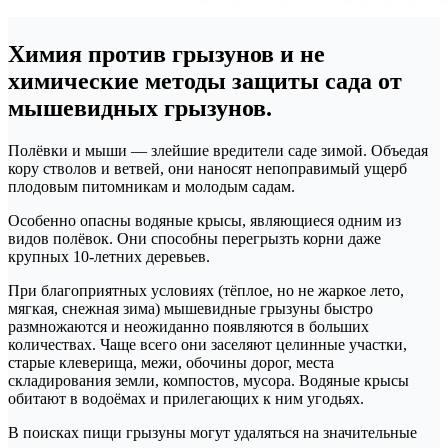
Химия против грызунов и не
химические методы защиты сада от
мышевидных грызунов.
Полёвки и мыши — злейшие вредители саде зимой. Объедая
кору стволов и ветвей, они наносят непоправимый ущерб
плодовым питомникам и молодым садам.
Особенно опасны водяные крысы, являющиеся одним из
видов полёвок. Они способны перегрызть корни даже
крупных 10-летних деревьев.
При благоприятных условиях (тёплое, но не жаркое лето,
мягкая, снежная зима) мышевидные грызуны быстро
размножаются и неожиданно появляются в больших
количествах. Чаще всего они заселяют целинные участки,
старые клеверища, межи, обочины дорог, места
складирования земли, компостов, мусора. Водяные крысы
обитают в водоёмах и прилегающих к ним угодьях.
В поисках пищи грызуны могут удаляться на значительные