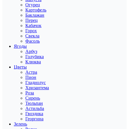
Огурец
Картофель
Баклажан
Перец
Кабачок
Горох
Свекла
Фасоль
Ягоды
Арбуз
Голубика
Клюква
Цветы
Астра
Пион
Гладиолус
Хризантема
Роза
Сирень
Тюльпан
Астильба
Гвоздика
Георгина
Зелень