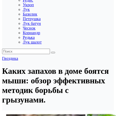
Редис
Укроп
Лук
Базилик
Петрушка
Лук батун
Чеснок
Кориандр
Редька
Лук шалот
Гвоздика
Каких запахов в доме боятся
мыши: обзор эффективных
методик борьбы с
грызунами.