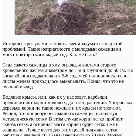
История с грызунами заставила меня задуматься над этой
проблемой. Такие неприятности с молодыми саженцами
могут повторяться каждый год. Как же быть?
Стал сажать саженцы в яму, ограждая листами старого
кровельного железа диаметром до 1 м и глубиной до 50 см. Но
когда яблоня подрастала и к 5-6 годам ей становилось тесно,
листы железа приходилось выкапывать. Понял, что это не
лучший выход.
Водяные крысы, или, как их у нас зовут, карбыши,
предпочитают корни молодых, до 5 лет, растений. У взрослых
деревьев корни не такие нежные и их крысы не трогают.
Решил, что попробую высаживать саженцы, используя
металлическую сетку. В этом случае корни легко пройдут
сквозь сетку, а основная масса корней будет сеткой же и
защищена. Лучше всего для этих целей подходит сетка
рабитца с ячейкой 10-15 мм (максимум до 20 мм). Можно