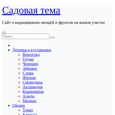
Перейти
Садовая тема
к
содержанию
Сайт о выращивании овощей и фруктов на вашем участке
Деревья и кустарники
Виноград
Груша
Черешня
Абрикос
Слива
Яблоня
Смородина
Актинидия
Крыжовник
Алыча
Малина
Овощи
Томат
Капуста