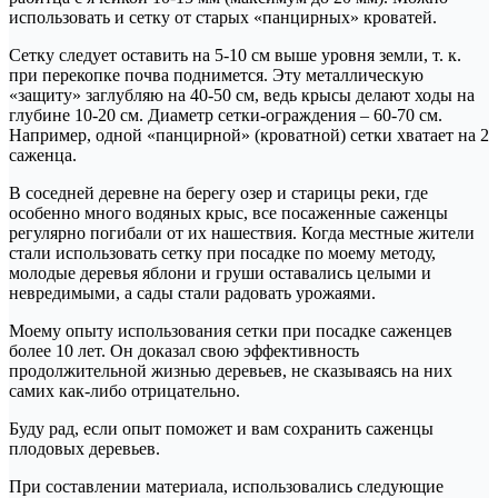
использовать и сетку от старых «панцирных» кроватей.
Сетку следует оставить на 5-10 см выше уровня земли, т. к.
при перекопке почва поднимется. Эту металлическую
«защиту» заглубляю на 40-50 см, ведь крысы делают ходы на
глубине 10-20 см. Диаметр сетки-ограждения – 60-70 см.
Например, одной «панцирной» (кроватной) сетки хватает на 2
саженца.
В соседней деревне на берегу озер и старицы реки, где
особенно много водяных крыс, все посаженные саженцы
регулярно погибали от их нашествия. Когда местные жители
стали использовать сетку при посадке по моему методу,
молодые деревья яблони и груши оставались целыми и
невредимыми, а сады стали радовать урожаями.
Моему опыту использования сетки при посадке саженцев
более 10 лет. Он доказал свою эффективность
продолжительной жизнью деревьев, не сказываясь на них
самих как-либо отрицательно.
Буду рад, если опыт поможет и вам сохранить саженцы
плодовых деревьев.
При составлении материала, использовались следующие