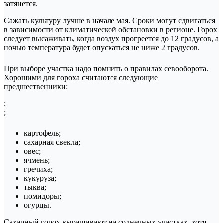
затянется.
Сажать культуру лучше в начале мая. Сроки могут сдвигаться
в зависимости от климатической обстановки в регионе. Горох
следует высаживать, когда воздух прогреется до 12 градусов, а
ночью температура будет опускаться не ниже 2 градусов.
При выборе участка надо помнить о правилах севооборота.
Хорошими для гороха считаются следующие
предшественники:
;
;
картофель;
сахарная свекла;
овес;
ячмень;
гречиха;
кукуруза;
тыква;
помидоры;
огурцы.
Сахарный горох выращивают на солнечных участках, хотя