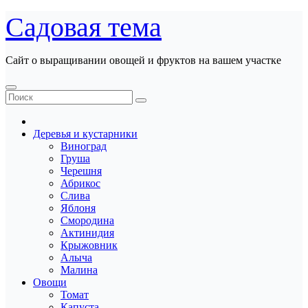
Перейти
Садовая тема
к
содержанию
Сайт о выращивании овощей и фруктов на вашем участке
Деревья и кустарники
Виноград
Груша
Черешня
Абрикос
Слива
Яблоня
Смородина
Актинидия
Крыжовник
Алыча
Малина
Овощи
Томат
Капуста