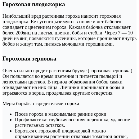
Гороховая плодожорка
Наибольший вред растениям гороха наносит гороховая
плодожорка. Ее гусеницызимуют в почве и лет бабочек
совпадает с цветением гороха. Каждая бабочка откладывает
более 200яиц на листья, цветки, бобы и стебли. Через 7 — 10
дней из яиц появляются гусеницы, которые проникают внутрь
бобов и живут там, питаясь молодыми горошинами.
Гороховая зерновка
Очень сильно вредит растениям брухус (гороховая зерновка).
Он появляется во время цветения и питается пыльцой и
лепестками цветков. В период образования бобов самки
откладывают на них яйца. Личинки проникают в бобы и
вгрызаются в зерна, проделывая круглые отверстия.
Меры борьбы с вредителями гороха
Посев гороха в максимально ранние сроки
Профилактика: глубокая осенняя перекопка, удаление
растительных остатков.
Бороться с гороховой плодожоркой можно
опрыскиванием растений отварами томатной ботвы,