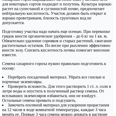
для некоторых сортов подходит и полутень. Культура хорошо
растет на супесчаной и суглинистой почве, предпочитает
нейтральную кислотность. Участок должен быть открыт и
хорошо проветриваем, близость грунтовых вод не
допускается.
Подготовку участка надо начать еще осенью. При перекопке
грядок внести органические удобрения – до 6 кг на 1 кв. м.
Обязательно удаление сорняков и старых растений, сжигание
растительных остатков. По весне при рыхлении эффективно
внести золу. Снизить кислотность почвы помогает внесение
извести.
Семена сахарного гороха нужно правильно подготовить к
посеву:
Перебрать посадочный материал. Убрать все гнилые и
порченые экземпляры.
Проверить всхожесть. Для этого растворить 1 ст. л. соли в
литре воды и опустить в полученный раствор семена. От
всплывших экземпляров избавиться, они не взойдут.
Остальные семена промыть и подсушить.
Замочить посевной материал для ускорения прорастания
на 12 часов в воде комнатной температуры, каждые 3 часа
менять ее. Первые 3 часа семена можно держать в растворе