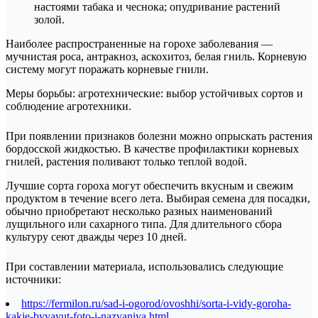
настоями табака и чеснока; опудривание растений
золой.
Наиболее распространенные на горохе заболевания —
мучнистая роса, антракноз, аскохитоз, белая гниль. Корневую
систему могут поражать корневые гнили.
Меры борьбы: агротехнические: выбор устойчивых сортов и
соблюдение агротехники.
При появлении признаков болезни можно опрыскать растения
бордосской жидкостью. В качестве профилактики корневых
гнилей, растения поливают только теплой водой.
Лучшие сорта гороха могут обеспечить вкусным и свежим
продуктом в течение всего лета. Выбирая семена для посадки,
обычно приобретают несколько разных наименований
лущильного или сахарного типа. Для длительного сбора
культуру сеют дважды через 10 дней.
При составлении материала, использовались следующие
источники:
https://fermilon.ru/sad-i-ogorod/ovoshhi/sorta-i-vidy-goroha-
kakie-byvayut-foto-i-nazvaniya.html