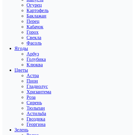
Огурец
Картофель
Баклажан
Перец
Кабачок
Горох
Свекла
Фасоль
Ягоды
Арбуз
Голубика
Клюква
Цветы
Астра
Пион
Гладиолус
Хризантема
Роза
Сирень
Тюльпан
Астильба
Гвоздика
Георгина
Зелень